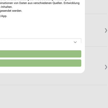
binationen von Daten aus verschiedenen Quellen. Entwicklung
 Inhalten.
gesendet werden.
e/App.
❯
n
❯