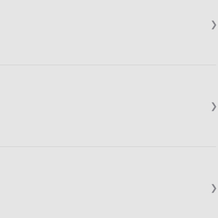
❯
❯
❯