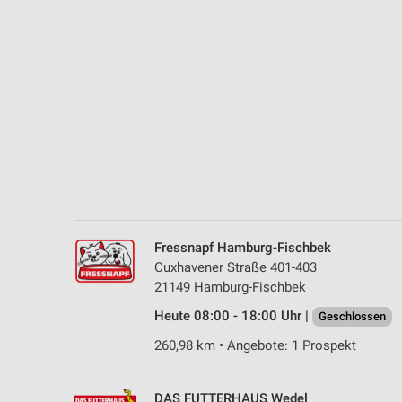
Messung der Performance von Inhalten
Analyse von Zielgruppen durch Statistiken oder Kombinationen 
Quellen
Entwicklung und Verbesserung der Angebote
Verwendung reduzierter Daten zur Auswahl von Inhalten
IAB-Besonderheiten:
Verwendung genauer Standortdaten
Geräte anhand von aktiv angeforderten Informationen identifizie
Fressnapf Hamburg-Fischbek
Nicht-IAB-Verarbeitungszwecke:
Cuxhavener Straße 401-403
21149 Hamburg-Fischbek
Notwendig
Heute 08:00 - 18:00 Uhr |
Geschlossen
Performance
260,98 km • Angebote: 1 Prospekt
Funktional
DAS FUTTERHAUS Wedel
Werbung