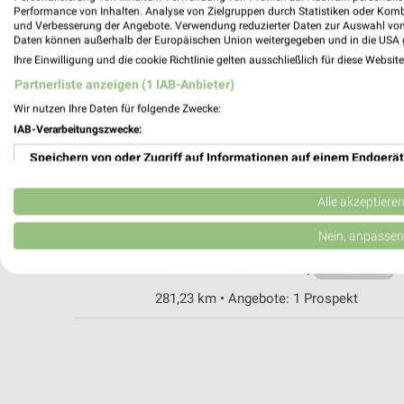
Performance von Inhalten. Analyse von Zielgruppen durch Statistiken oder Kom
und Verbesserung der Angebote. Verwendung reduzierter Daten zur Auswahl von
Daten können außerhalb der Europäischen Union weitergegeben und in die USA 
Ihre Einwilligung und die cookie Richtlinie gelten ausschließlich für diese Websit
DAS FUTTERHAUS Buxtehude
Partnerliste anzeigen (1 IAB-Anbieter)
Konrad-Adenauer-Allee 3b
Wir nutzen Ihre Daten für folgende Zwecke:
21614 Buxtehude
IAB-Verarbeitungszwecke:
268,49 km • Angebote: 1 Prospekt
Speichern von oder Zugriff auf Informationen auf einem Endgerät
Verwendung reduzierter Daten zur Auswahl von Werbeanzeigen
ZOO & Co. Dollern
Alle akzeptiere
Am Buschteich 26
Erstellung von Profilen für personalisierte Werbung
Nein, anpassen
21739 Dollern
Heute 09:30 - 18:00 Uhr |
Verwendung von Profilen zur Auswahl personalisierter Werbung
Geschlossen
281,23 km • Angebote: 1 Prospekt
Erstellung von Profilen zur Personalisierung von Inhalten
Verwendung von Profilen zur Auswahl personalisierter Inhalte
Messung der Werbeleistung