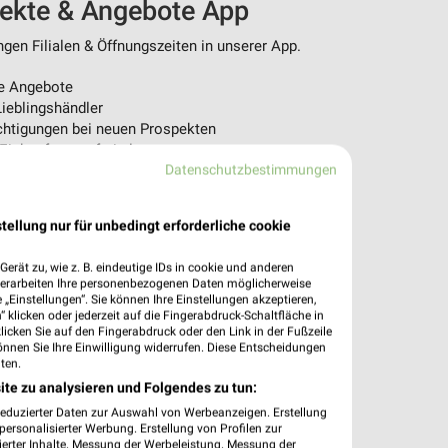
pekte & Angebote App
en Filialen & Öffnungszeiten in unserer App.
e Angebote
ieblingshändler
htigungen bei neuen Prospekten
 Einkauf stressfrei planen
Datenschutzbestimmungen
 App jetzt laden oder QR-Code scannen.
tellung nur für unbedingt erforderliche cookie
erät zu, wie z. B. eindeutige IDs in cookie und anderen
verarbeiten Ihre personenbezogenen Daten möglicherweise
„Einstellungen“. Sie können Ihre Einstellungen akzeptieren,
 klicken oder jederzeit auf die Fingerabdruck-Schaltfläche in
klicken Sie auf den Fingerabdruck oder den Link in der Fußzeile
önnen Sie Ihre Einwilligung widerrufen. Diese Entscheidungen
ten.
ite zu analysieren und Folgendes zu tun:
reduzierter Daten zur Auswahl von Werbeanzeigen. Erstellung
ersonalisierter Werbung. Erstellung von Profilen zur
ierter Inhalte. Messung der Werbeleistung. Messung der