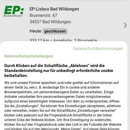
EP:Lisboa Bad Wildungen
Brunnenstr. 67
34537 Bad Wildungen
❯
Heute
geschlossen
333,17 km • Angebote: 2 Prospekte
Datenschutzbestimmungen
Datenschutzeinstellungen
EURONICS XXL Kurzer GmbH & Co. KG
Burghaun
Durch Klicken auf die Schaltfläche „Ablehnen“ wird die
Oberste Str. 34
Standardeinstellung nur für unbedingt erforderliche cookie
❯
beibehalten.
36151 Burghaun
Wir und unsere Partner speichern und/oder greifen auf Informationen auf
324,91 km
einem Gerät zu, wie z. B. eindeutige IDs in cookie und anderen
Browserspeichern, um personenbezogene Daten zu verarbeiten. Einige
Anbieter verarbeiten Ihre personenbezogenen Daten möglicherweise
aufgrund eines berechtigten Interesses. Um dem zu widersprechen, öffnen
Elektro Jonietz OHG Frankenberg
Sie die „Einstellungen“. Sie können Ihre Einstellungen akzeptieren, ablehnen
Auf dem Gericht 42
oder verwalten, indem Sie auf die Schaltfläche „Einstellungen verwalten“
❯
klicken oder jederzeit auf die Fingerabdruck-Schaltfläche in der linken
35066 Frankenberg
unteren Ecke der Website klicken. Um Ihre Einwilligung zu widerrufen,
klicken Sie auf den Fingerabdruck oder den Link in der Fußzeile der Website
356,37 km • Angebote: 1 Prospekt
und klicken Sie auf den Menüpunkt „Meine Daten“. Auf dieser Seite können