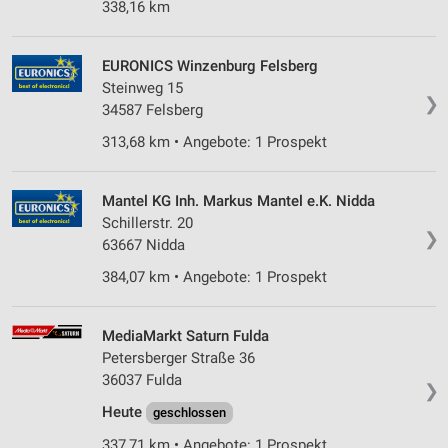
338,16 km
Verwendung reduzierter Daten zur Auswahl von
Werbeanzeigen
EURONICS Winzenburg Felsberg
Erstellung von Profilen für personalisierte
Steinweg 15
Werbung
❯
34587 Felsberg
313,68 km • Angebote: 1 Prospekt
Verwendung von Profilen zur Auswahl
personalisierter Werbung
Erstellung von Profilen zur Personalisierung
Mantel KG Inh. Markus Mantel e.K. Nidda
von Inhalten
Schillerstr. 20
❯
63667 Nidda
Verwendung von Profilen zur Auswahl
personalisierter Inhalte
384,07 km • Angebote: 1 Prospekt
Messung der Werbeleistung
MediaMarkt Saturn Fulda
Messung der Performance von Inhalten
Petersberger Straße 36
36037 Fulda
❯
Analyse von Zielgruppen durch Statistiken oder
Heute
geschlossen
Kombinationen von Daten aus verschiedenen
Quellen
337,71 km • Angebote: 1 Prospekt