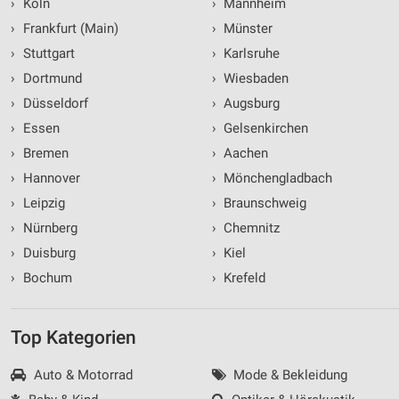
›
Köln
›
Mannheim
›
Frankfurt (Main)
›
Münster
›
Stuttgart
›
Karlsruhe
›
Dortmund
›
Wiesbaden
›
Düsseldorf
›
Augsburg
›
Essen
›
Gelsenkirchen
›
Bremen
›
Aachen
›
Hannover
›
Mönchengladbach
›
Leipzig
›
Braunschweig
›
Nürnberg
›
Chemnitz
›
Duisburg
›
Kiel
›
Bochum
›
Krefeld
Top Kategorien
Auto & Motorrad
Mode & Bekleidung