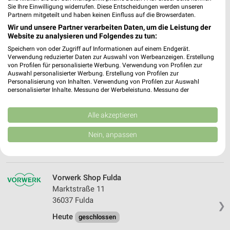
Sie Ihre Einwilligung widerrufen. Diese Entscheidungen werden unseren
Partnern mitgeteilt und haben keinen Einfluss auf die Browserdaten.
Elektro Jonietz Frankenberg
Wir und unsere Partner verarbeiten Daten, um die Leistung der
Uferstr. 5a
Website zu analysieren und Folgendes zu tun:
35066 Frankenberg
❯
Speichern von oder Zugriff auf Informationen auf einem Endgerät.
Verwendung reduzierter Daten zur Auswahl von Werbeanzeigen. Erstellung
Heute
geschlossen
von Profilen für personalisierte Werbung. Verwendung von Profilen zur
Auswahl personalisierter Werbung. Erstellung von Profilen zur
356,25 km • Angebote: 1 Prospekt
Personalisierung von Inhalten. Verwendung von Profilen zur Auswahl
personalisierter Inhalte. Messung der Werbeleistung. Messung der
Performance von Inhalten. Analyse von Zielgruppen durch Statistiken oder
Kombinationen von Daten aus verschiedenen Quellen. Entwicklung und
media@home Hifi Gärber Fulda
Verbesserung der Angebote. Verwendung reduzierter Daten zur Auswahl
Alle akzeptieren
Abtstor 7-9
von Inhalten.
❯
36037 Fulda
Daten können außerhalb der Europäischen Union weitergegeben und in die
Nein, anpassen
USA gesendet werden.
338,38 km
Ihre Einwilligung und die cookie Richtlinie gelten ausschließlich für diese
Website/App.
Partnerliste anzeigen (1 IAB-Anbieter)
Vorwerk Shop Fulda
Wir nutzen Ihre Daten für folgende Zwecke:
Marktstraße 11
IAB-Verarbeitungszwecke:
36037 Fulda
❯
Speichern von oder Zugriff auf Informationen
Heute
geschlossen
auf einem Endgerät