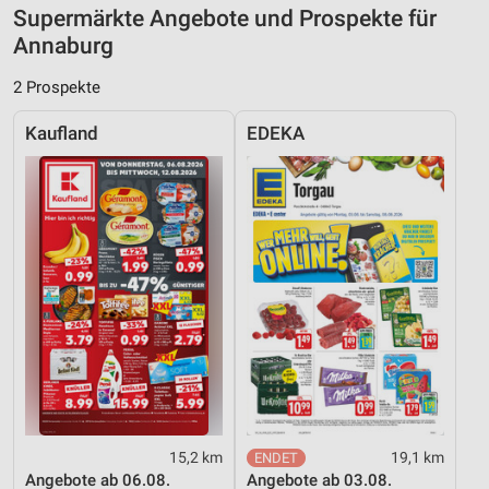
Nicht-IAB-Verarbeitungszwecke:
Supermärkte Angebote und Prospekte für
Annaburg
Notwendig
2 Prospekte
Performance
Kaufland
EDEKA
Funktional
Werbung
15,2 km
19,1 km
Angebote ab 06.08.
Angebote ab 03.08.