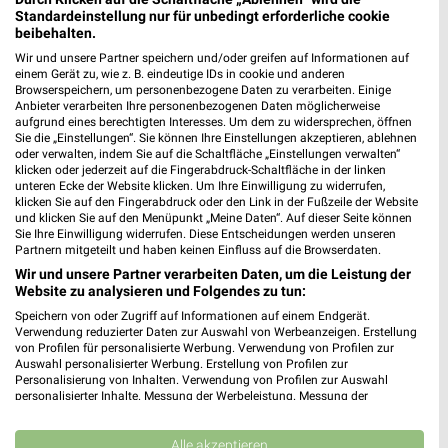
102,61 km
Standardeinstellung nur für unbedingt erforderliche cookie
beibehalten.
Wir und unsere Partner speichern und/oder greifen auf Informationen auf
EDEKA Kiesel Bad Schmiedeberg
einem Gerät zu, wie z. B. eindeutige IDs in cookie und anderen
Browserspeichern, um personenbezogene Daten zu verarbeiten. Einige
Bahnhofstraße 1a
Anbieter verarbeiten Ihre personenbezogenen Daten möglicherweise
06905 Bad Schmiedeberg
❯
aufgrund eines berechtigten Interesses. Um dem zu widersprechen, öffnen
Sie die „Einstellungen“. Sie können Ihre Einstellungen akzeptieren, ablehnen
Heute 08:00 - 19:00 Uhr |
Geöffnet
oder verwalten, indem Sie auf die Schaltfläche „Einstellungen verwalten“
klicken oder jederzeit auf die Fingerabdruck-Schaltfläche in der linken
103,14 km
unteren Ecke der Website klicken. Um Ihre Einwilligung zu widerrufen,
klicken Sie auf den Fingerabdruck oder den Link in der Fußzeile der Website
und klicken Sie auf den Menüpunkt „Meine Daten“. Auf dieser Seite können
Sie Ihre Einwilligung widerrufen. Diese Entscheidungen werden unseren
REWE Falkenberg
Partnern mitgeteilt und haben keinen Einfluss auf die Browserdaten.
Liebenwerdaer Str. 53
Wir und unsere Partner verarbeiten Daten, um die Leistung der
04895 Falkenberg
❯
Website zu analysieren und Folgendes zu tun:
Heute 07:00 - 22:00 Uhr |
Geöffnet
Speichern von oder Zugriff auf Informationen auf einem Endgerät.
Verwendung reduzierter Daten zur Auswahl von Werbeanzeigen. Erstellung
105,31 km • Angebote: 2 Prospekte
von Profilen für personalisierte Werbung. Verwendung von Profilen zur
Auswahl personalisierter Werbung. Erstellung von Profilen zur
Personalisierung von Inhalten. Verwendung von Profilen zur Auswahl
personalisierter Inhalte. Messung der Werbeleistung. Messung der
NP-Markt Schlieben
Performance von Inhalten. Analyse von Zielgruppen durch Statistiken oder
Lange Str. 80
Kombinationen von Daten aus verschiedenen Quellen. Entwicklung und
❯
Verbesserung der Angebote. Verwendung reduzierter Daten zur Auswahl
Alle akzeptieren