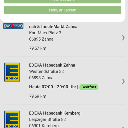
04936 Schlieben
von Inhalten.
Daten können außerhalb der Europäischen Union weitergegeben und in die
88,48 km
Nein, anpassen
USA gesendet werden.
Ihre Einwilligung und die cookie Richtlinie gelten ausschließlich für diese
Website/App.
nah & frisch-Markt Zahna
Partnerliste anzeigen (1 IAB-Anbieter)
Karl-Marx-Platz 3
❯
Wir nutzen Ihre Daten für folgende Zwecke:
06895 Zahna
IAB-Verarbeitungszwecke:
79,57 km
Speichern von oder Zugriff auf Informationen
auf einem Endgerät
EDEKA Habedank Zahna
Verwendung reduzierter Daten zur Auswahl von
Westendstraße 32
Werbeanzeigen
06895 Zahna
❯
Heute 07:00 - 20:00 Uhr |
Erstellung von Profilen für personalisierte
Geöffnet
Werbung
79,69 km
Verwendung von Profilen zur Auswahl
personalisierter Werbung
EDEKA Habedank Kemberg
Leipziger Straße 82
Erstellung von Profilen zur Personalisierung
von Inhalten
06901 Kemberg