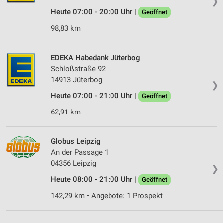
❯
Heute 07:00 - 20:00 Uhr |
Geöffnet
Verwendung von Profilen zur Auswahl
personalisierter Inhalte
98,83 km
Messung der Werbeleistung
EDEKA Habedank Jüterbog
Messung der Performance von Inhalten
Schloßstraße 92
14913 Jüterbog
❯
Analyse von Zielgruppen durch Statistiken oder
Kombinationen von Daten aus verschiedenen
Heute 07:00 - 21:00 Uhr |
Geöffnet
Quellen
62,91 km
Entwicklung und Verbesserung der Angebote
Globus Leipzig
Verwendung reduzierter Daten zur Auswahl von
Inhalten
An der Passage 1
04356 Leipzig
❯
IAB-Besonderheiten:
Heute 08:00 - 21:00 Uhr |
Geöffnet
Verwendung genauer Standortdaten
142,29 km • Angebote: 1 Prospekt
Geräte anhand von aktiv angeforderten
Informationen identifizieren