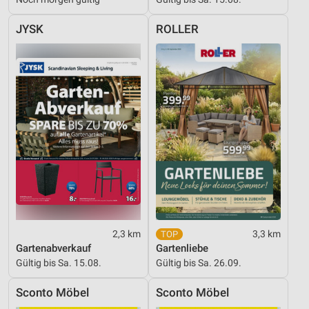
Informationen identifizieren
JYSK
ROLLER
Nicht-IAB-Verarbeitungszwecke:
Notwendig
Performance
Funktional
Werbung
2,3 km
3,3 km
Gartenabverkauf
Gartenliebe
Gültig bis Sa. 15.08.
Gültig bis Sa. 26.09.
Sconto Möbel
Sconto Möbel