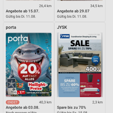
Erstellung von Profilen zur Personalisierung
26,4 km
34,5 km
von Inhalten
Angebote ab 15.07.
Angebote ab 29.07
Verwendung von Profilen zur Auswahl
Gültig bis Di. 11.08.
Gültig bis Di. 11.08.
personalisierter Inhalte
porta
JYSK
Messung der Werbeleistung
Messung der Performance von Inhalten
Analyse von Zielgruppen durch Statistiken oder
Kombinationen von Daten aus verschiedenen
Quellen
Entwicklung und Verbesserung der Angebote
Verwendung reduzierter Daten zur Auswahl von
Inhalten
IAB-Besonderheiten:
Verwendung genauer Standortdaten
40,3 km
2,3 km
Angebote ab 03.08.
Spare bis zu 70%
Geräte anhand von aktiv angeforderten
Noch morgen gültig
Gültig bis Sa. 15.08.