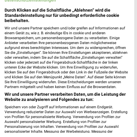
Sconto Möbel Chemnitz
Olbernhauer Str. 9
Durch Klicken auf die Schaltfläche „Ablehnen“ wird die
09125 Chemnitz
Standardeinstellung nur für unbedingt erforderliche cookie
❯
beibehalten.
Heute 10:00 - 18:00 Uhr |
Geschlossen
Wir und unsere Partner speichern und/oder greifen auf Informationen auf
194,45 km • Angebote: 3 Prospekte
einem Gerät zu, wie z. B. eindeutige IDs in cookie und anderen
Browserspeichern, um personenbezogene Daten zu verarbeiten. Einige
Anbieter verarbeiten Ihre personenbezogenen Daten möglicherweise
aufgrund eines berechtigten Interesses. Um dem zu widersprechen, öffnen
Multipolster - Chemnitz im Vita-Center
Sie die „Einstellungen“. Sie können Ihre Einstellungen akzeptieren, ablehnen
oder verwalten, indem Sie auf die Schaltfläche „Einstellungen verwalten“
Wladimir-Sagorski-Straße 22
klicken oder jederzeit auf die Fingerabdruck-Schaltfläche in der linken
09122 Chemnitz
❯
unteren Ecke der Website klicken. Um Ihre Einwilligung zu widerrufen,
klicken Sie auf den Fingerabdruck oder den Link in der Fußzeile der Website
Heute 10:00 - 18:00 Uhr |
Geschlossen
und klicken Sie auf den Menüpunkt „Meine Daten“. Auf dieser Seite können
Sie Ihre Einwilligung widerrufen. Diese Entscheidungen werden unseren
195,02 km • Angebote: 2 Prospekte
Partnern mitgeteilt und haben keinen Einfluss auf die Browserdaten.
Wir und unsere Partner verarbeiten Daten, um die Leistung der
Website zu analysieren und Folgendes zu tun:
ROLLER CHEMNITZ
Speichern von oder Zugriff auf Informationen auf einem Endgerät.
Hermann-Pöge-Straße 4
Verwendung reduzierter Daten zur Auswahl von Werbeanzeigen. Erstellung
09120 CHEMNITZ
von Profilen für personalisierte Werbung. Verwendung von Profilen zur
❯
Auswahl personalisierter Werbung. Erstellung von Profilen zur
Heute 10:00 - 18:00 Uhr |
Geschlossen
Personalisierung von Inhalten. Verwendung von Profilen zur Auswahl
personalisierter Inhalte. Messung der Werbeleistung. Messung der
193,76 km • Angebote: 1 Prospekt
Performance von Inhalten. Analyse von Zielgruppen durch Statistiken oder