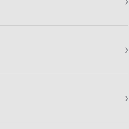
❯
❯
❯