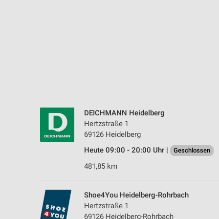
Messung der Performance von Inhalten
Analyse von Zielgruppen durch Statistiken oder Kombinationen 
Quellen
Entwicklung und Verbesserung der Angebote
Verwendung reduzierter Daten zur Auswahl von Inhalten
IAB-Besonderheiten:
Verwendung genauer Standortdaten
DEICHMANN Heidelberg
Hertzstraße 1
Geräte anhand von aktiv angeforderten Informationen identifizie
69126 Heidelberg
Nicht-IAB-Verarbeitungszwecke:
Heute 09:00 - 20:00 Uhr |
Geschlossen
Notwendig
481,85 km
Performance
Shoe4You Heidelberg-Rohrbach
Funktional
Hertzstraße 1
69126 Heidelberg-Rohrbach
Werbung