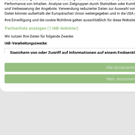
DEICHMANN Wiesloch
Performance von Inhalten. Analyse von Zielgruppen durch Statistiken oder Kom
und Verbesserung der Angebote. Verwendung reduzierter Daten zur Auswahl von
Güterstraße 1
Daten können außerhalb der Europäischen Union weitergegeben und in die USA 
69168 Wiesloch
Ihre Einwilligung und die cookie Richtlinie gelten ausschließlich für diese Websit
Heute 09:00 - 20:00 Uhr |
Geschlossen
Partnerliste anzeigen (1 IAB-Anbieter)
487,52 km
Wir nutzen Ihre Daten für folgende Zwecke:
IAB-Verarbeitungszwecke:
Speichern von oder Zugriff auf Informationen auf einem Endgerät
DEICHMANN Eppingen
Mühlbacher Straße 9
Verwendung reduzierter Daten zur Auswahl von Werbeanzeigen
75031 Eppingen
Alle akzeptiere
Heute 09:00 - 20:00 Uhr |
Geschlossen
Erstellung von Profilen für personalisierte Werbung
Nein, anpassen
491,25 km
Verwendung von Profilen zur Auswahl personalisierter Werbung
Erstellung von Profilen zur Personalisierung von Inhalten
Verwendung von Profilen zur Auswahl personalisierter Inhalte
Messung der Werbeleistung