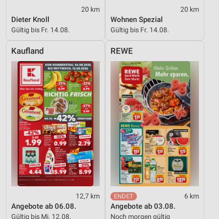
20 km
20 km
Partnerliste anzeigen (1 IAB-Anbieter)
Dieter Knoll
Wohnen Spezial
Wir nutzen Ihre Daten für folgende Zwecke:
Gültig bis Fr. 14.08.
Gültig bis Fr. 14.08.
IAB-Verarbeitungszwecke:
Kaufland
REWE
Speichern von oder Zugriff auf Informationen
auf einem Endgerät
Verwendung reduzierter Daten zur Auswahl von
Werbeanzeigen
Erstellung von Profilen für personalisierte
Werbung
Verwendung von Profilen zur Auswahl
personalisierter Werbung
Erstellung von Profilen zur Personalisierung
von Inhalten
Verwendung von Profilen zur Auswahl
12,7 km
6 km
personalisierter Inhalte
Angebote ab 06.08.
Angebote ab 03.08.
Gültig bis Mi. 12.08.
Noch morgen gültig