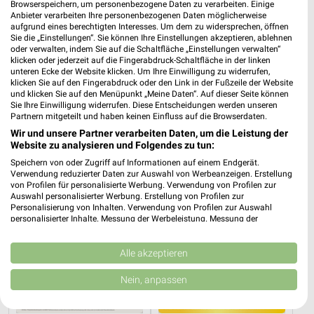
Browserspeichern, um personenbezogene Daten zu verarbeiten. Einige
Anbieter verarbeiten Ihre personenbezogenen Daten möglicherweise
aufgrund eines berechtigten Interesses. Um dem zu widersprechen, öffnen
Sie die „Einstellungen“. Sie können Ihre Einstellungen akzeptieren, ablehnen
oder verwalten, indem Sie auf die Schaltfläche „Einstellungen verwalten“
7,7 km
6,1 km
klicken oder jederzeit auf die Fingerabdruck-Schaltfläche in der linken
unteren Ecke der Website klicken. Um Ihre Einwilligung zu widerrufen,
Angebote ab 03.08.
Angebote ab 01.08.
klicken Sie auf den Fingerabdruck oder den Link in der Fußzeile der Website
Noch morgen gültig
Noch heute gültig
und klicken Sie auf den Menüpunkt „Meine Daten“. Auf dieser Seite können
Sie Ihre Einwilligung widerrufen. Diese Entscheidungen werden unseren
Partnern mitgeteilt und haben keinen Einfluss auf die Browserdaten.
XXXLutz
XXXLutz
Wir und unsere Partner verarbeiten Daten, um die Leistung der
Website zu analysieren und Folgendes zu tun:
Speichern von oder Zugriff auf Informationen auf einem Endgerät.
Verwendung reduzierter Daten zur Auswahl von Werbeanzeigen. Erstellung
von Profilen für personalisierte Werbung. Verwendung von Profilen zur
Auswahl personalisierter Werbung. Erstellung von Profilen zur
Personalisierung von Inhalten. Verwendung von Profilen zur Auswahl
personalisierter Inhalte. Messung der Werbeleistung. Messung der
Performance von Inhalten. Analyse von Zielgruppen durch Statistiken oder
Kombinationen von Daten aus verschiedenen Quellen. Entwicklung und
Verbesserung der Angebote. Verwendung reduzierter Daten zur Auswahl
Alle akzeptieren
von Inhalten.
Daten können außerhalb der Europäischen Union weitergegeben und in die
Nein, anpassen
USA gesendet werden.
Ihre Einwilligung und die cookie Richtlinie gelten ausschließlich für diese
Website/App.