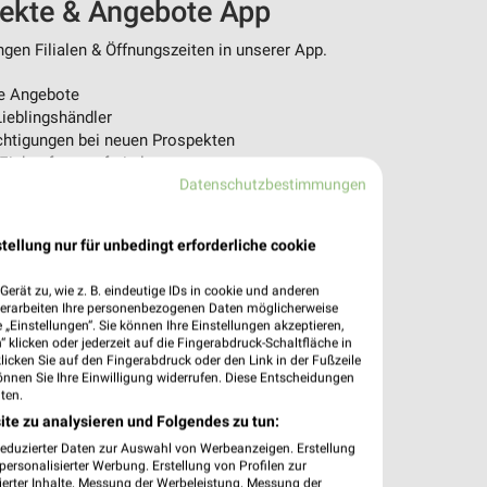
pekte & Angebote App
en Filialen & Öffnungszeiten in unserer App.
e Angebote
ieblingshändler
htigungen bei neuen Prospekten
 Einkauf stressfrei planen
Datenschutzbestimmungen
 App jetzt laden oder QR-Code scannen.
tellung nur für unbedingt erforderliche cookie
erät zu, wie z. B. eindeutige IDs in cookie und anderen
verarbeiten Ihre personenbezogenen Daten möglicherweise
„Einstellungen“. Sie können Ihre Einstellungen akzeptieren,
 klicken oder jederzeit auf die Fingerabdruck-Schaltfläche in
klicken Sie auf den Fingerabdruck oder den Link in der Fußzeile
önnen Sie Ihre Einwilligung widerrufen. Diese Entscheidungen
ten.
ite zu analysieren und Folgendes zu tun:
reduzierter Daten zur Auswahl von Werbeanzeigen. Erstellung
ersonalisierter Werbung. Erstellung von Profilen zur
ierter Inhalte. Messung der Werbeleistung. Messung der