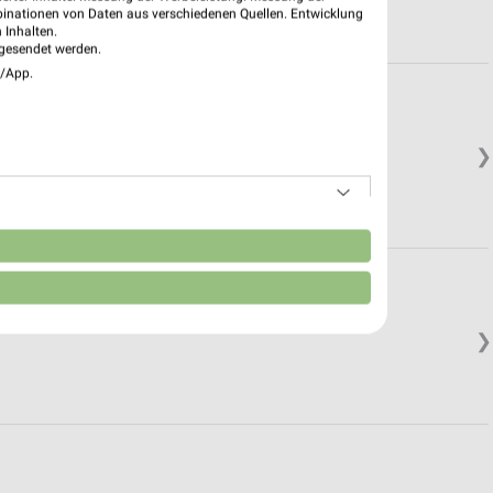
binationen von Daten aus verschiedenen Quellen. Entwicklung
 Inhalten.
gesendet werden.
e/App.
❯
n
❯