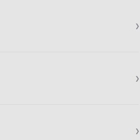
❯
❯
❯