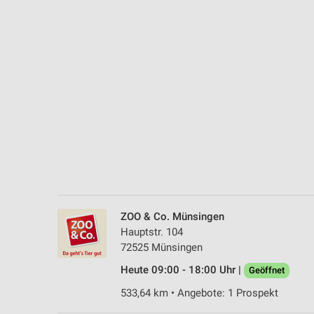
Messung der Performance von Inhalten
Analyse von Zielgruppen durch Statistiken oder Kombinationen 
Quellen
Entwicklung und Verbesserung der Angebote
Verwendung reduzierter Daten zur Auswahl von Inhalten
IAB-Besonderheiten:
Verwendung genauer Standortdaten
Geräte anhand von aktiv angeforderten Informationen identifizie
Nicht-IAB-Verarbeitungszwecke:
ZOO & Co. Münsingen
Notwendig
Hauptstr. 104
72525 Münsingen
Performance
Heute 09:00 - 18:00 Uhr |
Geöffnet
Funktional
533,64 km • Angebote: 1 Prospekt
Werbung