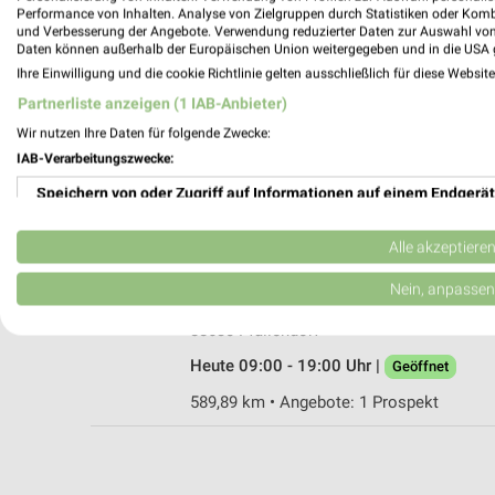
Performance von Inhalten. Analyse von Zielgruppen durch Statistiken oder Kom
und Verbesserung der Angebote. Verwendung reduzierter Daten zur Auswahl von
Daten können außerhalb der Europäischen Union weitergegeben und in die USA 
Ihre Einwilligung und die cookie Richtlinie gelten ausschließlich für diese Websit
Fressnapf Biberach an der Riß
Partnerliste anzeigen (1 IAB-Anbieter)
Obere Stegwiesen 41
Wir nutzen Ihre Daten für folgende Zwecke:
88400 Biberach an der Riß
IAB-Verarbeitungszwecke:
Heute 09:00 - 20:00 Uhr |
Geöffnet
Speichern von oder Zugriff auf Informationen auf einem Endgerät
551,26 km • Angebote: 1 Prospekt
Verwendung reduzierter Daten zur Auswahl von Werbeanzeigen
Alle akzeptiere
Fressnapf Pfullendorf
Erstellung von Profilen für personalisierte Werbung
Nein, anpassen
Otterswanger Straße 1-2
Verwendung von Profilen zur Auswahl personalisierter Werbung
88630 Pfullendorf
Heute 09:00 - 19:00 Uhr |
Geöffnet
Erstellung von Profilen zur Personalisierung von Inhalten
589,89 km • Angebote: 1 Prospekt
Verwendung von Profilen zur Auswahl personalisierter Inhalte
Messung der Werbeleistung