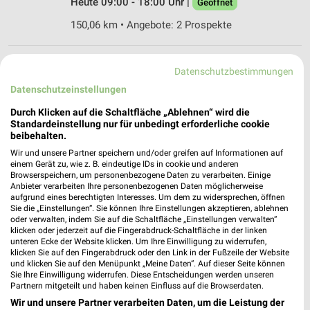
Heute 09:00 - 18:00 Uhr |
Geöffnet
150,06 km • Angebote: 2 Prospekte
TV - Hifi - Mandt Inh. Iris Mandt Gnoien
Datenschutzbestimmungen
Teterower Str. 23
Datenschutzeinstellungen
❯
17179 Gnoien
Durch Klicken auf die Schaltfläche „Ablehnen“ wird die
167,64 km • Angebote: 1 Prospekt
Standardeinstellung nur für unbedingt erforderliche cookie
beibehalten.
Wir und unsere Partner speichern und/oder greifen auf Informationen auf
expert Nord Neuenkirchen
einem Gerät zu, wie z. B. eindeutige IDs in cookie und anderen
Marktflecken 1
Browserspeichern, um personenbezogene Daten zu verarbeiten. Einige
Anbieter verarbeiten Ihre personenbezogenen Daten möglicherweise
17498 Neuenkirchen
❯
aufgrund eines berechtigten Interesses. Um dem zu widersprechen, öffnen
Sie die „Einstellungen“. Sie können Ihre Einstellungen akzeptieren, ablehnen
Heute 09:00 - 19:00 Uhr |
Geöffnet
oder verwalten, indem Sie auf die Schaltfläche „Einstellungen verwalten“
klicken oder jederzeit auf die Fingerabdruck-Schaltfläche in der linken
177,91 km
unteren Ecke der Website klicken. Um Ihre Einwilligung zu widerrufen,
klicken Sie auf den Fingerabdruck oder den Link in der Fußzeile der Website
und klicken Sie auf den Menüpunkt „Meine Daten“. Auf dieser Seite können
EURONICS Schneider Grimmen
Sie Ihre Einwilligung widerrufen. Diese Entscheidungen werden unseren
Partnern mitgeteilt und haben keinen Einfluss auf die Browserdaten.
Mühlenstr. 7
Wir und unsere Partner verarbeiten Daten, um die Leistung der
18507 Grimmen