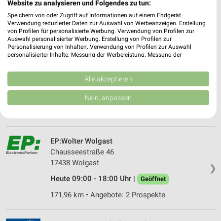
❯
Website zu analysieren und Folgendes zu tun:
Heute 09:00 - 18:00 Uhr |
Geöffnet
Speichern von oder Zugriff auf Informationen auf einem Endgerät.
Verwendung reduzierter Daten zur Auswahl von Werbeanzeigen. Erstellung
178,70 km • Angebote: 1 Prospekt
von Profilen für personalisierte Werbung. Verwendung von Profilen zur
Auswahl personalisierter Werbung. Erstellung von Profilen zur
Personalisierung von Inhalten. Verwendung von Profilen zur Auswahl
personalisierter Inhalte. Messung der Werbeleistung. Messung der
EURONICS Städing Wolgast
Performance von Inhalten. Analyse von Zielgruppen durch Statistiken oder
Heberleinstraße 22
Kombinationen von Daten aus verschiedenen Quellen. Entwicklung und
Verbesserung der Angebote. Verwendung reduzierter Daten zur Auswahl
Alle akzeptieren
17438 Wolgast
❯
von Inhalten.
Daten können außerhalb der Europäischen Union weitergegeben und in die
Heute 09:00 - 18:00 Uhr |
Geöffnet
Nein, anpassen
USA gesendet werden.
171,47 km • Angebote: 1 Prospekt
Ihre Einwilligung und die cookie Richtlinie gelten ausschließlich für diese
Website/App.
Partnerliste anzeigen (1 IAB-Anbieter)
EP:Wolter Wolgast
Wir nutzen Ihre Daten für folgende Zwecke:
Chausseestraße 46
IAB-Verarbeitungszwecke:
17438 Wolgast
❯
Speichern von oder Zugriff auf Informationen
Heute 09:00 - 18:00 Uhr |
Geöffnet
auf einem Endgerät
171,96 km • Angebote: 2 Prospekte
Verwendung reduzierter Daten zur Auswahl von
Werbeanzeigen