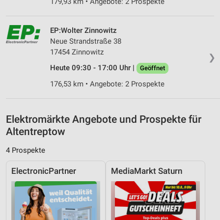
Verwendung reduzierter Daten zur Auswahl von
179,93 km • Angebote: 2 Prospekte
Inhalten
IAB-Besonderheiten:
EP:Wolter Zinnowitz
Verwendung genauer Standortdaten
Neue Strandstraße 38
17454 Zinnowitz
❯
Geräte anhand von aktiv angeforderten
Heute 09:30 - 17:00 Uhr |
Geöffnet
Informationen identifizieren
176,53 km • Angebote: 2 Prospekte
Nicht-IAB-Verarbeitungszwecke:
Notwendig
Elektromärkte Angebote und Prospekte für
Performance
Altentreptow
Funktional
4 Prospekte
Werbung
ElectronicPartner
MediaMarkt Saturn