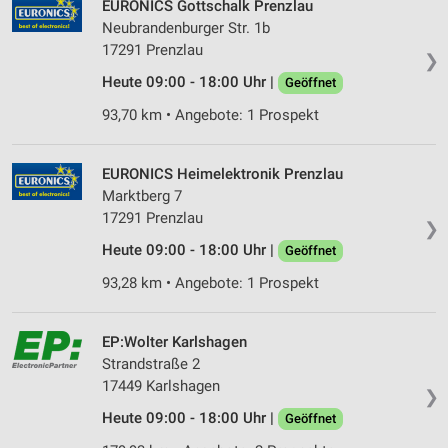
EURONICS Gottschalk Prenzlau
Erstellung von Profilen für personalisierte
Neubrandenburger Str. 1b
Werbung
17291 Prenzlau
❯
Verwendung von Profilen zur Auswahl
Heute 09:00 - 18:00 Uhr |
Geöffnet
personalisierter Werbung
93,70 km • Angebote: 1 Prospekt
Erstellung von Profilen zur Personalisierung
von Inhalten
EURONICS Heimelektronik Prenzlau
Verwendung von Profilen zur Auswahl
Marktberg 7
personalisierter Inhalte
17291 Prenzlau
❯
Heute 09:00 - 18:00 Uhr |
Geöffnet
Messung der Werbeleistung
93,28 km • Angebote: 1 Prospekt
Messung der Performance von Inhalten
Analyse von Zielgruppen durch Statistiken oder
EP:Wolter Karlshagen
Kombinationen von Daten aus verschiedenen
Strandstraße 2
Quellen
17449 Karlshagen
❯
Entwicklung und Verbesserung der Angebote
Heute 09:00 - 18:00 Uhr |
Geöffnet