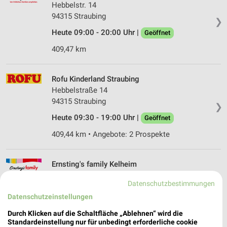
Hebbelstr. 14
94315 Straubing
❯
Heute 09:00 - 20:00 Uhr |
Geöffnet
409,47 km
Rofu Kinderland Straubing
Hebbelstraße 14
94315 Straubing
❯
Heute 09:30 - 19:00 Uhr |
Geöffnet
409,44 km • Angebote: 2 Prospekte
Ernsting's family Kelheim
Schäfflerstraße 1
Datenschutzbestimmungen
93309 Kelheim
❯
Datenschutzeinstellungen
Heute 09:00 - 19:00 Uhr |
Geöffnet
Durch Klicken auf die Schaltfläche „Ablehnen“ wird die
414,18 km
Standardeinstellung nur für unbedingt erforderliche cookie