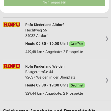
Daten können außerhalb der Europäischen Union weitergegeben und in die
Heute 09:00 - 20:00 Uhr |
Nein, anpassen
Geöffnet
USA gesendet werden.
359,30 km
Ihre Einwilligung und die cookie Richtlinie gelten ausschließlich für diese
Website/App.
Partnerliste anzeigen (1 IAB-Anbieter)
Rofu Kinderland Altdorf
Wir nutzen Ihre Daten für folgende Zwecke:
Hechtweg 56
IAB-Verarbeitungszwecke:
84032 Altdorf
❯
Speichern von oder Zugriff auf Informationen
Heute 09:30 - 19:00 Uhr |
Geöffnet
auf einem Endgerät
449,48 km • Angebote: 2 Prospekte
Verwendung reduzierter Daten zur Auswahl von
Werbeanzeigen
Rofu Kinderland Weiden
Erstellung von Profilen für personalisierte
Böttgerstraße 44
Werbung
92637 Weiden in der Oberpfalz
❯
Verwendung von Profilen zur Auswahl
Heute 09:30 - 19:00 Uhr |
Geöffnet
personalisierter Werbung
329,44 km • Angebote: 2 Prospekte
Erstellung von Profilen zur Personalisierung
von Inhalten