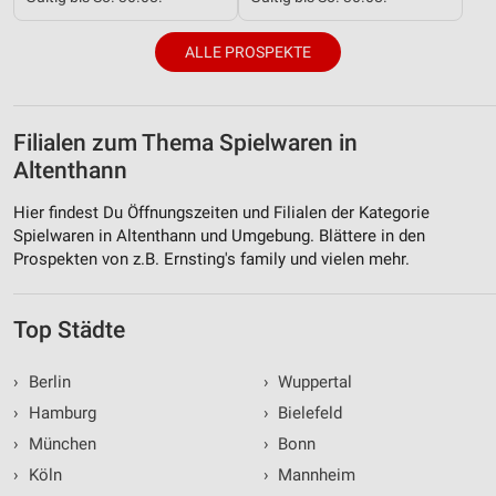
Notwendig
ALLE PROSPEKTE
Performance
Funktional
Filialen zum Thema Spielwaren in
Werbung
Altenthann
Hier findest Du Öffnungszeiten und Filialen der Kategorie
Spielwaren in Altenthann und Umgebung. Blättere in den
Prospekten von z.B. Ernsting's family und vielen mehr.
Top Städte
›
Berlin
›
Wuppertal
›
Hamburg
›
Bielefeld
›
München
›
Bonn
›
Köln
›
Mannheim