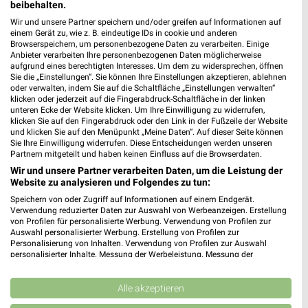
beibehalten.
Wir und unsere Partner speichern und/oder greifen auf Informationen auf
Ernsting's family Abensberg
einem Gerät zu, wie z. B. eindeutige IDs in cookie und anderen
Browserspeichern, um personenbezogene Daten zu verarbeiten. Einige
Straubinger Straße 42
Anbieter verarbeiten Ihre personenbezogenen Daten möglicherweise
93326 Abensberg
❯
aufgrund eines berechtigten Interesses. Um dem zu widersprechen, öffnen
Sie die „Einstellungen“. Sie können Ihre Einstellungen akzeptieren, ablehnen
Heute 09:00 - 19:00 Uhr |
Geöffnet
oder verwalten, indem Sie auf die Schaltfläche „Einstellungen verwalten“
klicken oder jederzeit auf die Fingerabdruck-Schaltfläche in der linken
426,64 km
unteren Ecke der Website klicken. Um Ihre Einwilligung zu widerrufen,
klicken Sie auf den Fingerabdruck oder den Link in der Fußzeile der Website
und klicken Sie auf den Menüpunkt „Meine Daten“. Auf dieser Seite können
Sie Ihre Einwilligung widerrufen. Diese Entscheidungen werden unseren
Rofu Kinderland Amberg
Partnern mitgeteilt und haben keinen Einfluss auf die Browserdaten.
An den Franzosenäckern 2
Wir und unsere Partner verarbeiten Daten, um die Leistung der
92224 Amberg
❯
Website zu analysieren und Folgendes zu tun:
Heute 09:00 - 19:00 Uhr |
Geöffnet
Speichern von oder Zugriff auf Informationen auf einem Endgerät.
Verwendung reduzierter Daten zur Auswahl von Werbeanzeigen. Erstellung
359,26 km • Angebote: 2 Prospekte
von Profilen für personalisierte Werbung. Verwendung von Profilen zur
Auswahl personalisierter Werbung. Erstellung von Profilen zur
Personalisierung von Inhalten. Verwendung von Profilen zur Auswahl
personalisierter Inhalte. Messung der Werbeleistung. Messung der
Ernsting's family Amberg
Performance von Inhalten. Analyse von Zielgruppen durch Statistiken oder
Am Bergsteig 1
Kombinationen von Daten aus verschiedenen Quellen. Entwicklung und
Verbesserung der Angebote. Verwendung reduzierter Daten zur Auswahl
Alle akzeptieren
92224 Amberg
❯
von Inhalten.