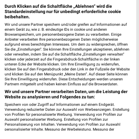
Maximilianstraße 25
Durch Klicken auf die Schaltfläche „Ablehnen“ wird die
87719 Mindelheim
Standardeinstellung nur für unbedingt erforderliche cookie
❯
beibehalten.
Heute 09:00 - 18:00 Uhr |
Geschlossen
Wir und unsere Partner speichern und/oder greifen auf Informationen auf
einem Gerät zu, wie z. B. eindeutige IDs in cookie und anderen
538,74 km
Browserspeichern, um personenbezogene Daten zu verarbeiten. Einige
Anbieter verarbeiten Ihre personenbezogenen Daten möglicherweise
aufgrund eines berechtigten Interesses. Um dem zu widersprechen, öffnen
Ernsting's family Garmisch-Partenkirchen
Sie die „Einstellungen“. Sie können Ihre Einstellungen akzeptieren, ablehnen
oder verwalten, indem Sie auf die Schaltfläche „Einstellungen verwalten“
Von-Brug-Straße 7 - 11
klicken oder jederzeit auf die Fingerabdruck-Schaltfläche in der linken
82467 Garmisch-Partenkirchen
❯
unteren Ecke der Website klicken. Um Ihre Einwilligung zu widerrufen,
klicken Sie auf den Fingerabdruck oder den Link in der Fußzeile der Website
Heute 09:00 - 20:00 Uhr |
Geschlossen
und klicken Sie auf den Menüpunkt „Meine Daten“. Auf dieser Seite können
Sie Ihre Einwilligung widerrufen. Diese Entscheidungen werden unseren
582,50 km
Partnern mitgeteilt und haben keinen Einfluss auf die Browserdaten.
Wir und unsere Partner verarbeiten Daten, um die Leistung der
Website zu analysieren und Folgendes zu tun:
Ernsting's family Wolfratshausen
Speichern von oder Zugriff auf Informationen auf einem Endgerät.
Untermarkt 2
Verwendung reduzierter Daten zur Auswahl von Werbeanzeigen. Erstellung
82515 Wolfratshausen
von Profilen für personalisierte Werbung. Verwendung von Profilen zur
❯
Auswahl personalisierter Werbung. Erstellung von Profilen zur
Heute 09:00 - 19:00 Uhr |
Geschlossen
Personalisierung von Inhalten. Verwendung von Profilen zur Auswahl
personalisierter Inhalte. Messung der Werbeleistung. Messung der
531,22 km
Performance von Inhalten. Analyse von Zielgruppen durch Statistiken oder