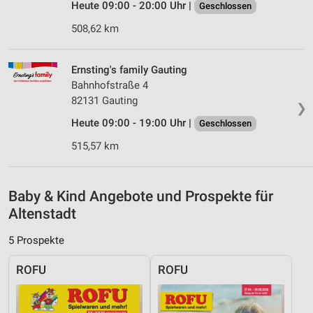
Heute 09:00 - 20:00 Uhr |
Geschlossen
von Inhalten
508,62 km
Verwendung von Profilen zur Auswahl
personalisierter Inhalte
Ernsting's family Gauting
Messung der Werbeleistung
Bahnhofstraße 4
82131 Gauting
Messung der Performance von Inhalten
❯
Heute 09:00 - 19:00 Uhr |
Geschlossen
Analyse von Zielgruppen durch Statistiken oder
515,57 km
Kombinationen von Daten aus verschiedenen
Quellen
Entwicklung und Verbesserung der Angebote
Baby & Kind Angebote und Prospekte für
Altenstadt
Verwendung reduzierter Daten zur Auswahl von
Inhalten
5 Prospekte
IAB-Besonderheiten:
ROFU
ROFU
Verwendung genauer Standortdaten
Geräte anhand von aktiv angeforderten
Informationen identifizieren