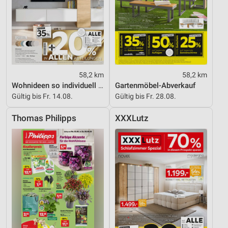
Nicht-IAB-Verarbeitungszwecke:
Notwendig
Performance
Funktional
58,2 km
58,2 km
Werbung
Wohnideen so individuell wie du!
Gartenmöbel-Abverkauf
Gültig bis Fr. 14.08.
Gültig bis Fr. 28.08.
Thomas Philipps
XXXLutz