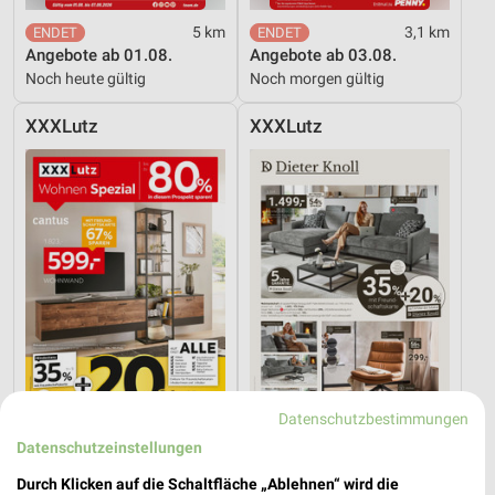
5 km
3,1 km
Angebote ab 01.08.
Angebote ab 03.08.
Noch heute gültig
Noch morgen gültig
XXXLutz
XXXLutz
Datenschutzbestimmungen
Datenschutzeinstellungen
58,2 km
58,2 km
Wohnen Spezial
Dieter Knoll
Durch Klicken auf die Schaltfläche „Ablehnen“ wird die