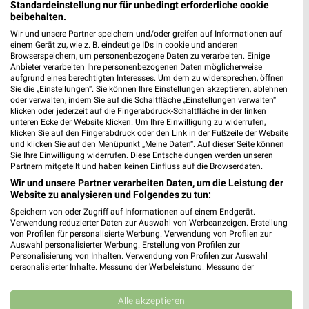
Gültig bis Fr. 14.08.
Gültig bis Fr. 14.08.
Standardeinstellung nur für unbedingt erforderliche cookie
beibehalten.
REWE
XXXLutz
Wir und unsere Partner speichern und/oder greifen auf Informationen auf
einem Gerät zu, wie z. B. eindeutige IDs in cookie und anderen
Browserspeichern, um personenbezogene Daten zu verarbeiten. Einige
Anbieter verarbeiten Ihre personenbezogenen Daten möglicherweise
aufgrund eines berechtigten Interesses. Um dem zu widersprechen, öffnen
Sie die „Einstellungen“. Sie können Ihre Einstellungen akzeptieren, ablehnen
oder verwalten, indem Sie auf die Schaltfläche „Einstellungen verwalten“
klicken oder jederzeit auf die Fingerabdruck-Schaltfläche in der linken
unteren Ecke der Website klicken. Um Ihre Einwilligung zu widerrufen,
klicken Sie auf den Fingerabdruck oder den Link in der Fußzeile der Website
und klicken Sie auf den Menüpunkt „Meine Daten“. Auf dieser Seite können
Sie Ihre Einwilligung widerrufen. Diese Entscheidungen werden unseren
Partnern mitgeteilt und haben keinen Einfluss auf die Browserdaten.
Wir und unsere Partner verarbeiten Daten, um die Leistung der
Website zu analysieren und Folgendes zu tun:
Speichern von oder Zugriff auf Informationen auf einem Endgerät.
Verwendung reduzierter Daten zur Auswahl von Werbeanzeigen. Erstellung
von Profilen für personalisierte Werbung. Verwendung von Profilen zur
4,4 km
58,2 km
Auswahl personalisierter Werbung. Erstellung von Profilen zur
Angebote ab 03.08.
Badezimmer-Testerinnen
Personalisierung von Inhalten. Verwendung von Profilen zur Auswahl
Noch morgen gültig
Noch heute gültig
personalisierter Inhalte. Messung der Werbeleistung. Messung der
Performance von Inhalten. Analyse von Zielgruppen durch Statistiken oder
Kombinationen von Daten aus verschiedenen Quellen. Entwicklung und
XXXLutz
XXXLutz
Verbesserung der Angebote. Verwendung reduzierter Daten zur Auswahl
Alle akzeptieren