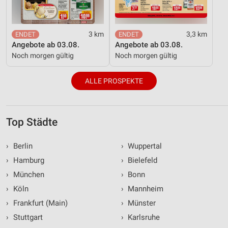
3 km
3,3 km
Angebote ab 03.08.
Angebote ab 03.08.
Noch morgen gültig
Noch morgen gültig
ALLE PROSPEKTE
Top Städte
›
Berlin
›
Wuppertal
›
Hamburg
›
Bielefeld
›
München
›
Bonn
›
Köln
›
Mannheim
›
Frankfurt (Main)
›
Münster
›
Stuttgart
›
Karlsruhe