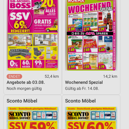
52,4 km
14,2 km
Angebote ab 03.08.
Wochenend Spezial
Noch morgen gültig
Gültig ab Fr. 14.08.
Sconto Möbel
Sconto Möbel