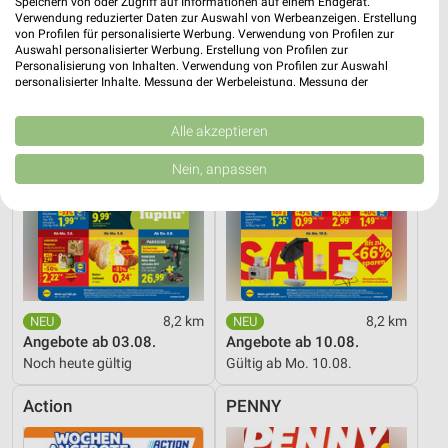
Speichern von oder Zugriff auf Informationen auf einem Endgerät.
Verwendung reduzierter Daten zur Auswahl von Werbeanzeigen. Erstellung
Lidl
Lidl
von Profilen für personalisierte Werbung. Verwendung von Profilen zur
Auswahl personalisierter Werbung. Erstellung von Profilen zur
Personalisierung von Inhalten. Verwendung von Profilen zur Auswahl
personalisierter Inhalte. Messung der Werbeleistung. Messung der
Performance von Inhalten. Analyse von Zielgruppen durch Statistiken oder
Kombinationen von Daten aus verschiedenen Quellen. Entwicklung und
Verbesserung der Angebote. Verwendung reduzierter Daten zur Auswahl
Alle akzeptieren
von Inhalten.
Daten können außerhalb der Europäischen Union weitergegeben und in die
Nein, anpassen
USA gesendet werden.
Ihre Einwilligung und die cookie Richtlinie gelten ausschließlich für diese
Website/App.
Partnerliste anzeigen (1 IAB-Anbieter)
Wir nutzen Ihre Daten für folgende Zwecke:
IAB-Verarbeitungszwecke:
8,2 km
8,2 km
Speichern von oder Zugriff auf Informationen
auf einem Endgerät
Angebote ab 03.08.
Angebote ab 10.08.
Noch heute gültig
Gültig ab Mo. 10.08.
Verwendung reduzierter Daten zur Auswahl von
Werbeanzeigen
Action
PENNY
Erstellung von Profilen für personalisierte