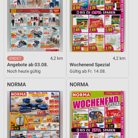
IAB-Besonderheiten:
Verwendung genauer Standortdaten
Geräte anhand von aktiv angeforderten
Informationen identifizieren
Nicht-IAB-Verarbeitungszwecke:
Notwendig
4,2 km
4,2 km
Angebote ab 03.08.
Wochenend Spezial
Performance
Noch heute gültig
Gültig ab Fr. 14.08.
Funktional
NORMA
NORMA
Werbung