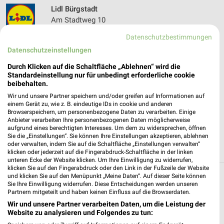
Lidl Bürgstadt
Am Stadtweg 10
63927 Bürgstadt
❯
Datenschutzbestimmungen
Heute 07:00 - 20:00 Uhr |
Geschlossen
Datenschutzeinstellungen
425,87 km • Angebote: 2 Prospekte
Durch Klicken auf die Schaltfläche „Ablehnen“ wird die
Standardeinstellung nur für unbedingt erforderliche cookie
beibehalten.
NORMA Bürgstadt
Wir und unsere Partner speichern und/oder greifen auf Informationen auf
Miltenberger Str. 48
einem Gerät zu, wie z. B. eindeutige IDs in cookie und anderen
Browserspeichern, um personenbezogene Daten zu verarbeiten. Einige
63927 Bürgstadt
❯
Anbieter verarbeiten Ihre personenbezogenen Daten möglicherweise
aufgrund eines berechtigten Interesses. Um dem zu widersprechen, öffnen
Heute 07:00 - 20:00 Uhr |
Geschlossen
Sie die „Einstellungen“. Sie können Ihre Einstellungen akzeptieren, ablehnen
oder verwalten, indem Sie auf die Schaltfläche „Einstellungen verwalten“
425,92 km • Angebote: 4 Prospekte
klicken oder jederzeit auf die Fingerabdruck-Schaltfläche in der linken
unteren Ecke der Website klicken. Um Ihre Einwilligung zu widerrufen,
klicken Sie auf den Fingerabdruck oder den Link in der Fußzeile der Website
und klicken Sie auf den Menüpunkt „Meine Daten“. Auf dieser Seite können
Discounter Angebote und Prospekte für
Sie Ihre Einwilligung widerrufen. Diese Entscheidungen werden unseren
Partnern mitgeteilt und haben keinen Einfluss auf die Browserdaten.
Altenbuch
Wir und unsere Partner verarbeiten Daten, um die Leistung der
Website zu analysieren und Folgendes zu tun:
16 Prospekte