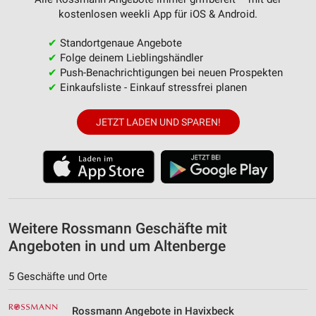
Partnerliste anzeigen (1 IAB-Anbieter)
kostenlosen weekli App für iOS & Android.
Wir nutzen Ihre Daten für folgende Zwecke:
IAB-Verarbeitungszwecke:
✔
Standortgenaue Angebote
✔
Folge deinem Lieblingshändler
Speichern von oder Zugriff auf Informationen
✔
Push-Benachrichtigungen bei neuen Prospekten
auf einem Endgerät
✔
Einkaufsliste - Einkauf stressfrei planen
Verwendung reduzierter Daten zur Auswahl von
Werbeanzeigen
JETZT LADEN UND SPAREN!
Erstellung von Profilen für personalisierte
Werbung
Verwendung von Profilen zur Auswahl
personalisierter Werbung
Erstellung von Profilen zur Personalisierung
Weitere Rossmann Geschäfte mit
von Inhalten
Angeboten in und um Altenberge
Verwendung von Profilen zur Auswahl
5 Geschäfte und Orte
personalisierter Inhalte
Messung der Werbeleistung
Rossmann Angebote in Havixbeck