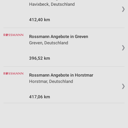
Havixbeck, Deutschland
Messung der Performance von Inhalten
❯
Analyse von Zielgruppen durch Statistiken oder
412,40 km
Kombinationen von Daten aus verschiedenen
Quellen
Rossmann Angebote in Greven
Entwicklung und Verbesserung der Angebote
Greven, Deutschland
❯
Verwendung reduzierter Daten zur Auswahl von
Inhalten
396,52 km
IAB-Besonderheiten:
Rossmann Angebote in Horstmar
Verwendung genauer Standortdaten
Horstmar, Deutschland
❯
Geräte anhand von aktiv angeforderten
Informationen identifizieren
417,06 km
Nicht-IAB-Verarbeitungszwecke:
Notwendig
Performance