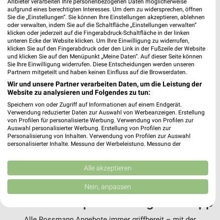
Angebote-Kalender für Rossmann in
Anbieter verarbeiten Ihre personenbezogenen Daten möglicherweise
aufgrund eines berechtigten Interesses. Um dem zu widersprechen, öffnen
Altenberge und Umgebung
Sie die „Einstellungen“. Sie können Ihre Einstellungen akzeptieren, ablehnen
oder verwalten, indem Sie auf die Schaltfläche „Einstellungen verwalten“
klicken oder jederzeit auf die Fingerabdruck-Schaltfläche in der linken
Aug.
unteren Ecke der Website klicken. Um Ihre Einwilligung zu widerrufen,
klicken Sie auf den Fingerabdruck oder den Link in der Fußzeile der Website
03
Mo
04
Di
05
Mi
06
Do
07
Fr
08
S
und klicken Sie auf den Menüpunkt „Meine Daten“. Auf dieser Seite können
Rossmann 
Sie Ihre Einwilligung widerrufen. Diese Entscheidungen werden unseren
Partnern mitgeteilt und haben keinen Einfluss auf die Browserdaten.
Rossmann - Angebote ab 03.08.
Wir und unsere Partner verarbeiten Daten, um die Leistung der
Website zu analysieren und Folgendes zu tun:
Speichern von oder Zugriff auf Informationen auf einem Endgerät.
Verwendung reduzierter Daten zur Auswahl von Werbeanzeigen. Erstellung
von Profilen für personalisierte Werbung. Verwendung von Profilen zur
Auswahl personalisierter Werbung. Erstellung von Profilen zur
MEHR PROSPEKTE
Personalisierung von Inhalten. Verwendung von Profilen zur Auswahl
personalisierter Inhalte. Messung der Werbeleistung. Messung der
Performance von Inhalten. Analyse von Zielgruppen durch Statistiken oder
Kombinationen von Daten aus verschiedenen Quellen. Entwicklung und
Verbesserung der Angebote. Verwendung reduzierter Daten zur Auswahl
Alle akzeptieren
von Inhalten.
Daten können außerhalb der Europäischen Union weitergegeben und in die
Nein, anpassen
USA gesendet werden.
weekli - Prospekte & Angebote App
Ihre Einwilligung und die cookie Richtlinie gelten ausschließlich für diese
Website/App.
Alle Rossmann Angebote immer griffbereit – mit der