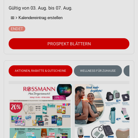
Gültig von 03. Aug. bis 07. Aug.
📅
Kalendereintrag erstellen
PROSPEKT BLÄTTERN
AKTIONEN, RABATTE & GUTSCHEINE
WELLNESS FÜR ZUHAUSE
BABY