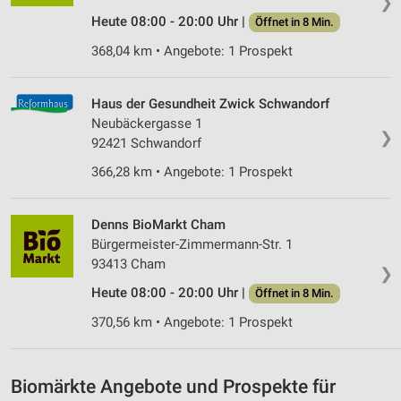
❯
personalisierter Inhalte
Heute 08:00 - 20:00 Uhr |
Öffnet in 8 Min.
Messung der Werbeleistung
368,04 km • Angebote: 1 Prospekt
Messung der Performance von Inhalten
Haus der Gesundheit Zwick Schwandorf
Analyse von Zielgruppen durch Statistiken oder
Neubäckergasse 1
❯
Kombinationen von Daten aus verschiedenen
92421 Schwandorf
Quellen
366,28 km • Angebote: 1 Prospekt
Entwicklung und Verbesserung der Angebote
Denns BioMarkt Cham
Verwendung reduzierter Daten zur Auswahl von
Inhalten
Bürgermeister-Zimmermann-Str. 1
93413 Cham
❯
IAB-Besonderheiten:
Heute 08:00 - 20:00 Uhr |
Öffnet in 8 Min.
Verwendung genauer Standortdaten
370,56 km • Angebote: 1 Prospekt
Geräte anhand von aktiv angeforderten
Informationen identifizieren
Nicht-IAB-Verarbeitungszwecke:
Biomärkte Angebote und Prospekte für