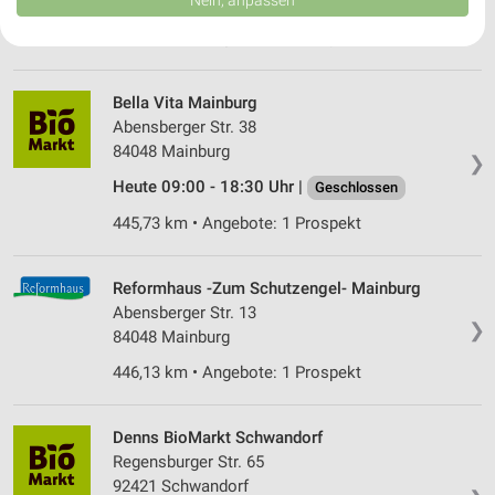
Nein, anpassen
84028 Landshut
USA gesendet werden.
Ihre Einwilligung und die cookie Richtlinie gelten ausschließlich für diese
451,67 km • Angebote: 1 Prospekt
Website/App.
Partnerliste anzeigen (1 IAB-Anbieter)
Bella Vita Mainburg
Wir nutzen Ihre Daten für folgende Zwecke:
Abensberger Str. 38
IAB-Verarbeitungszwecke:
84048 Mainburg
❯
Speichern von oder Zugriff auf Informationen
Heute 09:00 - 18:30 Uhr |
Geschlossen
auf einem Endgerät
445,73 km • Angebote: 1 Prospekt
Verwendung reduzierter Daten zur Auswahl von
Werbeanzeigen
Reformhaus -Zum Schutzengel- Mainburg
Erstellung von Profilen für personalisierte
Abensberger Str. 13
Werbung
❯
84048 Mainburg
Verwendung von Profilen zur Auswahl
446,13 km • Angebote: 1 Prospekt
personalisierter Werbung
Erstellung von Profilen zur Personalisierung
Denns BioMarkt Schwandorf
von Inhalten
Regensburger Str. 65
92421 Schwandorf
Verwendung von Profilen zur Auswahl