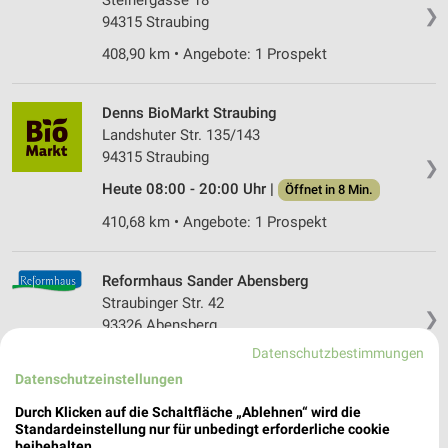
Steinergasse 18
❯
94315 Straubing
408,90 km • Angebote: 1 Prospekt
Denns BioMarkt Straubing
Landshuter Str. 135/143
94315 Straubing
❯
Heute 08:00 - 20:00 Uhr |
Öffnet in 8 Min.
410,68 km • Angebote: 1 Prospekt
Reformhaus Sander Abensberg
Straubinger Str. 42
❯
93326 Abensberg
Datenschutzbestimmungen
426,55 km • Angebote: 1 Prospekt
Datenschutzeinstellungen
Durch Klicken auf die Schaltfläche „Ablehnen“ wird die
Reformwaren Rauch Pilsting
Standardeinstellung nur für unbedingt erforderliche cookie
Marktplatz 28
beibehalten.