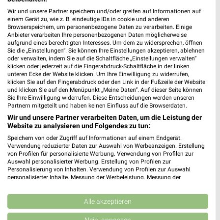
❯
94431 Pilsting
Wir und unsere Partner speichern und/oder greifen auf Informationen auf
einem Gerät zu, wie z. B. eindeutige IDs in cookie und anderen
428,01 km • Angebote: 1 Prospekt
Browserspeichern, um personenbezogene Daten zu verarbeiten. Einige
Anbieter verarbeiten Ihre personenbezogenen Daten möglicherweise
aufgrund eines berechtigten Interesses. Um dem zu widersprechen, öffnen
Denns BioMarkt Landshut
Sie die „Einstellungen“. Sie können Ihre Einstellungen akzeptieren, ablehnen
oder verwalten, indem Sie auf die Schaltfläche „Einstellungen verwalten“
Stethaimerstraße 39
klicken oder jederzeit auf die Fingerabdruck-Schaltfläche in der linken
84034 Landshut
unteren Ecke der Website klicken. Um Ihre Einwilligung zu widerrufen,
❯
klicken Sie auf den Fingerabdruck oder den Link in der Fußzeile der Website
Heute 08:00 - 20:00 Uhr |
Öffnet in 8 Min.
und klicken Sie auf den Menüpunkt „Meine Daten“. Auf dieser Seite können
Sie Ihre Einwilligung widerrufen. Diese Entscheidungen werden unseren
450,52 km • Angebote: 1 Prospekt
Partnern mitgeteilt und haben keinen Einfluss auf die Browserdaten.
Wir und unsere Partner verarbeiten Daten, um die Leistung der
Website zu analysieren und Folgendes zu tun:
Reformhaus Andrea Lapper Landshut
Speichern von oder Zugriff auf Informationen auf einem Endgerät.
Regierungsplatz 542
Verwendung reduzierter Daten zur Auswahl von Werbeanzeigen. Erstellung
❯
von Profilen für personalisierte Werbung. Verwendung von Profilen zur
84028 Landshut
Auswahl personalisierter Werbung. Erstellung von Profilen zur
Personalisierung von Inhalten. Verwendung von Profilen zur Auswahl
451,60 km • Angebote: 1 Prospekt
personalisierter Inhalte. Messung der Werbeleistung. Messung der
Performance von Inhalten. Analyse von Zielgruppen durch Statistiken oder
Kombinationen von Daten aus verschiedenen Quellen. Entwicklung und
Reformhaus Sander Landshut
Verbesserung der Angebote. Verwendung reduzierter Daten zur Auswahl
Alle akzeptieren
von Inhalten.
Neustadt 453
❯
Daten können außerhalb der Europäischen Union weitergegeben und in die