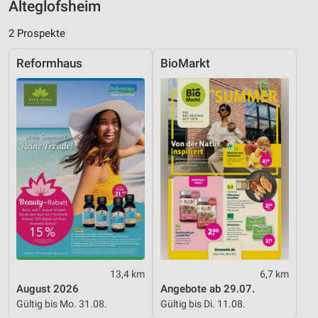
Alteglofsheim
Notwendig
2 Prospekte
Performance
Reformhaus
BioMarkt
Funktional
Werbung
13,4 km
6,7 km
August 2026
Angebote ab 29.07.
Gültig bis Mo. 31.08.
Gültig bis Di. 11.08.