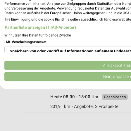
Performance von Inhalten. Analyse von Zielgruppen durch Statistiken oder Kom
und Verbesserung der Angebote. Verwendung reduzierter Daten zur Auswahl von
Daten können außerhalb der Europäischen Union weitergegeben und in die USA 
Ihre Einwilligung und die cookie Richtlinie gelten ausschließlich für diese Websit
Douglas Stralsund Ossenreyer Straße
Partnerliste anzeigen (1 IAB-Anbieter)
Ossenreyer Str. 28
Wir nutzen Ihre Daten für folgende Zwecke:
18439 Stralsund
IAB-Verarbeitungszwecke:
Heute 09:30 - 17:00 Uhr |
Geschlossen
Speichern von oder Zugriff auf Informationen auf einem Endgerät
200,44 km
Verwendung reduzierter Daten zur Auswahl von Werbeanzeigen
Alle akzeptiere
Rossmann Stralsund
Erstellung von Profilen für personalisierte Werbung
Nein, anpassen
Heinrich-Heine-Ring 120 c
Verwendung von Profilen zur Auswahl personalisierter Werbung
18435 Stralsund
Heute 08:00 - 18:00 Uhr |
Geschlossen
Erstellung von Profilen zur Personalisierung von Inhalten
201,91 km • Angebote: 2 Prospekte
Verwendung von Profilen zur Auswahl personalisierter Inhalte
Messung der Werbeleistung