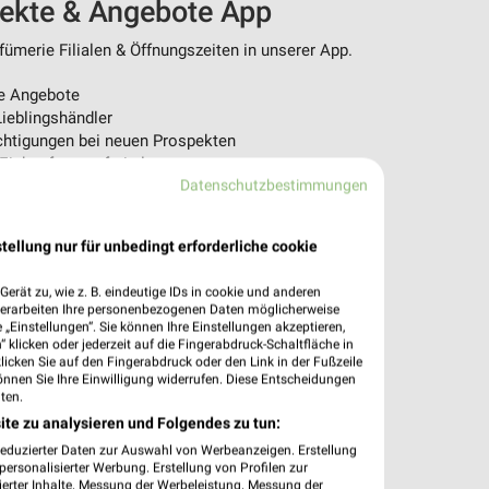
pekte & Angebote App
ümerie Filialen & Öffnungszeiten in unserer App.
e Angebote
ieblingshändler
htigungen bei neuen Prospekten
 Einkauf stressfrei planen
Datenschutzbestimmungen
 App jetzt laden oder QR-Code scannen.
tellung nur für unbedingt erforderliche cookie
erät zu, wie z. B. eindeutige IDs in cookie und anderen
verarbeiten Ihre personenbezogenen Daten möglicherweise
„Einstellungen“. Sie können Ihre Einstellungen akzeptieren,
 klicken oder jederzeit auf die Fingerabdruck-Schaltfläche in
klicken Sie auf den Fingerabdruck oder den Link in der Fußzeile
önnen Sie Ihre Einwilligung widerrufen. Diese Entscheidungen
ten.
ite zu analysieren und Folgendes zu tun:
reduzierter Daten zur Auswahl von Werbeanzeigen. Erstellung
ersonalisierter Werbung. Erstellung von Profilen zur
ierter Inhalte. Messung der Werbeleistung. Messung der