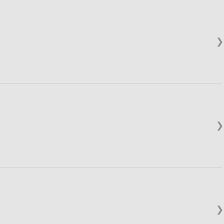
❯
❯
❯