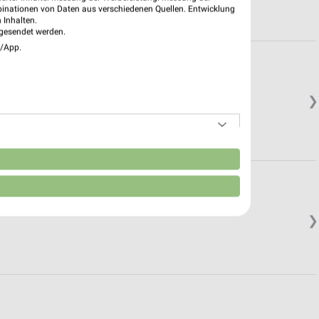
binationen von Daten aus verschiedenen Quellen. Entwicklung
 Inhalten.
gesendet werden.
e/App.
❯
n
❯