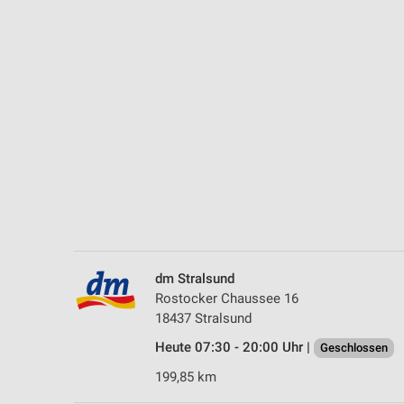
Messung der Performance von Inhalten
Analyse von Zielgruppen durch Statistiken oder Kombinationen 
Quellen
Entwicklung und Verbesserung der Angebote
Verwendung reduzierter Daten zur Auswahl von Inhalten
IAB-Besonderheiten:
Verwendung genauer Standortdaten
Geräte anhand von aktiv angeforderten Informationen identifizie
Nicht-IAB-Verarbeitungszwecke:
dm Stralsund
Notwendig
Rostocker Chaussee 16
18437 Stralsund
Performance
Heute 07:30 - 20:00 Uhr |
Geschlossen
Funktional
199,85 km
Werbung