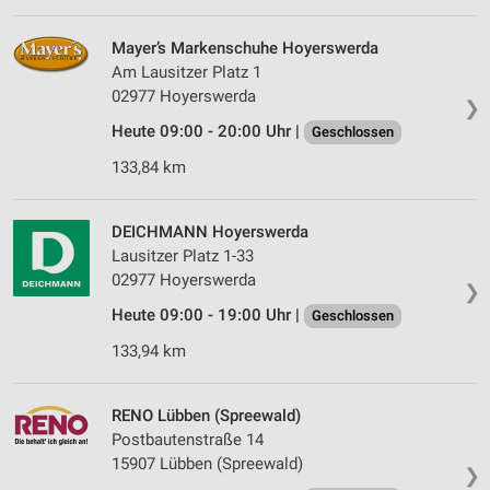
Verwendung von Profilen zur Auswahl
personalisierter Werbung
Mayer’s Markenschuhe Hoyerswerda
Erstellung von Profilen zur Personalisierung
Am Lausitzer Platz 1
von Inhalten
02977 Hoyerswerda
❯
Heute 09:00 - 20:00 Uhr |
Geschlossen
Verwendung von Profilen zur Auswahl
personalisierter Inhalte
133,84 km
Messung der Werbeleistung
DEICHMANN Hoyerswerda
Messung der Performance von Inhalten
Lausitzer Platz 1-33
02977 Hoyerswerda
Analyse von Zielgruppen durch Statistiken oder
❯
Kombinationen von Daten aus verschiedenen
Heute 09:00 - 19:00 Uhr |
Geschlossen
Quellen
133,94 km
Entwicklung und Verbesserung der Angebote
Verwendung reduzierter Daten zur Auswahl von
RENO Lübben (Spreewald)
Inhalten
Postbautenstraße 14
15907 Lübben (Spreewald)
IAB-Besonderheiten:
❯