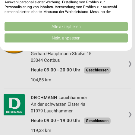
Auswahl personalisierter Werbung. Erstellung von Profilen zur
Ortrander Straße 3
Personalisierung von Inhalten. Verwendung von Profilen zur Auswahl
01979 Lauchhammer
personalisierter Inhalte. Messung der Werbeleistung. Messung der
❯
Performance von Inhalten. Analyse von Zielgruppen durch Statistiken oder
Heute 09:00 - 19:00 Uhr |
Geschlossen
Kombinationen von Daten aus verschiedenen Quellen. Entwicklung und
Verbesserung der Angebote. Verwendung reduzierter Daten zur Auswahl
Alle akzeptieren
116,69 km • Angebote: 1 Prospekt
von Inhalten.
Daten können außerhalb der Europäischen Union weitergegeben und in die
Nein, anpassen
USA gesendet werden.
Mayer’s Markenschuhe Cottbus
Ihre Einwilligung und die cookie Richtlinie gelten ausschließlich für diese
Website/App.
Gerhard-Hauptmann-Straße 15
Partnerliste anzeigen (1 IAB-Anbieter)
03044 Cottbus
❯
Wir nutzen Ihre Daten für folgende Zwecke:
Heute 09:00 - 20:00 Uhr |
Geschlossen
IAB-Verarbeitungszwecke:
104,85 km
Speichern von oder Zugriff auf Informationen
auf einem Endgerät
DEICHMANN Lauchhammer
Verwendung reduzierter Daten zur Auswahl von
An der schwarzen Elster 4a
Werbeanzeigen
01979 Lauchhammer
❯
Erstellung von Profilen für personalisierte
Heute 09:00 - 19:00 Uhr |
Geschlossen
Werbung
119,33 km