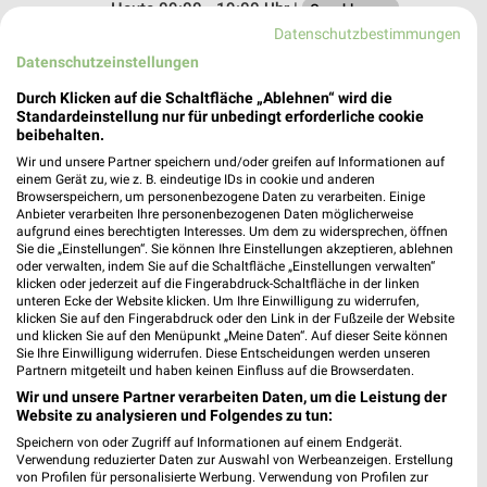
Heute 09:00 - 19:00 Uhr |
Geschlossen
Datenschutzbestimmungen
125,20 km
Datenschutzeinstellungen
Durch Klicken auf die Schaltfläche „Ablehnen“ wird die
DEICHMANN Cottbus
Standardeinstellung nur für unbedingt erforderliche cookie
Sielower Chaussee 38
beibehalten.
03044 Cottbus
Wir und unsere Partner speichern und/oder greifen auf Informationen auf
❯
einem Gerät zu, wie z. B. eindeutige IDs in cookie und anderen
Heute 09:00 - 19:00 Uhr |
Geschlossen
Browserspeichern, um personenbezogene Daten zu verarbeiten. Einige
Anbieter verarbeiten Ihre personenbezogenen Daten möglicherweise
102,91 km
aufgrund eines berechtigten Interesses. Um dem zu widersprechen, öffnen
Sie die „Einstellungen“. Sie können Ihre Einstellungen akzeptieren, ablehnen
oder verwalten, indem Sie auf die Schaltfläche „Einstellungen verwalten“
klicken oder jederzeit auf die Fingerabdruck-Schaltfläche in der linken
RENO Spremberg
unteren Ecke der Website klicken. Um Ihre Einwilligung zu widerrufen,
Berliner Straße 60c
klicken Sie auf den Fingerabdruck oder den Link in der Fußzeile der Website
und klicken Sie auf den Menüpunkt „Meine Daten“. Auf dieser Seite können
03130 Spremberg
❯
Sie Ihre Einwilligung widerrufen. Diese Entscheidungen werden unseren
Partnern mitgeteilt und haben keinen Einfluss auf die Browserdaten.
Heute 09:00 - 19:00 Uhr |
Geschlossen
Wir und unsere Partner verarbeiten Daten, um die Leistung der
124,51 km • Angebote: 1 Prospekt
Website zu analysieren und Folgendes zu tun:
Speichern von oder Zugriff auf Informationen auf einem Endgerät.
Verwendung reduzierter Daten zur Auswahl von Werbeanzeigen. Erstellung
RENO Lauchhammer
von Profilen für personalisierte Werbung. Verwendung von Profilen zur