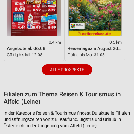
Verwendung von Profilen zur Auswahl
personalisierter Werbung
Erstellung von Profilen zur Personalisierung
von Inhalten
0,4 km
0,5 km
Verwendung von Profilen zur Auswahl
personalisierter Inhalte
Angebote ab 06.08.
Reisemagazin August 2026
Gültig bis Mi. 12.08.
Gültig bis Mo. 31.08.
Messung der Werbeleistung
ALLE PROSPEKTE
Messung der Performance von Inhalten
Analyse von Zielgruppen durch Statistiken oder
Kombinationen von Daten aus verschiedenen
Filialen zum Thema Reisen & Tourismus in
Quellen
Alfeld (Leine)
Entwicklung und Verbesserung der Angebote
In der Kategorie Reisen & Tourismus findest Du aktuelle Filialen
und Öffnungszeiten von z.B. Kaufland, BigXtra und Urlaub in
Verwendung reduzierter Daten zur Auswahl von
Inhalten
Österreich in der Umgebung vom Alfeld (Leine).