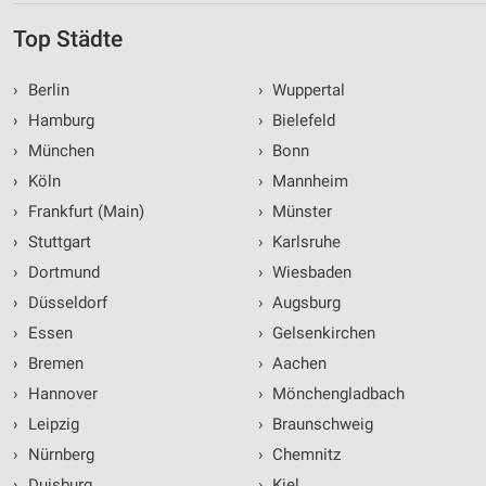
IAB-Besonderheiten:
Top Städte
Verwendung genauer Standortdaten
Geräte anhand von aktiv angeforderten
›
Berlin
›
Wuppertal
Informationen identifizieren
›
Hamburg
›
Bielefeld
Nicht-IAB-Verarbeitungszwecke:
›
München
›
Bonn
Notwendig
›
Köln
›
Mannheim
›
Frankfurt (Main)
›
Münster
Performance
›
Stuttgart
›
Karlsruhe
Funktional
›
Dortmund
›
Wiesbaden
Werbung
›
Düsseldorf
›
Augsburg
›
Essen
›
Gelsenkirchen
›
Bremen
›
Aachen
›
Hannover
›
Mönchengladbach
›
Leipzig
›
Braunschweig
›
Nürnberg
›
Chemnitz
›
Duisburg
›
Kiel