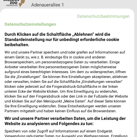
Adenauerallee 1
30175 Hannover
❯
Datenschutzbestimmungen
Heute 09:00 - 18:30 Uhr |
Schließt in 50 Min.
Datenschutzeinstellungen
246,95 km
Durch Klicken auf die Schaltfläche „Ablehnen“ wird die
Standardeinstellung nur für unbedingt erforderliche cookie
beibehalten.
BestTimeTouristik Lehrte
Wir und unsere Partner speichern und/oder greifen auf Informationen auf
Sternstr. 3
einem Gerät zu, wie z. B. eindeutige IDs in cookie und anderen
❯
Browserspeichern, um personenbezogene Daten zu verarbeiten. Einige
31275 Lehrte
Anbieter verarbeiten Ihre personenbezogenen Daten möglicherweise
aufgrund eines berechtigten Interesses. Um dem zu widersprechen, öffnen
223,92 km
Sie die „Einstellungen“. Sie können Ihre Einstellungen akzeptieren, ablehnen
oder verwalten, indem Sie auf die Schaltfläche „Einstellungen verwalten“
klicken oder jederzeit auf die Fingerabdruck-Schaltfläche in der linken
ISE-TOUR Gifhorn
unteren Ecke der Website klicken. Um Ihre Einwilligung zu widerrufen,
klicken Sie auf den Fingerabdruck oder den Link in der Fußzeile der Website
Bromer Straße 4
und klicken Sie auf den Menüpunkt „Meine Daten“. Auf dieser Seite können
❯
38518 Gifhorn
Sie Ihre Einwilligung widerrufen. Diese Entscheidungen werden unseren
Partnern mitgeteilt und haben keinen Einfluss auf die Browserdaten.
195,28 km
Wir und unsere Partner verarbeiten Daten, um die Leistung der
Website zu analysieren und Folgendes zu tun:
Speichern von oder Zugriff auf Informationen auf einem Endgerät.
VitaSol Therme - Kannewischer Collection Bad
Verwendung reduzierter Daten zur Auswahl von Werbeanzeigen. Erstellung