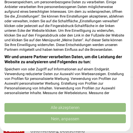
Browserspeichern, um personenbezogene Daten zu verarbeiten. Einige
Anbieter verarbeiten Ihre personenbezogenen Daten möglicherweise
✔
Standortgenaue Angebote
aufgrund eines berechtigten Interesses. Um dem zu widersprechen, öffnen
Sie die „Einstellungen“. Sie können Ihre Einstellungen akzeptieren, ablehnen
✔
Folge deinem Lieblingshändler
oder verwalten, indem Sie auf die Schaltfläche „Einstellungen verwalten“
✔
Push-Benachrichtigungen bei neuen Prospekten
klicken oder jederzeit auf die Fingerabdruck-Schaltfläche in der linken
✔
Einkaufsliste - Einkauf stressfrei planen
unteren Ecke der Website klicken. Um Ihre Einwilligung zu widerrufen,
klicken Sie auf den Fingerabdruck oder den Link in der Fußzeile der Website
und klicken Sie auf den Menüpunkt „Meine Daten“. Auf dieser Seite können
JETZT LADEN UND SPAREN!
Sie Ihre Einwilligung widerrufen. Diese Entscheidungen werden unseren
Partnern mitgeteilt und haben keinen Einfluss auf die Browserdaten.
Wir und unsere Partner verarbeiten Daten, um die Leistung der
Website zu analysieren und Folgendes zu tun:
Speichern von oder Zugriff auf Informationen auf einem Endgerät.
Verwendung reduzierter Daten zur Auswahl von Werbeanzeigen. Erstellung
von Profilen für personalisierte Werbung. Verwendung von Profilen zur
Auswahl personalisierter Werbung. Erstellung von Profilen zur
Personalisierung von Inhalten. Verwendung von Profilen zur Auswahl
Weitere PENNY Geschäfte mit Angeboten in
personalisierter Inhalte. Messung der Werbeleistung. Messung der
und um Aken (Elbe)
Performance von Inhalten. Analyse von Zielgruppen durch Statistiken oder
Kombinationen von Daten aus verschiedenen Quellen. Entwicklung und
Verbesserung der Angebote. Verwendung reduzierter Daten zur Auswahl
Alle akzeptieren
5 Geschäfte und Orte
von Inhalten.
Daten können außerhalb der Europäischen Union weitergegeben und in die
Nein, anpassen
USA gesendet werden.
PENNY Angebote in Osternienburg
Ihre Einwilligung und die cookie Richtlinie gelten ausschließlich für diese
Osternienburg, Deutschland
Website/App.