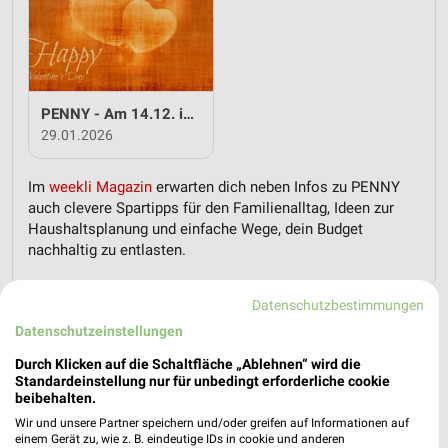
PENNY - Am 14.12. ist Valentinstag
29.01.2026
Im
weekli Magazin
erwarten dich neben Infos zu PENNY
auch clevere Spartipps für den Familienalltag, Ideen zur
Haushaltsplanung und einfache Wege, dein Budget
nachhaltig zu entlasten.
Datenschutzbestimmungen
Datenschutzeinstellungen
Durch Klicken auf die Schaltfläche „Ablehnen“ wird die
Standardeinstellung nur für unbedingt erforderliche cookie
weekli - Prospekte & Angebote App
beibehalten.
Wir und unsere Partner speichern und/oder greifen auf Informationen auf
Alle PENNY Angebote immer griffbereit – mit der kostenlosen
einem Gerät zu, wie z. B. eindeutige IDs in cookie und anderen
weekli App für iOS & Android.