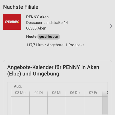
Nächste Filiale
PENNY Aken
Dessauer Landstraße 14
❯
06385 Aken
Heute
geschlossen
117,71 km • Angebote: 1 Prospekt
Angebote-Kalender für PENNY in Aken
(Elbe) und Umgebung
Aug.
03
Mo
04
Di
05
Mi
06
Do
07
Fr
08
S