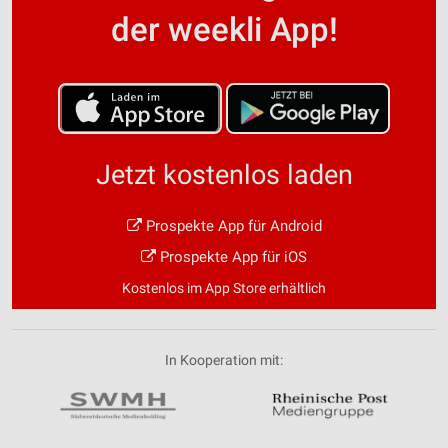
Verwendung genauer Standortdaten
der weekli App!
Geräte anhand von aktiv angeforderten
Informationen identifizieren
Nicht-IAB-Verarbeitungszwecke:
Notwendig
Jetzt kostenlos laden
Performance
Funktional
Prospekte App für Android
Werbung
Prospekte App für iOS
Kostenlos im App Store erhältlich
In Kooperation mit: