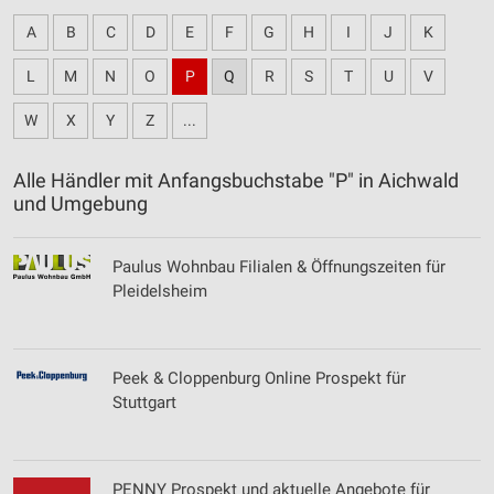
A
B
C
D
E
F
G
H
I
J
K
L
M
N
O
P
Q
R
S
T
U
V
W
X
Y
Z
...
Alle Händler mit Anfangsbuchstabe "P" in Aichwald
und Umgebung
Paulus Wohnbau Filialen & Öffnungszeiten für
Pleidelsheim
Peek & Cloppenburg Online Prospekt für
Stuttgart
PENNY Prospekt und aktuelle Angebote für