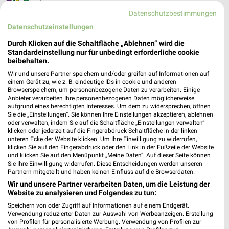
Picks Raus Filialen & Öffnungszeiten für S-Bad
Datenschutzbestimmungen
Cannstatt
Datenschutzeinstellungen
Durch Klicken auf die Schaltfläche „Ablehnen“ wird die
Standardeinstellung nur für unbedingt erforderliche cookie
pitstop Prospekte und Angebote für Filderstadt
beibehalten.
Wir und unsere Partner speichern und/oder greifen auf Informationen auf
einem Gerät zu, wie z. B. eindeutige IDs in cookie und anderen
Browserspeichern, um personenbezogene Daten zu verarbeiten. Einige
Anbieter verarbeiten Ihre personenbezogenen Daten möglicherweise
aufgrund eines berechtigten Interesses. Um dem zu widersprechen, öffnen
Plaza Hotelgroup Filialen & Öffnungszeiten für
Sie die „Einstellungen“. Sie können Ihre Einstellungen akzeptieren, ablehnen
Leonberg
oder verwalten, indem Sie auf die Schaltfläche „Einstellungen verwalten“
klicken oder jederzeit auf die Fingerabdruck-Schaltfläche in der linken
unteren Ecke der Website klicken. Um Ihre Einwilligung zu widerrufen,
klicken Sie auf den Fingerabdruck oder den Link in der Fußzeile der Website
und klicken Sie auf den Menüpunkt „Meine Daten“. Auf dieser Seite können
POCO Katalog und Prospekte für Fellbach
Sie Ihre Einwilligung widerrufen. Diese Entscheidungen werden unseren
Partnern mitgeteilt und haben keinen Einfluss auf die Browserdaten.
Wir und unsere Partner verarbeiten Daten, um die Leistung der
Website zu analysieren und Folgendes zu tun:
Speichern von oder Zugriff auf Informationen auf einem Endgerät.
POLO Prospekte und Angebote für Stuttgart -
Verwendung reduzierter Daten zur Auswahl von Werbeanzeigen. Erstellung
Echterdingen
von Profilen für personalisierte Werbung. Verwendung von Profilen zur