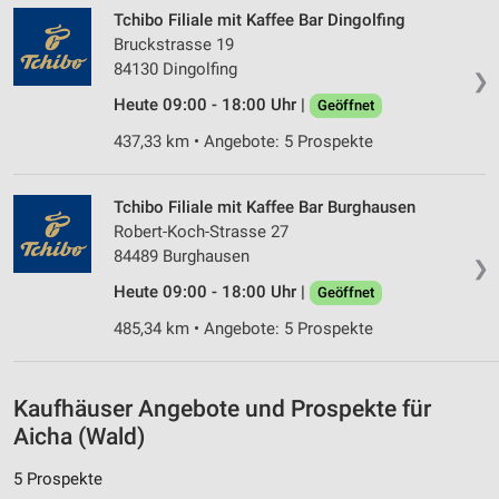
personalisierter Werbung
Tchibo Filiale mit Kaffee Bar Dingolfing
Bruckstrasse 19
Erstellung von Profilen zur Personalisierung
84130 Dingolfing
von Inhalten
❯
Heute 09:00 - 18:00 Uhr |
Geöffnet
Verwendung von Profilen zur Auswahl
personalisierter Inhalte
437,33 km • Angebote: 5 Prospekte
Messung der Werbeleistung
Tchibo Filiale mit Kaffee Bar Burghausen
Robert-Koch-Strasse 27
Messung der Performance von Inhalten
84489 Burghausen
❯
Analyse von Zielgruppen durch Statistiken oder
Heute 09:00 - 18:00 Uhr |
Geöffnet
Kombinationen von Daten aus verschiedenen
Quellen
485,34 km • Angebote: 5 Prospekte
Entwicklung und Verbesserung der Angebote
Kaufhäuser Angebote und Prospekte für
Verwendung reduzierter Daten zur Auswahl von
Inhalten
Aicha (Wald)
IAB-Besonderheiten:
5 Prospekte
Verwendung genauer Standortdaten