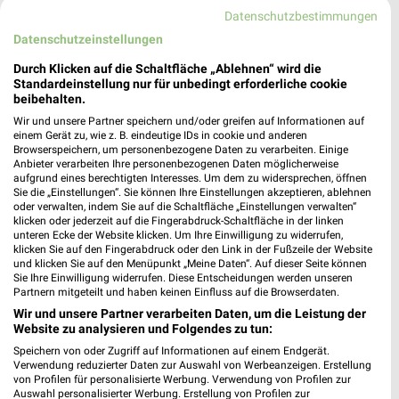
390,33 km
Datenschutzbestimmungen
Datenschutzeinstellungen
Woolworth Pfarrkirchen
Durch Klicken auf die Schaltfläche „Ablehnen“ wird die
Standardeinstellung nur für unbedingt erforderliche cookie
Franz-Stelzenberger Straße
beibehalten.
84347 Pfarrkirchen
❯
Wir und unsere Partner speichern und/oder greifen auf Informationen auf
Heute 09:00 - 20:00 Uhr |
Geöffnet
einem Gerät zu, wie z. B. eindeutige IDs in cookie und anderen
Browserspeichern, um personenbezogene Daten zu verarbeiten. Einige
457,29 km
Anbieter verarbeiten Ihre personenbezogenen Daten möglicherweise
aufgrund eines berechtigten Interesses. Um dem zu widersprechen, öffnen
Sie die „Einstellungen“. Sie können Ihre Einstellungen akzeptieren, ablehnen
oder verwalten, indem Sie auf die Schaltfläche „Einstellungen verwalten“
Woolworth Eggenfelden
klicken oder jederzeit auf die Fingerabdruck-Schaltfläche in der linken
Schellenbruckplatz 53
unteren Ecke der Website klicken. Um Ihre Einwilligung zu widerrufen,
klicken Sie auf den Fingerabdruck oder den Link in der Fußzeile der Website
84307 Eggenfelden
❯
und klicken Sie auf den Menüpunkt „Meine Daten“. Auf dieser Seite können
Sie Ihre Einwilligung widerrufen. Diese Entscheidungen werden unseren
Heute 09:00 - 19:00 Uhr |
Geöffnet
Partnern mitgeteilt und haben keinen Einfluss auf die Browserdaten.
460,40 km
Wir und unsere Partner verarbeiten Daten, um die Leistung der
Website zu analysieren und Folgendes zu tun:
Speichern von oder Zugriff auf Informationen auf einem Endgerät.
Woolworth Viechtach
Verwendung reduzierter Daten zur Auswahl von Werbeanzeigen. Erstellung
von Profilen für personalisierte Werbung. Verwendung von Profilen zur
Mönchshofstraße 60
Auswahl personalisierter Werbung. Erstellung von Profilen zur