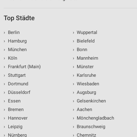
Top Städte
›
Berlin
›
Wuppertal
›
Hamburg
›
Bielefeld
›
München
›
Bonn
›
Köln
›
Mannheim
›
Frankfurt (Main)
›
Münster
›
Stuttgart
›
Karlsruhe
›
Dortmund
›
Wiesbaden
›
Düsseldorf
›
Augsburg
›
Essen
›
Gelsenkirchen
›
Bremen
›
Aachen
›
Hannover
›
Mönchengladbach
›
Leipzig
›
Braunschweig
›
Nürnberg
›
Chemnitz