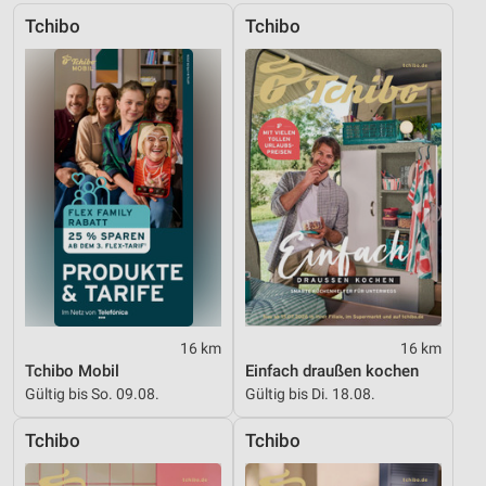
Tchibo
Tchibo
Geräte anhand von aktiv angeforderten
Informationen identifizieren
Nicht-IAB-Verarbeitungszwecke:
Notwendig
Performance
Funktional
Werbung
16 km
16 km
Tchibo Mobil
Einfach draußen kochen
Gültig bis So. 09.08.
Gültig bis Di. 18.08.
Tchibo
Tchibo