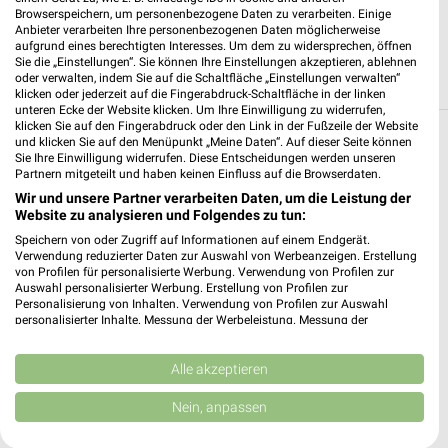
06493 Ballenstedt
Browserspeichern, um personenbezogene Daten zu verarbeiten. Einige
❯
Anbieter verarbeiten Ihre personenbezogenen Daten möglicherweise
Heute 08:00 - 20:00 Uhr |
aufgrund eines berechtigten Interesses. Um dem zu widersprechen, öffnen
Geöffnet
Sie die „Einstellungen“. Sie können Ihre Einstellungen akzeptieren, ablehnen
oder verwalten, indem Sie auf die Schaltfläche „Einstellungen verwalten“
173,47 km • Angebote: 3 Prospekte
klicken oder jederzeit auf die Fingerabdruck-Schaltfläche in der linken
unteren Ecke der Website klicken. Um Ihre Einwilligung zu widerrufen,
klicken Sie auf den Fingerabdruck oder den Link in der Fußzeile der Website
und klicken Sie auf den Menüpunkt „Meine Daten“. Auf dieser Seite können
Drogerie & Parfümerie Angebote und
Sie Ihre Einwilligung widerrufen. Diese Entscheidungen werden unseren
Prospekte für Ahlsdorf
Partnern mitgeteilt und haben keinen Einfluss auf die Browserdaten.
Wir und unsere Partner verarbeiten Daten, um die Leistung der
7 Prospekte
Website zu analysieren und Folgendes zu tun:
Speichern von oder Zugriff auf Informationen auf einem Endgerät.
Müller
Müller
Verwendung reduzierter Daten zur Auswahl von Werbeanzeigen. Erstellung
von Profilen für personalisierte Werbung. Verwendung von Profilen zur
Auswahl personalisierter Werbung. Erstellung von Profilen zur
Personalisierung von Inhalten. Verwendung von Profilen zur Auswahl
personalisierter Inhalte. Messung der Werbeleistung. Messung der
Performance von Inhalten. Analyse von Zielgruppen durch Statistiken oder
Kombinationen von Daten aus verschiedenen Quellen. Entwicklung und
Verbesserung der Angebote. Verwendung reduzierter Daten zur Auswahl
Alle akzeptieren
von Inhalten.
Daten können außerhalb der Europäischen Union weitergegeben und in die
Nein, anpassen
USA gesendet werden.
Ihre Einwilligung und die cookie Richtlinie gelten ausschließlich für diese