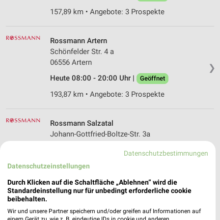
157,89 km • Angebote: 3 Prospekte
Rossmann Artern
Schönfelder Str. 4 a
06556 Artern
❯
Heute 08:00 - 20:00 Uhr |
Geöffnet
193,87 km • Angebote: 3 Prospekte
Rossmann Salzatal
Johann-Gottfried-Boltze-Str. 3a
06198 Salzatal
❯
Datenschutzbestimmungen
Heute 08:00 - 20:00 Uhr |
Geöffnet
Datenschutzeinstellungen
154,48 km • Angebote: 3 Prospekte
Durch Klicken auf die Schaltfläche „Ablehnen“ wird die
Standardeinstellung nur für unbedingt erforderliche cookie
beibehalten.
Rossmann Ballenstedt
Wir und unsere Partner speichern und/oder greifen auf Informationen auf
Felsenkellerweg 21 a
einem Gerät zu, wie z. B. eindeutige IDs in cookie und anderen