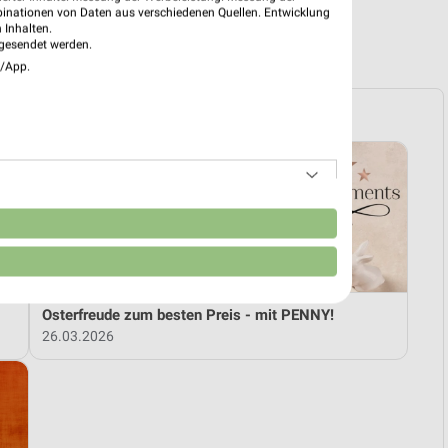
binationen von Daten aus verschiedenen Quellen. Entwicklung
 Inhalten.
R PROSPEKTE
gesendet werden.
e/App.
n
Osterfreude zum besten Preis - mit PENNY!
26.03.2026