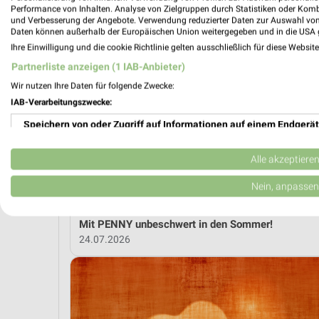
Performance von Inhalten. Analyse von Zielgruppen durch Statistiken oder Kom
und Verbesserung der Angebote. Verwendung reduzierter Daten zur Auswahl von
MEH
Daten können außerhalb der Europäischen Union weitergegeben und in die USA 
Ihre Einwilligung und die cookie Richtlinie gelten ausschließlich für diese Websit
Partnerliste anzeigen (1 IAB-Anbieter)
weekli Magazin
Wir nutzen Ihre Daten für folgende Zwecke:
IAB-Verarbeitungszwecke:
Speichern von oder Zugriff auf Informationen auf einem Endgerät
Verwendung reduzierter Daten zur Auswahl von Werbeanzeigen
Alle akzeptiere
Erstellung von Profilen für personalisierte Werbung
Nein, anpassen
Verwendung von Profilen zur Auswahl personalisierter Werbung
Mit PENNY unbeschwert in den Sommer!
24.07.2026
Erstellung von Profilen zur Personalisierung von Inhalten
Verwendung von Profilen zur Auswahl personalisierter Inhalte
Messung der Werbeleistung