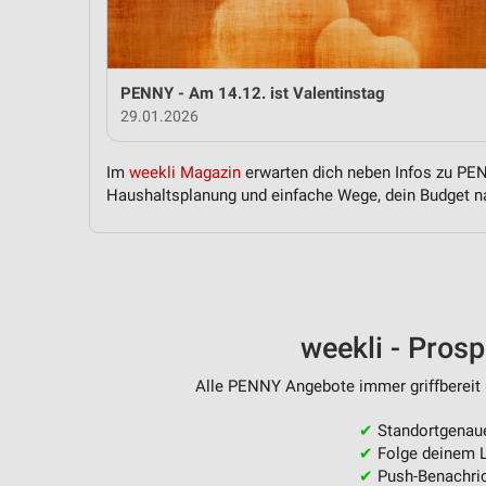
Messung der Performance von Inhalten
Analyse von Zielgruppen durch Statistiken oder Kombinationen 
Quellen
PENNY - Am 14.12. ist Valentinstag
29.01.2026
Entwicklung und Verbesserung der Angebote
Verwendung reduzierter Daten zur Auswahl von Inhalten
Im
weekli Magazin
erwarten dich neben Infos zu PENN
Haushaltsplanung und einfache Wege, dein Budget na
IAB-Besonderheiten:
Verwendung genauer Standortdaten
Geräte anhand von aktiv angeforderten Informationen identifizie
Nicht-IAB-Verarbeitungszwecke:
weekli - Pros
Notwendig
Alle PENNY Angebote immer griffbereit 
Performance
✔
Standortgenau
Funktional
✔
Folge deinem L
✔
Push-Benachric
Werbung