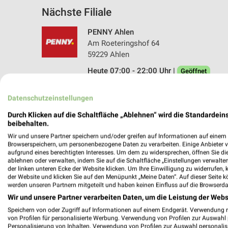
Nächste Filiale
PENNY Ahlen
Am Roeteringshof 64
59229 Ahlen
Heute 07:00 - 22:00 Uhr |
Geöffnet
385,89 km • Angebote: 1 Prospekt
Datenschutzeinstellungen
Durch Klicken auf die Schaltfläche „Ablehnen“ wird die Standardeins
beibehalten.
Angebote-Kalender für PENNY in Ah
Wir und unsere Partner speichern und/oder greifen auf Informationen auf einem G
Browserspeichern, um personenbezogene Daten zu verarbeiten. Einige Anbieter 
aufgrund eines berechtigten Interesses. Um dem zu widersprechen, öffnen Sie die 
Aug.
ablehnen oder verwalten, indem Sie auf die Schaltfläche „Einstellungen verwalten“
03
Mo
04
Di
05
Mi
06
Do
07
F
der linken unteren Ecke der Website klicken. Um Ihre Einwilligung zu widerrufen, 
der Website und klicken Sie auf den Menüpunkt „Meine Daten“. Auf dieser Seite k
PENNY - Angebote ab 03.08.
werden unseren Partnern mitgeteilt und haben keinen Einfluss auf die Browserda
Wir und unsere Partner verarbeiten Daten, um die Leistung der Webs
Speichern von oder Zugriff auf Informationen auf einem Endgerät. Verwendung 
von Profilen für personalisierte Werbung. Verwendung von Profilen zur Auswahl p
Personalisierung von Inhalten. Verwendung von Profilen zur Auswahl personalis