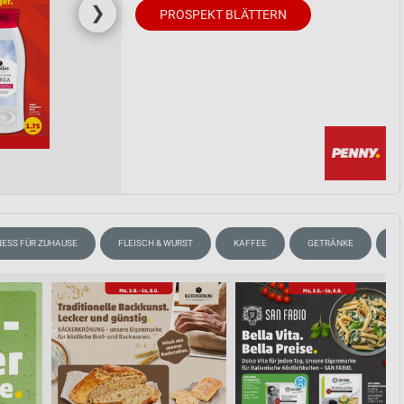
❯
PROSPEKT BLÄTTERN
ESS FÜR ZUHAUSE
FLEISCH & WURST
KAFFEE
GETRÄNKE
T