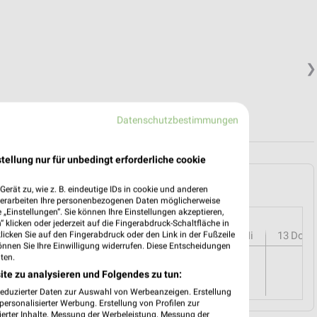
❯
Datenschutzbestimmungen
tellung nur für unbedingt erforderliche cookie
len und Umgebung
erät zu, wie z. B. eindeutige IDs in cookie und anderen
verarbeiten Ihre personenbezogenen Daten möglicherweise
„Einstellungen“. Sie können Ihre Einstellungen akzeptieren,
 klicken oder jederzeit auf die Fingerabdruck-Schaltfläche in
r
08
Sa
09
So
10
Mo
11
Di
12
Mi
13
Do
klicken Sie auf den Fingerabdruck oder den Link in der Fußzeile
önnen Sie Ihre Einwilligung widerrufen. Diese Entscheidungen
ten.
ite zu analysieren und Folgendes zu tun:
reduzierter Daten zur Auswahl von Werbeanzeigen. Erstellung
ersonalisierter Werbung. Erstellung von Profilen zur
ierter Inhalte. Messung der Werbeleistung. Messung der