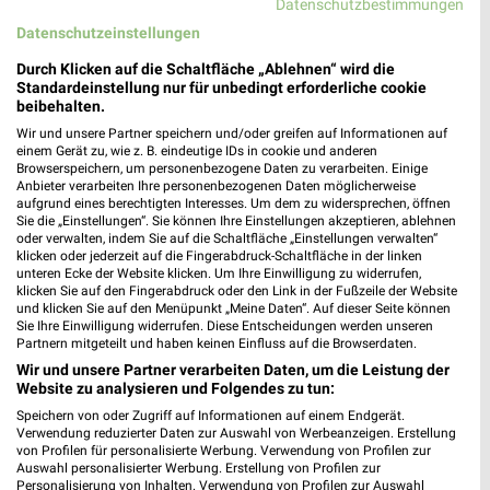
Datenschutzbestimmungen
DEICHMANN Schenefeld
Datenschutzeinstellungen
Kiebitzweg 2
Durch Klicken auf die Schaltfläche „Ablehnen“ wird die
22869 Schenefeld
❯
Standardeinstellung nur für unbedingt erforderliche cookie
beibehalten.
Heute
geschlossen
Wir und unsere Partner speichern und/oder greifen auf Informationen auf
267,10 km
einem Gerät zu, wie z. B. eindeutige IDs in cookie und anderen
Browserspeichern, um personenbezogene Daten zu verarbeiten. Einige
Anbieter verarbeiten Ihre personenbezogenen Daten möglicherweise
aufgrund eines berechtigten Interesses. Um dem zu widersprechen, öffnen
DEICHMANN Pinneberg
Sie die „Einstellungen“. Sie können Ihre Einstellungen akzeptieren, ablehnen
Friedrich-Ebert-Straße 31
oder verwalten, indem Sie auf die Schaltfläche „Einstellungen verwalten“
klicken oder jederzeit auf die Fingerabdruck-Schaltfläche in der linken
25421 Pinneberg
❯
unteren Ecke der Website klicken. Um Ihre Einwilligung zu widerrufen,
klicken Sie auf den Fingerabdruck oder den Link in der Fußzeile der Website
Heute
geschlossen
und klicken Sie auf den Menüpunkt „Meine Daten“. Auf dieser Seite können
Sie Ihre Einwilligung widerrufen. Diese Entscheidungen werden unseren
272,20 km
Partnern mitgeteilt und haben keinen Einfluss auf die Browserdaten.
Wir und unsere Partner verarbeiten Daten, um die Leistung der
Website zu analysieren und Folgendes zu tun:
DEICHMANN Hamburg
Speichern von oder Zugriff auf Informationen auf einem Endgerät.
Osdorfer Landstraße 131
Verwendung reduzierter Daten zur Auswahl von Werbeanzeigen. Erstellung
22609 Hamburg
von Profilen für personalisierte Werbung. Verwendung von Profilen zur
❯
Auswahl personalisierter Werbung. Erstellung von Profilen zur
Heute
geschlossen
Personalisierung von Inhalten. Verwendung von Profilen zur Auswahl