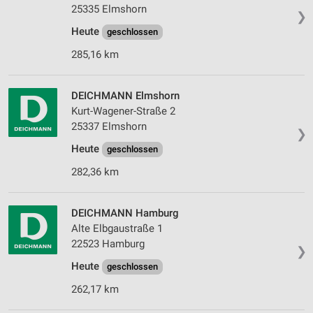
25335 Elmshorn
❯
Erstellung von Profilen zur Personalisierung
Heute
geschlossen
von Inhalten
285,16 km
Verwendung von Profilen zur Auswahl
personalisierter Inhalte
DEICHMANN Elmshorn
Messung der Werbeleistung
Kurt-Wagener-Straße 2
25337 Elmshorn
❯
Messung der Performance von Inhalten
Heute
geschlossen
Analyse von Zielgruppen durch Statistiken oder
282,36 km
Kombinationen von Daten aus verschiedenen
Quellen
DEICHMANN Hamburg
Entwicklung und Verbesserung der Angebote
Alte Elbgaustraße 1
22523 Hamburg
Verwendung reduzierter Daten zur Auswahl von
❯
Inhalten
Heute
geschlossen
IAB-Besonderheiten:
262,17 km
Verwendung genauer Standortdaten