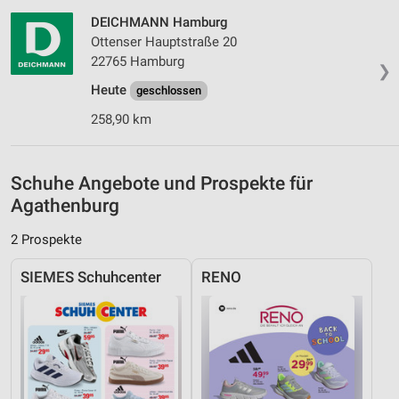
DEICHMANN Hamburg
Geräte anhand von aktiv angeforderten
Informationen identifizieren
Ottenser Hauptstraße 20
22765 Hamburg
Nicht-IAB-Verarbeitungszwecke:
❯
Heute
geschlossen
Notwendig
258,90 km
Performance
Funktional
Schuhe Angebote und Prospekte für
Agathenburg
Werbung
2 Prospekte
SIEMES Schuhcenter
RENO