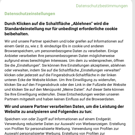
Westerlange 1, Autohof an der A7/B3
Datenschutzbestimmungen
37154 Northeim
❯
Datenschutzeinstellungen
Heute 08:00 - 01:00 Uhr |
Geschlossen
Durch Klicken auf die Schaltfläche „Ablehnen“ wird die
Standardeinstellung nur für unbedingt erforderliche cookie
250,12 km
beibehalten.
Wir und unsere Partner speichern und/oder greifen auf Informationen auf
einem Gerät zu, wie z. B. eindeutige IDs in cookie und anderen
Subway Lutterberg
Browserspeichern, um personenbezogene Daten zu verarbeiten. Einige
Triftstrasse 11
Anbieter verarbeiten Ihre personenbezogenen Daten möglicherweise
34355 Lutterberg
aufgrund eines berechtigten Interesses. Um dem zu widersprechen, öffnen
❯
Sie die „Einstellungen“. Sie können Ihre Einstellungen akzeptieren, ablehnen
Heute 09:00 - 23:00 Uhr |
oder verwalten, indem Sie auf die Schaltfläche „Einstellungen verwalten“
Geschlossen
klicken oder jederzeit auf die Fingerabdruck-Schaltfläche in der linken
288,35 km
unteren Ecke der Website klicken. Um Ihre Einwilligung zu widerrufen,
klicken Sie auf den Fingerabdruck oder den Link in der Fußzeile der Website
und klicken Sie auf den Menüpunkt „Meine Daten“. Auf dieser Seite können
Sie Ihre Einwilligung widerrufen. Diese Entscheidungen werden unseren
McDonald's Einbeck
Partnern mitgeteilt und haben keinen Einfluss auf die Browserdaten.
Hansestraße 3
Wir und unsere Partner verarbeiten Daten, um die Leistung der
37574 Einbeck
Website zu analysieren und Folgendes zu tun:
❯
Speichern von oder Zugriff auf Informationen auf einem Endgerät.
Heute 08:00 - 03:00 Uhr |
Geschlossen
Verwendung reduzierter Daten zur Auswahl von Werbeanzeigen. Erstellung
von Profilen für personalisierte Werbung. Verwendung von Profilen zur
255,55 km
Auswahl personalisierter Werbung. Erstellung von Profilen zur