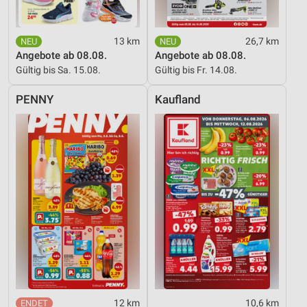
Geräte anhand von aktiv angeforderten
Informationen identifizieren
13 km
26,7 km
Angebote ab 08.08.
Angebote ab 08.08.
Nicht-IAB-Verarbeitungszwecke:
Gültig bis Sa. 15.08.
Gültig bis Fr. 14.08.
Notwendig
PENNY
Kaufland
Performance
Funktional
Werbung
12 km
10,6 km