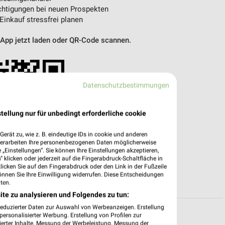
htigungen bei neuen Prospekten
 Einkauf stressfrei planen
 App jetzt laden oder QR-Code scannen.
Datenschutzbestimmungen
tellung nur für unbedingt erforderliche cookie
erät zu, wie z. B. eindeutige IDs in cookie und anderen
verarbeiten Ihre personenbezogenen Daten möglicherweise
„Einstellungen“. Sie können Ihre Einstellungen akzeptieren,
 klicken oder jederzeit auf die Fingerabdruck-Schaltfläche in
klicken Sie auf den Fingerabdruck oder den Link in der Fußzeile
önnen Sie Ihre Einwilligung widerrufen. Diese Entscheidungen
ten.
ite zu analysieren und Folgendes zu tun:
reduzierter Daten zur Auswahl von Werbeanzeigen. Erstellung
ersonalisierter Werbung. Erstellung von Profilen zur
ierter Inhalte. Messung der Werbeleistung. Messung der