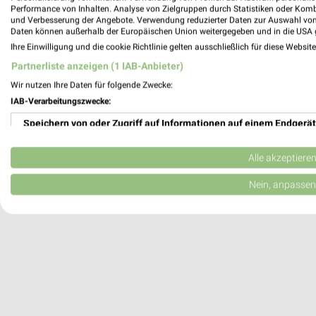
Performance von Inhalten. Analyse von Zielgruppen durch Statistiken oder Kom
25926 Ladelund
und Verbesserung der Angebote. Verwendung reduzierter Daten zur Auswahl von
Daten können außerhalb der Europäischen Union weitergegeben und in die USA 
386,90 km
Ihre Einwilligung und die cookie Richtlinie gelten ausschließlich für diese Websit
Partnerliste anzeigen (1 IAB-Anbieter)
McDonald's Risum-Lindholm
Wir nutzen Ihre Daten für folgende Zwecke:
Bundesstraße 5 B5
IAB-Verarbeitungszwecke:
25920 Risum-Lindholm
Speichern von oder Zugriff auf Informationen auf einem Endgerät
Heute 08:00 - 01:00 Uhr |
Geschlossen
Verwendung reduzierter Daten zur Auswahl von Werbeanzeigen
387,90 km
Alle akzeptiere
Erstellung von Profilen für personalisierte Werbung
Nein, anpassen
Verwendung von Profilen zur Auswahl personalisierter Werbung
Erstellung von Profilen zur Personalisierung von Inhalten
Verwendung von Profilen zur Auswahl personalisierter Inhalte
Messung der Werbeleistung