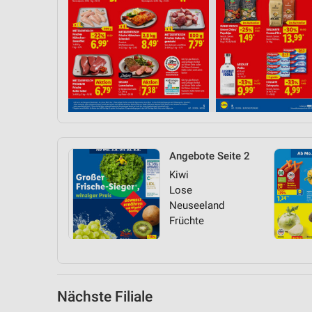
Messung der Performance von Inhalten
Analyse von Zielgruppen durch Statistiken oder Kombinationen 
Quellen
Entwicklung und Verbesserung der Angebote
Verwendung reduzierter Daten zur Auswahl von Inhalten
IAB-Besonderheiten:
Verwendung genauer Standortdaten
Angebote Seite 2
Kiwi
Geräte anhand von aktiv angeforderten Informationen identifizie
Lose
Nicht-IAB-Verarbeitungszwecke:
Neuseeland
Früchte
Notwendig
Performance
Funktional
Nächste Filiale
Werbung