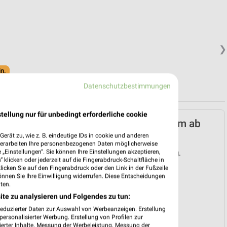
❯
in.
Datenschutzbestimmungen
tellung nur für unbedingt erforderliche cookie
Lidl Prospekt für Achim ab
Mo. den 03.08.
erät zu, wie z. B. eindeutige IDs in cookie und anderen
verarbeiten Ihre personenbezogenen Daten möglicherweise
„Einstellungen“. Sie können Ihre Einstellungen akzeptieren,
Gültig von 03. Aug. bis 08. Aug.
 klicken oder jederzeit auf die Fingerabdruck-Schaltfläche in
klicken Sie auf den Fingerabdruck oder den Link in der Fußzeile
📅
Kalendereintrag erstellen
önnen Sie Ihre Einwilligung widerrufen. Diese Entscheidungen
ten.
ite zu analysieren und Folgendes zu tun:
❯
reduzierter Daten zur Auswahl von Werbeanzeigen. Erstellung
PROSPEKT BLÄTTERN
ersonalisierter Werbung. Erstellung von Profilen zur
ierter Inhalte. Messung der Werbeleistung. Messung der