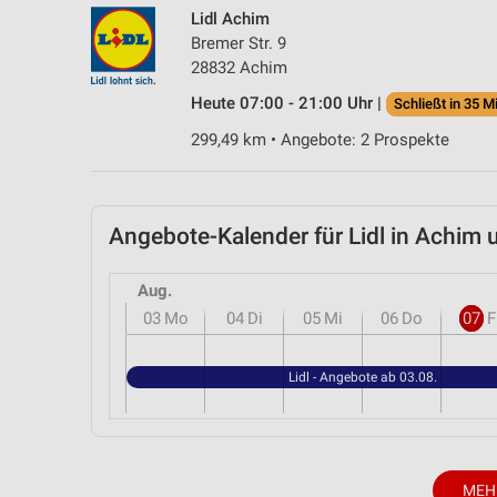
Lidl Achim
Bremer Str. 9
28832 Achim
Heute 07:00 - 21:00 Uhr |
Schließt in 35 M
299,49 km • Angebote: 2 Prospekte
Angebote-Kalender für Lidl in Achi
Aug.
03
Mo
04
Di
05
Mi
06
Do
07
F
Lidl - Angebote ab 03.08.
MEH