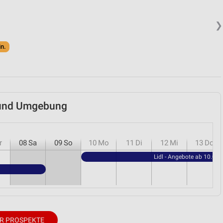
❯
in.
m und Umgebung
r
08
Sa
09
So
10
Mo
11
Di
12
Mi
13
Do
Lidl - Angebote ab 10.08.
R PROSPEKTE