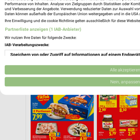
Performance von Inhalten. Analyse von Zielgruppen durch Statistiken oder Kom
und Verbesserung der Angebote. Verwendung reduzierter Daten zur Auswahl von
Daten können außerhalb der Europäischen Union weitergegeben und in die USA 
Ihre Einwilligung und die cookie Richtlinie gelten ausschließlich für diese Websit
Partnerliste anzeigen (1 IAB-Anbieter)
Wir nutzen Ihre Daten für folgende Zwecke:
IAB-Verarbeitungszwecke:
Speichern von oder Zugriff auf Informationen auf einem Endgerät
Verwendung reduzierter Daten zur Auswahl von Werbeanzeigen
Alle akzeptiere
ONNERSTAG
CLEVER SPAREN
KINDERMODE & SPIELZEUG
WEIN
Erstellung von Profilen für personalisierte Werbung
Nein, anpassen
Verwendung von Profilen zur Auswahl personalisierter Werbung
Erstellung von Profilen zur Personalisierung von Inhalten
Verwendung von Profilen zur Auswahl personalisierter Inhalte
Messung der Werbeleistung