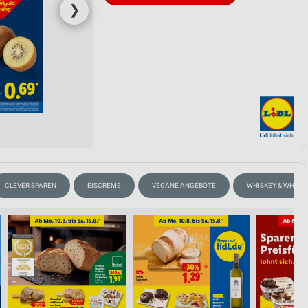
❯
CLEVER SPAREN
EISCREME
VEGANE ANGEBOTE
WHISKEY & WHISK