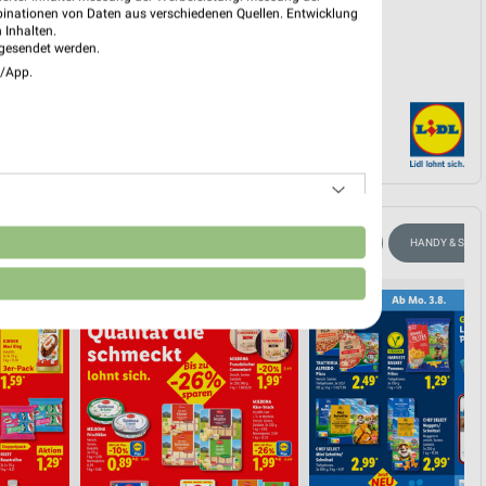
binationen von Daten aus verschiedenen Quellen. Entwicklung
 Inhalten.
gesendet werden.
e/App.
n
ANGEBOTE AB FREITAG
FÜR HEIMWERKER
BLUMEN
HANDY & SMA