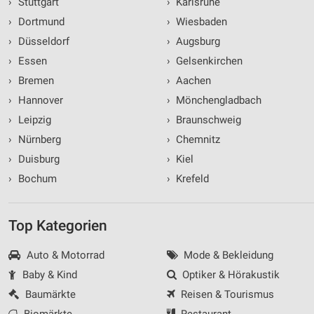
›
Stuttgart
›
Karlsruhe
›
Dortmund
›
Wiesbaden
›
Düsseldorf
›
Augsburg
›
Essen
›
Gelsenkirchen
›
Bremen
›
Aachen
›
Hannover
›
Mönchengladbach
›
Leipzig
›
Braunschweig
›
Nürnberg
›
Chemnitz
›
Duisburg
›
Kiel
›
Bochum
›
Krefeld
Top Kategorien
Auto & Motorrad
Mode & Bekleidung
Baby & Kind
Optiker & Hörakustik
Baumärkte
Reisen & Tourismus
Biomärkte
Restaurant