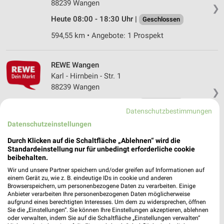
88239 Wangen
❯
Heute 08:00 - 18:30 Uhr |
Geschlossen
594,55 km • Angebote: 1 Prospekt
REWE Wangen
Karl - Hirnbein - Str. 1
88239 Wangen
❯
Heute 07:00 - 22:00 Uhr |
Geschlossen
Datenschutzbestimmungen
594,26 km • Angebote: 2 Prospekte
Datenschutzeinstellungen
Durch Klicken auf die Schaltfläche „Ablehnen“ wird die
REWE Wangen
Standardeinstellung nur für unbedingt erforderliche cookie
beibehalten.
Am Waltersbühl 6-8
Wir und unsere Partner speichern und/oder greifen auf Informationen auf
88239 Wangen
❯
einem Gerät zu, wie z. B. eindeutige IDs in cookie und anderen
Browserspeichern, um personenbezogene Daten zu verarbeiten. Einige
Heute 07:00 - 22:00 Uhr |
Geschlossen
Anbieter verarbeiten Ihre personenbezogenen Daten möglicherweise
aufgrund eines berechtigten Interesses. Um dem zu widersprechen, öffnen
593,70 km • Angebote: 2 Prospekte
Sie die „Einstellungen“. Sie können Ihre Einstellungen akzeptieren, ablehnen
oder verwalten, indem Sie auf die Schaltfläche „Einstellungen verwalten“