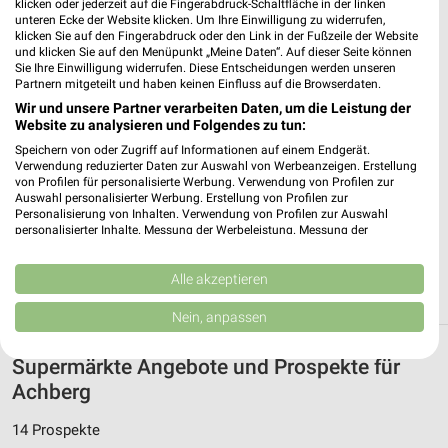
klicken oder jederzeit auf die Fingerabdruck-Schaltfläche in der linken
E center Wangen / Allgäu
unteren Ecke der Website klicken. Um Ihre Einwilligung zu widerrufen,
klicken Sie auf den Fingerabdruck oder den Link in der Fußzeile der Website
Friedrich-Ebert-Straße 29
und klicken Sie auf den Menüpunkt „Meine Daten“. Auf dieser Seite können
88239 Wangen / Allgäu
Sie Ihre Einwilligung widerrufen. Diese Entscheidungen werden unseren
❯
Partnern mitgeteilt und haben keinen Einfluss auf die Browserdaten.
Heute 07:00 - 21:00 Uhr |
Geschlossen
Wir und unsere Partner verarbeiten Daten, um die Leistung der
Website zu analysieren und Folgendes zu tun:
594,46 km • Angebote: 1 Prospekt
Speichern von oder Zugriff auf Informationen auf einem Endgerät.
Verwendung reduzierter Daten zur Auswahl von Werbeanzeigen. Erstellung
von Profilen für personalisierte Werbung. Verwendung von Profilen zur
METRO GASTRO Wangen (Allgäu)
Auswahl personalisierter Werbung. Erstellung von Profilen zur
Simoniusstraße 7
Personalisierung von Inhalten. Verwendung von Profilen zur Auswahl
88239 Wangen (Allgäu)
personalisierter Inhalte. Messung der Werbeleistung. Messung der
❯
Performance von Inhalten. Analyse von Zielgruppen durch Statistiken oder
Heute 08:00 - 18:00 Uhr |
Kombinationen von Daten aus verschiedenen Quellen. Entwicklung und
Geschlossen
Verbesserung der Angebote. Verwendung reduzierter Daten zur Auswahl
Alle akzeptieren
594,89 km • Angebote: 6 Prospekte
von Inhalten.
Daten können außerhalb der Europäischen Union weitergegeben und in die
Nein, anpassen
USA gesendet werden.
Ihre Einwilligung und die cookie Richtlinie gelten ausschließlich für diese
Supermärkte Angebote und Prospekte für
Website/App.
Achberg
Partnerliste anzeigen (1 IAB-Anbieter)
Wir nutzen Ihre Daten für folgende Zwecke:
14 Prospekte
IAB-Verarbeitungszwecke: