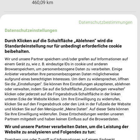
460,09 km
Shoe4You Heidelberg-Rohrbach
Datenschutzbestimmungen
Hertzstraße 1
Datenschutzeinstellungen
69126 Heidelberg-Rohrbach
❯
Durch Klicken auf die Schaltfläche „Ablehnen“ wird die
Heute 09:00 - 20:00 Uhr |
Geöffnet
Standardeinstellung nur für unbedingt erforderliche cookie
beibehalten.
481,66 km
Wir und unsere Partner speichern und/oder greifen auf Informationen auf
einem Gerät zu, wie z. B. eindeutige IDs in cookie und anderen
Browserspeichern, um personenbezogene Daten zu verarbeiten. Einige
DEICHMANN Heidelberg
Anbieter verarbeiten Ihre personenbezogenen Daten möglicherweise
aufgrund eines berechtigten Interesses. Um dem zu widersprechen, öffnen
Hertzstraße 1
Sie die „Einstellungen“. Sie können Ihre Einstellungen akzeptieren, ablehnen
69126 Heidelberg
oder verwalten, indem Sie auf die Schaltfläche „Einstellungen verwalten“
❯
klicken oder jederzeit auf die Fingerabdruck-Schaltfläche in der linken
Heute 09:00 - 20:00 Uhr |
Geöffnet
unteren Ecke der Website klicken. Um Ihre Einwilligung zu widerrufen,
klicken Sie auf den Fingerabdruck oder den Link in der Fußzeile der Website
481,85 km
und klicken Sie auf den Menüpunkt „Meine Daten“. Auf dieser Seite können
Sie Ihre Einwilligung widerrufen. Diese Entscheidungen werden unseren
Partnern mitgeteilt und haben keinen Einfluss auf die Browserdaten.
Shoe4You Mannheim
Wir und unsere Partner verarbeiten Daten, um die Leistung der
Website zu analysieren und Folgendes zu tun:
Friedrich-Ebert-Str. 100
68167 Mannheim
Speichern von oder Zugriff auf Informationen auf einem Endgerät.