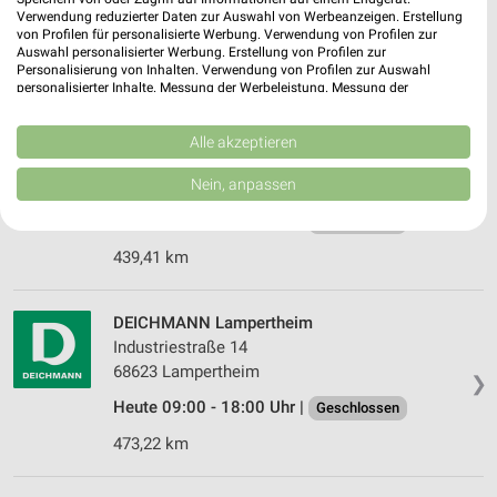
❯
Verwendung reduzierter Daten zur Auswahl von Werbeanzeigen. Erstellung
Heute 09:30 - 19:30 Uhr |
von Profilen für personalisierte Werbung. Verwendung von Profilen zur
Schließt in 51 Min.
Auswahl personalisierter Werbung. Erstellung von Profilen zur
479,76 km
Personalisierung von Inhalten. Verwendung von Profilen zur Auswahl
personalisierter Inhalte. Messung der Werbeleistung. Messung der
Performance von Inhalten. Analyse von Zielgruppen durch Statistiken oder
Kombinationen von Daten aus verschiedenen Quellen. Entwicklung und
DEICHMANN Michelstadt
Verbesserung der Angebote. Verwendung reduzierter Daten zur Auswahl
Alle akzeptieren
von Inhalten.
Unterer Hammer 27
Daten können außerhalb der Europäischen Union weitergegeben und in die
Nein, anpassen
64720 Michelstadt
❯
USA gesendet werden.
Ihre Einwilligung und die cookie Richtlinie gelten ausschließlich für diese
Heute 09:00 - 18:00 Uhr |
Geschlossen
Website/App.
439,41 km
Partnerliste anzeigen (1 IAB-Anbieter)
Wir nutzen Ihre Daten für folgende Zwecke:
IAB-Verarbeitungszwecke:
DEICHMANN Lampertheim
Industriestraße 14
Speichern von oder Zugriff auf Informationen
68623 Lampertheim
auf einem Endgerät
❯
Heute 09:00 - 18:00 Uhr |
Geschlossen
Verwendung reduzierter Daten zur Auswahl von
Werbeanzeigen
473,22 km
Erstellung von Profilen für personalisierte