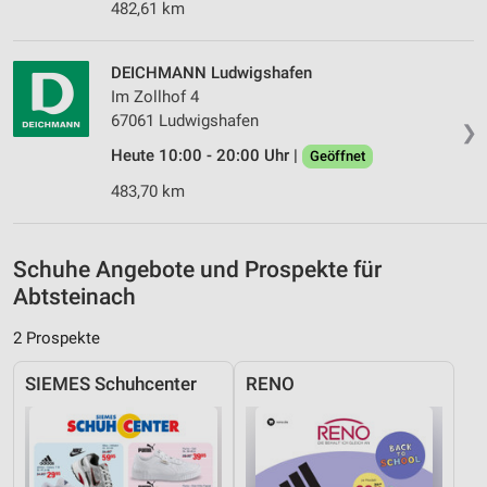
482,61 km
IAB-Besonderheiten:
Verwendung genauer Standortdaten
DEICHMANN Ludwigshafen
Im Zollhof 4
Geräte anhand von aktiv angeforderten
Informationen identifizieren
67061 Ludwigshafen
❯
Heute 10:00 - 20:00 Uhr |
Nicht-IAB-Verarbeitungszwecke:
Geöffnet
Notwendig
483,70 km
Performance
Schuhe Angebote und Prospekte für
Funktional
Abtsteinach
Werbung
2 Prospekte
SIEMES Schuhcenter
RENO