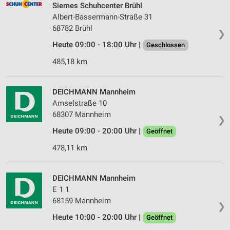
Werbung
Siemes Schuhcenter Brühl
Albert-Bassermann-Straße 31
Verwendung von Profilen zur Auswahl
68782 Brühl
personalisierter Werbung
❯
Heute 09:00 - 18:00 Uhr |
Geschlossen
Erstellung von Profilen zur Personalisierung
485,18 km
von Inhalten
Verwendung von Profilen zur Auswahl
DEICHMANN Mannheim
personalisierter Inhalte
Amselstraße 10
Messung der Werbeleistung
68307 Mannheim
❯
Heute 09:00 - 20:00 Uhr |
Geöffnet
Messung der Performance von Inhalten
478,11 km
Analyse von Zielgruppen durch Statistiken oder
Kombinationen von Daten aus verschiedenen
Quellen
DEICHMANN Mannheim
E 1 1
Entwicklung und Verbesserung der Angebote
68159 Mannheim
❯
Verwendung reduzierter Daten zur Auswahl von
Heute 10:00 - 20:00 Uhr |
Geöffnet
Inhalten