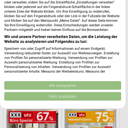
oder verwalten, indem Sie auf die Schaltfläche „Einstellungen verwalten“
klicken oder jederzeit auf die Fingerabdruck-Schaltfläche in der linken
unteren Ecke der Website klicken. Um Ihre Einwilligung zu widerrufen,
klicken Sie auf den Fingerabdruck oder den Link in der Fußzeile der Website
und klicken Sie auf den Menüpunkt „Meine Daten“. Auf dieser Seite können
Sie Ihre Einwilligung widerrufen. Diese Entscheidungen werden unseren
Partnern mitgeteilt und haben keinen Einfluss auf die Browserdaten.
Wir und unsere Partner verarbeiten Daten, um die Leistung der
Website zu analysieren und Folgendes zu tun:
Speichern von oder Zugriff auf Informationen auf einem Endgerät.
Verwendung reduzierter Daten zur Auswahl von Werbeanzeigen. Erstellung
von Profilen für personalisierte Werbung. Verwendung von Profilen zur
Auswahl personalisierter Werbung. Erstellung von Profilen zur
Personalisierung von Inhalten. Verwendung von Profilen zur Auswahl
personalisierter Inhalte. Messung der Werbeleistung. Messung der
Performance von Inhalten. Analyse von Zielgruppen durch Statistiken oder
9,3 km
23 km
Kombinationen von Daten aus verschiedenen Quellen. Entwicklung und
Angebote ab 06.08.
Mega Tage
Verbesserung der Angebote. Verwendung reduzierter Daten zur Auswahl
Alle akzeptieren
von Inhalten.
Gültig bis Mi. 12.08.
Gültig bis Fr. 14.08.
Daten können außerhalb der Europäischen Union weitergegeben und in die
Nein, anpassen
USA gesendet werden.
XXXLutz
XXXLutz
Ihre Einwilligung und die cookie Richtlinie gelten ausschließlich für diese
Website/App.
Partnerliste anzeigen (1 IAB-Anbieter)
Wir nutzen Ihre Daten für folgende Zwecke: