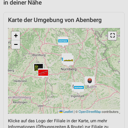
in deiner Nähe
Karte der Umgebung von Abenberg
+
⛶
−
Leaflet
|
©
OpenStreetMap
contributors
Klicke auf das Logo der Filiale in der Karte, um mehr
Informationen (Öffnungszeiten & Route) zur Filiale zu