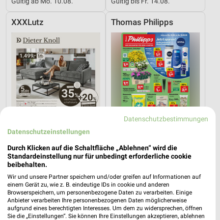
Gültig ab Mo. 10.08.
Gültig bis Fr. 14.08.
XXXLutz
Thomas Philipps
Datenschutzbestimmungen
Datenschutzeinstellungen
Durch Klicken auf die Schaltfläche „Ablehnen“ wird die
Standardeinstellung nur für unbedingt erforderliche cookie
beibehalten.
23 km
1 km
Wir und unsere Partner speichern und/oder greifen auf Informationen auf
Dieter Knoll
Angebote ab 10.08.
einem Gerät zu, wie z. B. eindeutige IDs in cookie und anderen
Gültig bis Fr. 14.08.
Gültig ab Mo. 10.08.
Browserspeichern, um personenbezogene Daten zu verarbeiten. Einige
Anbieter verarbeiten Ihre personenbezogenen Daten möglicherweise
aufgrund eines berechtigten Interesses. Um dem zu widersprechen, öffnen
Kaufland
XXXLutz
Sie die „Einstellungen“. Sie können Ihre Einstellungen akzeptieren, ablehnen