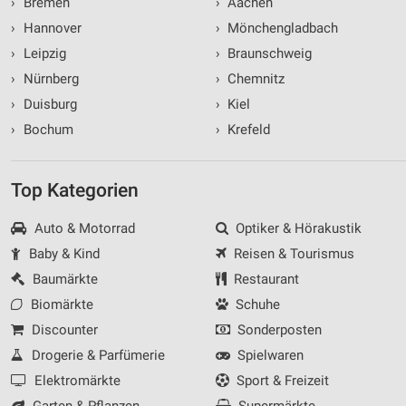
›
Bremen
›
Aachen
›
Hannover
›
Mönchengladbach
›
Leipzig
›
Braunschweig
›
Nürnberg
›
Chemnitz
›
Duisburg
›
Kiel
›
Bochum
›
Krefeld
Top Kategorien
Auto & Motorrad
Optiker & Hörakustik
Baby & Kind
Reisen & Tourismus
Baumärkte
Restaurant
Biomärkte
Schuhe
Discounter
Sonderposten
Drogerie & Parfümerie
Spielwaren
Elektromärkte
Sport & Freizeit
Garten & Pflanzen
Supermärkte