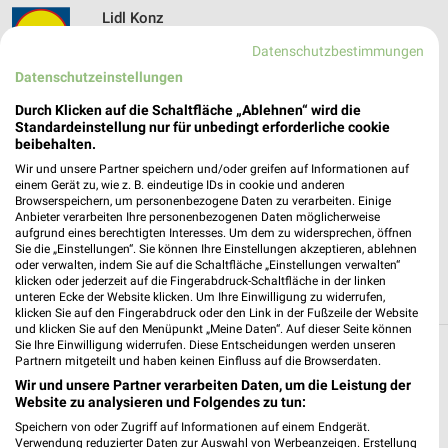
Lidl Konz
Roscheider Str. 1
Datenschutzbestimmungen
54329 Konz
❯
Datenschutzeinstellungen
Heute 07:00 - 21:00 Uhr |
Geschlossen
Durch Klicken auf die Schaltfläche „Ablehnen“ wird die
569,89 km • Angebote: 2 Prospekte
Standardeinstellung nur für unbedingt erforderliche cookie
beibehalten.
Wir und unsere Partner speichern und/oder greifen auf Informationen auf
ALDI SÜD Konz
einem Gerät zu, wie z. B. eindeutige IDs in cookie und anderen
Browserspeichern, um personenbezogene Daten zu verarbeiten. Einige
Konzerbrück 27 B51
Anbieter verarbeiten Ihre personenbezogenen Daten möglicherweise
54329 Konz
aufgrund eines berechtigten Interesses. Um dem zu widersprechen, öffnen
❯
Sie die „Einstellungen“. Sie können Ihre Einstellungen akzeptieren, ablehnen
Heute 08:00 - 20:00 Uhr |
Geschlossen
oder verwalten, indem Sie auf die Schaltfläche „Einstellungen verwalten“
klicken oder jederzeit auf die Fingerabdruck-Schaltfläche in der linken
571,10 km • Angebote: 6 Prospekte
unteren Ecke der Website klicken. Um Ihre Einwilligung zu widerrufen,
klicken Sie auf den Fingerabdruck oder den Link in der Fußzeile der Website
und klicken Sie auf den Menüpunkt „Meine Daten“. Auf dieser Seite können
Sie Ihre Einwilligung widerrufen. Diese Entscheidungen werden unseren
Partnern mitgeteilt und haben keinen Einfluss auf die Browserdaten.
Discounter Angebote und Prospekte für Aach
Wir und unsere Partner verarbeiten Daten, um die Leistung der
Website zu analysieren und Folgendes zu tun:
15 Prospekte
Speichern von oder Zugriff auf Informationen auf einem Endgerät.
Verwendung reduzierter Daten zur Auswahl von Werbeanzeigen. Erstellung
NORMA
Lidl