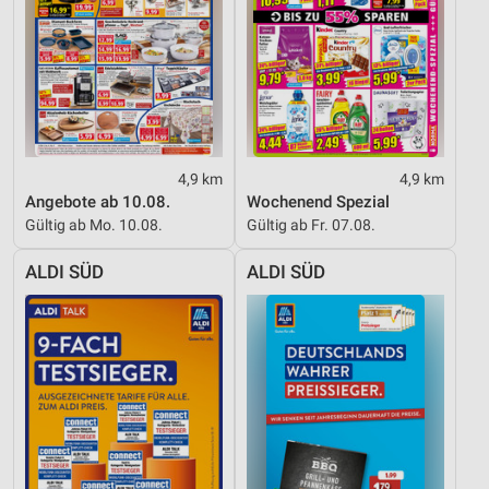
Verwendung genauer Standortdaten
Geräte anhand von aktiv angeforderten
Informationen identifizieren
Nicht-IAB-Verarbeitungszwecke:
Notwendig
4,9 km
4,9 km
Angebote ab 10.08.
Wochenend Spezial
Performance
Gültig ab Mo. 10.08.
Gültig ab Fr. 07.08.
Funktional
ALDI SÜD
ALDI SÜD
Werbung