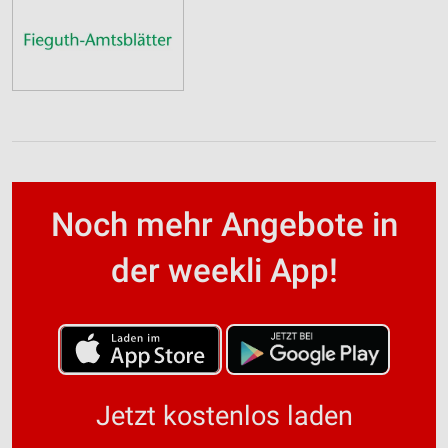
Noch mehr Angebote in
der weekli App!
Jetzt kostenlos laden