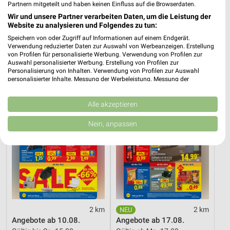
Aktuelle Prospekte für Zweibrücken und
Partnern mitgeteilt und haben keinen Einfluss auf die Browserdaten.
Umgebung
Wir und unsere Partner verarbeiten Daten, um die Leistung der
Website zu analysieren und Folgendes zu tun:
14 Prospekte
Speichern von oder Zugriff auf Informationen auf einem Endgerät.
Verwendung reduzierter Daten zur Auswahl von Werbeanzeigen. Erstellung
von Profilen für personalisierte Werbung. Verwendung von Profilen zur
Lidl
Lidl
Auswahl personalisierter Werbung. Erstellung von Profilen zur
Personalisierung von Inhalten. Verwendung von Profilen zur Auswahl
personalisierter Inhalte. Messung der Werbeleistung. Messung der
Performance von Inhalten. Analyse von Zielgruppen durch Statistiken oder
Kombinationen von Daten aus verschiedenen Quellen. Entwicklung und
Verbesserung der Angebote. Verwendung reduzierter Daten zur Auswahl
Alle akzeptieren
von Inhalten.
Daten können außerhalb der Europäischen Union weitergegeben und in die
Nein, anpassen
USA gesendet werden.
Ihre Einwilligung und die cookie Richtlinie gelten ausschließlich für diese
Website/App.
Partnerliste anzeigen (1 IAB-Anbieter)
Wir nutzen Ihre Daten für folgende Zwecke:
IAB-Verarbeitungszwecke:
Speichern von oder Zugriff auf Informationen
2 km
2 km
auf einem Endgerät
Angebote ab 10.08.
Angebote ab 17.08.