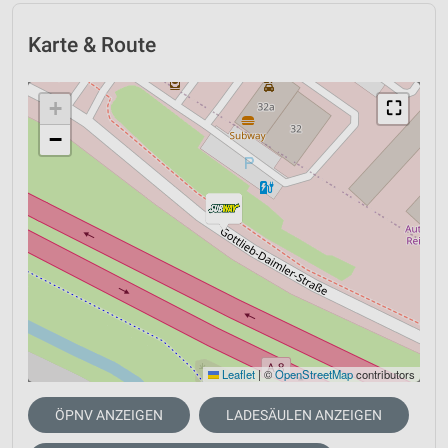
Karte & Route
+
⛶
−
Leaflet
|
©
OpenStreetMap
contributors
ÖPNV ANZEIGEN
LADESÄULEN ANZEIGEN