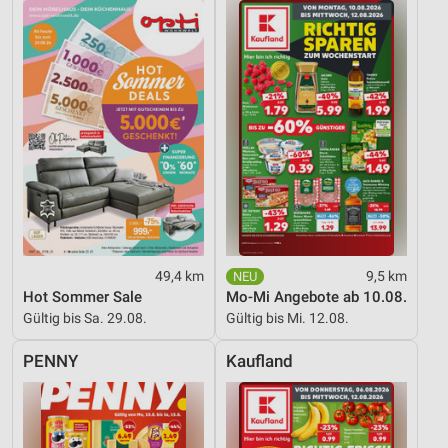
Entwicklung und Verbesserung der Angebote
Verwendung reduzierter Daten zur Auswahl von
Inhalten
IAB-Besonderheiten:
Verwendung genauer Standortdaten
Geräte anhand von aktiv angeforderten
Informationen identifizieren
Nicht-IAB-Verarbeitungszwecke:
Notwendig
49,4 km
9,5 km
Performance
Hot Sommer Sale
Mo-Mi Angebote ab 10.08.
Gültig bis Sa. 29.08.
Gültig bis Mi. 12.08.
Funktional
PENNY
Kaufland
Werbung