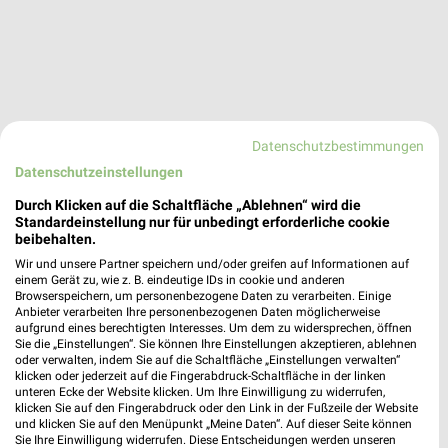
Datenschutzbestimmungen
Datenschutzeinstellungen
Durch Klicken auf die Schaltfläche „Ablehnen“ wird die
Standardeinstellung nur für unbedingt erforderliche cookie
Adresse, Öffnungszeiten und Entfernung für
beibehalten.
die Subway Filiale in Zweibruecken
Wir und unsere Partner speichern und/oder greifen auf Informationen auf
einem Gerät zu, wie z. B. eindeutige IDs in cookie und anderen
Adresse, Öffnungszeiten und Entfernung alles rund um die
Browserspeichern, um personenbezogene Daten zu verarbeiten. Einige
Anbieter verarbeiten Ihre personenbezogenen Daten möglicherweise
Subway Filiale in Zweibruecken. Den schnellsten Weg zu Deiner
aufgrund eines berechtigten Interesses. Um dem zu widersprechen, öffnen
Lieblingsfiliale kannst Du über die Routen-Funktion finden.
Sie die „Einstellungen“. Sie können Ihre Einstellungen akzeptieren, ablehnen
Wenn Du auf der Suche nach aktuellen Schnäppchen von
oder verwalten, indem Sie auf die Schaltfläche „Einstellungen verwalten“
klicken oder jederzeit auf die Fingerabdruck-Schaltfläche in der linken
Subway bist, dann schau doch mal in die aktuellen Prospekte
unteren Ecke der Website klicken. Um Ihre Einwilligung zu widerrufen,
und Angebote. Da ist sicher etwas passendes für Dich dabei.
klicken Sie auf den Fingerabdruck oder den Link in der Fußzeile der Website
und klicken Sie auf den Menüpunkt „Meine Daten“. Auf dieser Seite können
Sie Ihre Einwilligung widerrufen. Diese Entscheidungen werden unseren