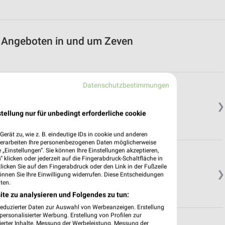
it Angeboten in und um Zeven
Datenschutzbestimmungen
❯
tellung nur für unbedingt erforderliche cookie
erät zu, wie z. B. eindeutige IDs in cookie und anderen
verarbeiten Ihre personenbezogenen Daten möglicherweise
„Einstellungen“. Sie können Ihre Einstellungen akzeptieren,
g (Wümme)
 klicken oder jederzeit auf die Fingerabdruck-Schaltfläche in
klicken Sie auf den Fingerabdruck oder den Link in der Fußzeile
❯
önnen Sie Ihre Einwilligung widerrufen. Diese Entscheidungen
ten.
ite zu analysieren und Folgendes zu tun:
reduzierter Daten zur Auswahl von Werbeanzeigen. Erstellung
ersonalisierter Werbung. Erstellung von Profilen zur
de
ierter Inhalte. Messung der Werbeleistung. Messung der