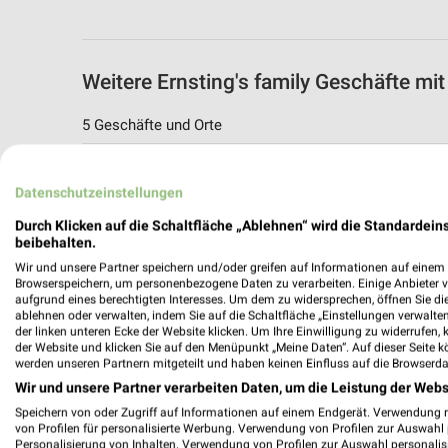
Weitere Ernsting's family Geschäfte m
5 Geschäfte und Orte
Ernsting's family Angebote in Scheeßel
Datenschutzeinstellungen
Scheeßel, Deutschland
Durch Klicken auf die Schaltfläche „Ablehnen“ wird die Standardeins
beibehalten.
272,68 km
Wir und unsere Partner speichern und/oder greifen auf Informationen auf einem G
Browserspeichern, um personenbezogene Daten zu verarbeiten. Einige Anbieter 
aufgrund eines berechtigten Interesses. Um dem zu widersprechen, öffnen Sie die 
Ernsting's family Angebote in Rotenbur
ablehnen oder verwalten, indem Sie auf die Schaltfläche „Einstellungen verwalten“
Rotenburg (Wümme), Deutschland
der linken unteren Ecke der Website klicken. Um Ihre Einwilligung zu widerrufen, 
der Website und klicken Sie auf den Menüpunkt „Meine Daten“. Auf dieser Seite k
werden unseren Partnern mitgeteilt und haben keinen Einfluss auf die Browserda
276,74 km
Wir und unsere Partner verarbeiten Daten, um die Leistung der Webs
Speichern von oder Zugriff auf Informationen auf einem Endgerät. Verwendung 
von Profilen für personalisierte Werbung. Verwendung von Profilen zur Auswahl p
Ernsting's family Angebote in Bremervör
Personalisierung von Inhalten. Verwendung von Profilen zur Auswahl personalis