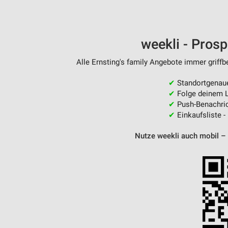
weekli - Pros
Alle Ernsting's family Angebote immer griffb
✔
Standortgenau
✔
Folge deinem L
✔
Push-Benachric
✔
Einkaufsliste -
Nutze weekli auch mobil –