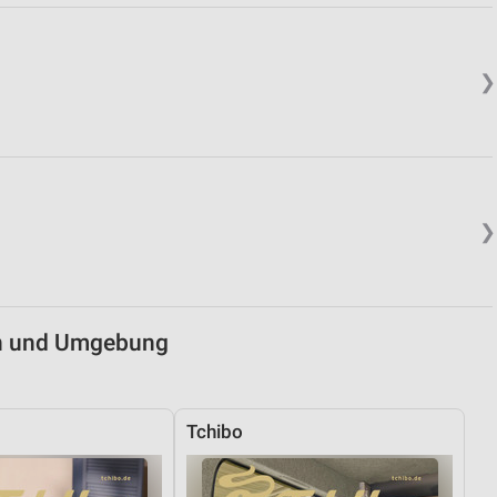
von Daten aus verschiedenen
❯
❯
ren
en und Umgebung
Tchibo