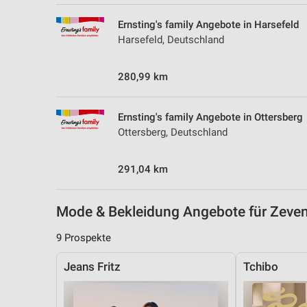
Messung der Performance von Inhalten
Ernsting's family Angebote in Harsefeld
Analyse von Zielgruppen durch Statistiken oder Kombinationen 
Harsefeld, Deutschland
Quellen
280,99 km
Entwicklung und Verbesserung der Angebote
Verwendung reduzierter Daten zur Auswahl von Inhalten
Ernsting's family Angebote in Ottersberg
IAB-Besonderheiten:
Ottersberg, Deutschland
Verwendung genauer Standortdaten
291,04 km
Geräte anhand von aktiv angeforderten Informationen identifizie
Nicht-IAB-Verarbeitungszwecke:
Mode & Bekleidung Angebote für Zev
Notwendig
9 Prospekte
Performance
Jeans Fritz
Tchibo
Funktional
Werbung