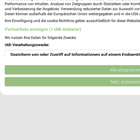
Performance von Inhalten. Analyse von Zielgruppen durch Statistiken oder Kom
Bremervörde, Deutschland
und Verbesserung der Angebote. Verwendung reduzierter Daten zur Auswahl von
Daten können außerhalb der Europäischen Union weitergegeben und in die USA 
Ihre Einwilligung und die cookie Richtlinie gelten ausschließlich für diese Websit
304,56 km
Partnerliste anzeigen (1 IAB-Anbieter)
Wir nutzen Ihre Daten für folgende Zwecke:
IAB-Verarbeitungszwecke:
Speichern von oder Zugriff auf Informationen auf einem Endgerät
Verwendung reduzierter Daten zur Auswahl von Werbeanzeigen
Alle akzeptiere
Erstellung von Profilen für personalisierte Werbung
Nein, anpassen
Verwendung von Profilen zur Auswahl personalisierter Werbung
Erstellung von Profilen zur Personalisierung von Inhalten
Verwendung von Profilen zur Auswahl personalisierter Inhalte
Messung der Werbeleistung