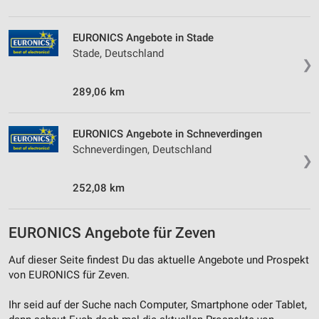
personalisierter Inhalte
Messung der Werbeleistung
EURONICS Angebote in Stade
Stade, Deutschland
❯
Messung der Performance von Inhalten
289,06 km
Analyse von Zielgruppen durch Statistiken oder
Kombinationen von Daten aus verschiedenen
Quellen
EURONICS Angebote in Schneverdingen
Entwicklung und Verbesserung der Angebote
Schneverdingen, Deutschland
❯
Verwendung reduzierter Daten zur Auswahl von
252,08 km
Inhalten
IAB-Besonderheiten:
EURONICS Angebote für Zeven
Verwendung genauer Standortdaten
Auf dieser Seite findest Du das aktuelle Angebote und Prospekt
Geräte anhand von aktiv angeforderten
von EURONICS für Zeven.
Informationen identifizieren
Nicht-IAB-Verarbeitungszwecke:
Ihr seid auf der Suche nach Computer, Smartphone oder Tablet,