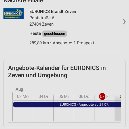
Nächste Filiale
EURONICS Brandt Zeven
Poststraße 6
❯
27404 Zeven
Heute
geschlossen
289,89 km • Angebote: 1 Prospekt
Angebote-Kalender für EURONICS in
Zeven und Umgebung
Aug.
03
Mo
04
Di
05
Mi
06
Do
07
Fr
08
S
EURONICS - Angebote ab 29.07.