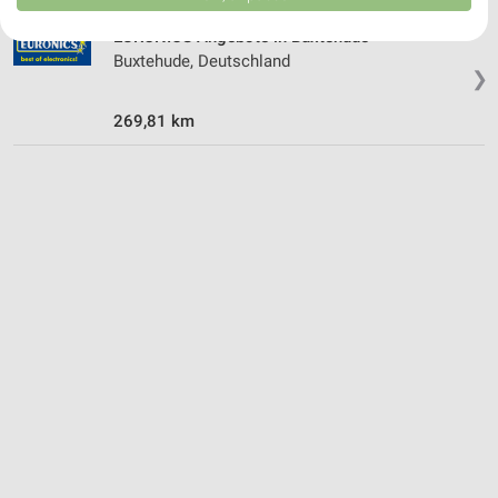
USA gesendet werden.
Ihre Einwilligung und die cookie Richtlinie gelten ausschließlich für diese
EURONICS Angebote in Buxtehude
Website/App.
Buxtehude, Deutschland
Partnerliste anzeigen (1 IAB-Anbieter)
❯
Wir nutzen Ihre Daten für folgende Zwecke:
269,81 km
IAB-Verarbeitungszwecke:
Speichern von oder Zugriff auf Informationen
auf einem Endgerät
Verwendung reduzierter Daten zur Auswahl von
Werbeanzeigen
Erstellung von Profilen für personalisierte
Werbung
Verwendung von Profilen zur Auswahl
personalisierter Werbung
Erstellung von Profilen zur Personalisierung
von Inhalten
Verwendung von Profilen zur Auswahl