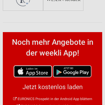
Noch mehr Angebote in
der weekli App!
Jetzt kostenlos laden
EURONICS Prospekt in der Android App blättern