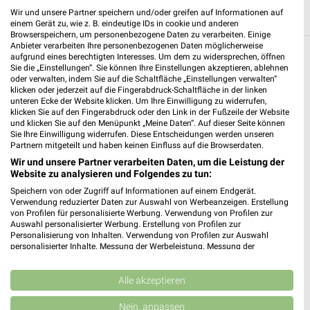
Wir und unsere Partner speichern und/oder greifen auf Informationen auf
einem Gerät zu, wie z. B. eindeutige IDs in cookie und anderen
Browserspeichern, um personenbezogene Daten zu verarbeiten. Einige
Anbieter verarbeiten Ihre personenbezogenen Daten möglicherweise
aufgrund eines berechtigten Interesses. Um dem zu widersprechen, öffnen
Weitere EURONICS Geschäfte mit
Sie die „Einstellungen“. Sie können Ihre Einstellungen akzeptieren, ablehnen
oder verwalten, indem Sie auf die Schaltfläche „Einstellungen verwalten“
Angeboten in und um Zeven
klicken oder jederzeit auf die Fingerabdruck-Schaltfläche in der linken
unteren Ecke der Website klicken. Um Ihre Einwilligung zu widerrufen,
5 Geschäfte und Orte
klicken Sie auf den Fingerabdruck oder den Link in der Fußzeile der Website
und klicken Sie auf den Menüpunkt „Meine Daten“. Auf dieser Seite können
Sie Ihre Einwilligung widerrufen. Diese Entscheidungen werden unseren
EURONICS Angebote in Grasberg
Partnern mitgeteilt und haben keinen Einfluss auf die Browserdaten.
Grasberg, Deutschland
Wir und unsere Partner verarbeiten Daten, um die Leistung der
❯
Website zu analysieren und Folgendes zu tun:
Speichern von oder Zugriff auf Informationen auf einem Endgerät.
305,85 km
Verwendung reduzierter Daten zur Auswahl von Werbeanzeigen. Erstellung
von Profilen für personalisierte Werbung. Verwendung von Profilen zur
Auswahl personalisierter Werbung. Erstellung von Profilen zur
Personalisierung von Inhalten. Verwendung von Profilen zur Auswahl
EURONICS Angebote in Tostedt
personalisierter Inhalte. Messung der Werbeleistung. Messung der
Tostedt, Deutschland
Performance von Inhalten. Analyse von Zielgruppen durch Statistiken oder
❯
Kombinationen von Daten aus verschiedenen Quellen. Entwicklung und
Verbesserung der Angebote. Verwendung reduzierter Daten zur Auswahl
Alle akzeptieren
von Inhalten.
261,95 km
Daten können außerhalb der Europäischen Union weitergegeben und in die
Nein, anpassen