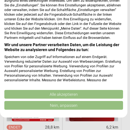
aufgrund eines berechtigten Interesses. Um dem zu widersprechen, öffnen
Sie die „Einstellungen“. Sie können Ihre Einstellungen akzeptieren, ablehnen
oder verwalten, indem Sie auf die Schaltfläche „Einstellungen verwalten“
klicken oder jederzeit auf die Fingerabdruck-Schaltfläche in der linken
1,5 km
1,5 km
unteren Ecke der Website klicken. Um Ihre Einwilligung zu widerrufen,
Angebote ab 03.08.
Angebote ab 10.08.
klicken Sie auf den Fingerabdruck oder den Link in der Fußzeile der Website
Noch morgen gültig
Gültig ab Mo. 10.08.
und klicken Sie auf den Menüpunkt „Meine Daten“. Auf dieser Seite können
Sie Ihre Einwilligung widerrufen. Diese Entscheidungen werden unseren
Partnern mitgeteilt und haben keinen Einfluss auf die Browserdaten.
toom Baumarkt
Kaufland
Wir und unsere Partner verarbeiten Daten, um die Leistung der
Website zu analysieren und Folgendes zu tun:
Speichern von oder Zugriff auf Informationen auf einem Endgerät.
Verwendung reduzierter Daten zur Auswahl von Werbeanzeigen. Erstellung
von Profilen für personalisierte Werbung. Verwendung von Profilen zur
Auswahl personalisierter Werbung. Erstellung von Profilen zur
Personalisierung von Inhalten. Verwendung von Profilen zur Auswahl
personalisierter Inhalte. Messung der Werbeleistung. Messung der
Performance von Inhalten. Analyse von Zielgruppen durch Statistiken oder
Kombinationen von Daten aus verschiedenen Quellen. Entwicklung und
Verbesserung der Angebote. Verwendung reduzierter Daten zur Auswahl
Alle akzeptieren
von Inhalten.
Daten können außerhalb der Europäischen Union weitergegeben und in die
Nein, anpassen
USA gesendet werden.
Ihre Einwilligung und die cookie Richtlinie gelten ausschließlich für diese
Website/App.
Partnerliste anzeigen (1 IAB-Anbieter)
28,8 km
6,2 km