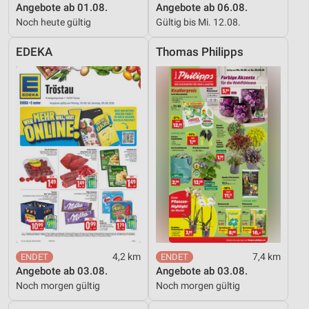
Angebote ab 01.08.
Angebote ab 06.08.
Wir nutzen Ihre Daten für folgende Zwecke:
Noch heute gültig
Gültig bis Mi. 12.08.
IAB-Verarbeitungszwecke:
Speichern von oder Zugriff auf Informationen
EDEKA
Thomas Philipps
auf einem Endgerät
Verwendung reduzierter Daten zur Auswahl von
Werbeanzeigen
Erstellung von Profilen für personalisierte
Werbung
Verwendung von Profilen zur Auswahl
personalisierter Werbung
Erstellung von Profilen zur Personalisierung
von Inhalten
Verwendung von Profilen zur Auswahl
4,2 km
7,4 km
personalisierter Inhalte
Angebote ab 03.08.
Angebote ab 03.08.
Noch morgen gültig
Noch morgen gültig
Messung der Werbeleistung