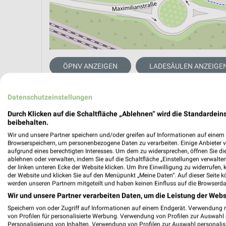
ÖPNV ANZEIGEN
LADESÄULEN ANZEIGE
Datenschutzeinstellungen
Aktuelle Angebote in dieser Filiale
Durch Klicken auf die Schaltfläche „Ablehnen“ wird die Standardeins
Anzahl Prospekte: 2
beibehalten.
Letztes Prospektupdate: vor 15 Stunden
Wir und unsere Partner speichern und/oder greifen auf Informationen auf einem G
Browserspeichern, um personenbezogene Daten zu verarbeiten. Einige Anbieter 
aufgrund eines berechtigten Interesses. Um dem zu widersprechen, öffnen Sie die 
Lidl Pr
ablehnen oder verwalten, indem Sie auf die Schaltfläche „Einstellungen verwalten“
der linken unteren Ecke der Website klicken. Um Ihre Einwilligung zu widerrufen, 
Gültig von
der Website und klicken Sie auf den Menüpunkt „Meine Daten“. Auf dieser Seite k
werden unseren Partnern mitgeteilt und haben keinen Einfluss auf die Browserda
📅
Kalende
Wir und unsere Partner verarbeiten Daten, um die Leistung der Webs
Speichern von oder Zugriff auf Informationen auf einem Endgerät. Verwendung 
von Profilen für personalisierte Werbung. Verwendung von Profilen zur Auswahl p
Personalisierung von Inhalten. Verwendung von Profilen zur Auswahl personalis