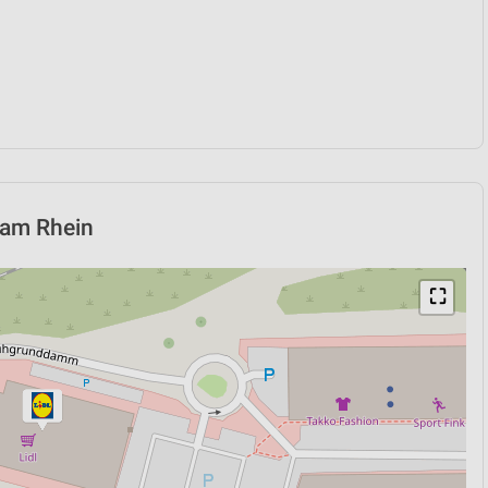
h am Rhein
⛶