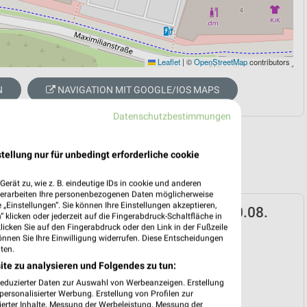
Leaflet
|
©
OpenStreetMap
contributors
N
NAVIGATION MIT GOOGLE/IOS MAPS
Datenschutzbestimmungen
tellung nur für unbedingt erforderliche cookie
erät zu, wie z. B. eindeutige IDs in cookie und anderen
verarbeiten Ihre personenbezogenen Daten möglicherweise
„Einstellungen“. Sie können Ihre Einstellungen akzeptieren,
ospekt für Wörth (Rhein) ab Mo. den 10.08.
 klicken oder jederzeit auf die Fingerabdruck-Schaltfläche in
klicken Sie auf den Fingerabdruck oder den Link in der Fußzeile
 10. Aug. bis 15. Aug.
önnen Sie Ihre Einwilligung widerrufen. Diese Entscheidungen
ten.
reintrag erstellen
ite zu analysieren und Folgendes zu tun:
reduzierter Daten zur Auswahl von Werbeanzeigen. Erstellung
ersonalisierter Werbung. Erstellung von Profilen zur
ierter Inhalte. Messung der Werbeleistung. Messung der