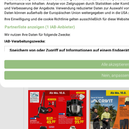
PROSP
Performance von Inhalten. Analyse von Zielgruppen durch Statistiken oder Kom
❯
und Verbesserung der Angebote. Verwendung reduzierter Daten zur Auswahl von
Daten können außerhalb der Europäischen Union weitergegeben und in die USA 
Ihre Einwilligung und die cookie Richtlinie gelten ausschließlich für diese Websit
Partnerliste anzeigen (1 IAB-Anbieter)
Wir nutzen Ihre Daten für folgende Zwecke:
IAB-Verarbeitungszwecke:
Speichern von oder Zugriff auf Informationen auf einem Endgerät
Verwendung reduzierter Daten zur Auswahl von Werbeanzeigen
Alle akzeptiere
Erstellung von Profilen für personalisierte Werbung
Nein, anpassen
 SPAREN
MODETRENDS
WHISKEY & WHISKY
KINDERMODE & SPIELZE
Verwendung von Profilen zur Auswahl personalisierter Werbung
Erstellung von Profilen zur Personalisierung von Inhalten
Verwendung von Profilen zur Auswahl personalisierter Inhalte
Messung der Werbeleistung