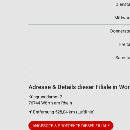
Dienst
Mittwo
Donnerst
Freit
Samst
Adresse & Details
dieser Filiale in Wö
Kühgrunddamm 2
76744 Wörth am Rhein
Entfernung 528,04 km (Luftlinie)
ANGEBOTE & PROSPEKTE DIESER FILIALE