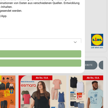
EKT BLÄTTERN
binationen von Daten aus verschiedenen Quellen. Entwicklung
 Inhalten.
gesendet werden.
e/App.
n
UG
HANDY & SMARTPHONE
KAFFEE
VEGANE ANGEBOTE
SOM