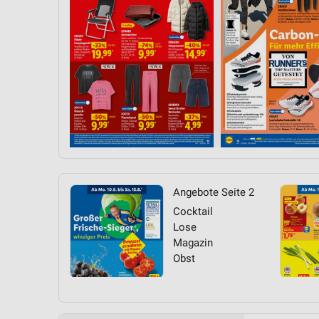
Messung der Performance von Inhalten
Analyse von Zielgruppen durch Statistiken oder Kombinationen 
Quellen
Entwicklung und Verbesserung der Angebote
Verwendung reduzierter Daten zur Auswahl von Inhalten
IAB-Besonderheiten:
Verwendung genauer Standortdaten
Geräte anhand von aktiv angeforderten Informationen identifizie
Angebote Seite 2
Nicht-IAB-Verarbeitungszwecke:
Cocktail
Lose
Notwendig
Magazin
Obst
Performance
Funktional
Werbung