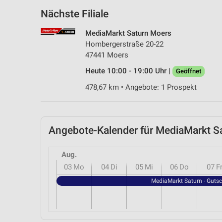
Nächste Filiale
MediaMarkt Saturn Moers
Hombergerstraße 20-22
47441 Moers
Heute 10:00 - 19:00 Uhr |
Geöffnet
478,67 km • Angebote: 1 Prospekt
Angebote-Kalender für MediaMarkt S
Aug.
03
Mo
04
Di
05
Mi
06
Do
07
F
MediaMarkt Saturn - Gutsc