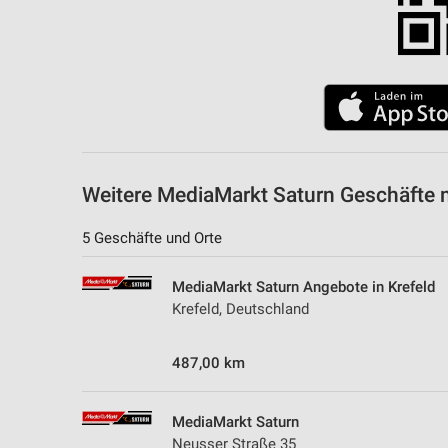
Messung der Performance von Inhalten
Analyse von Zielgruppen durch Statistiken oder Kombinationen 
Quellen
Entwicklung und Verbesserung der Angebote
Verwendung reduzierter Daten zur Auswahl von Inhalten
IAB-Besonderheiten:
Weitere MediaMarkt Saturn Geschäfte 
Verwendung genauer Standortdaten
5 Geschäfte und Orte
Geräte anhand von aktiv angeforderten Informationen identifizie
MediaMarkt Saturn Angebote in Krefeld
Nicht-IAB-Verarbeitungszwecke:
Krefeld, Deutschland
Notwendig
487,00 km
Performance
Funktional
MediaMarkt Saturn
Neusser Straße 35
Werbung