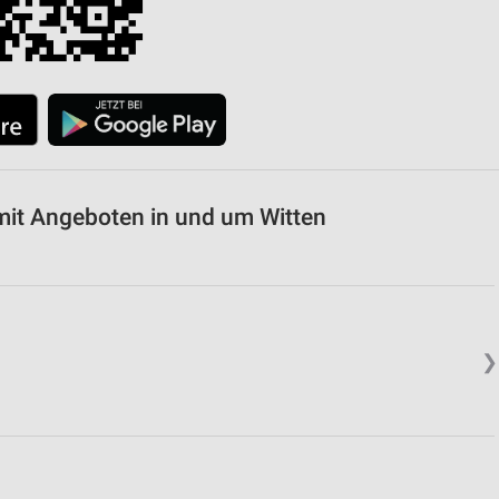
von Daten aus verschiedenen
mit Angeboten in und um Witten
ren
❯