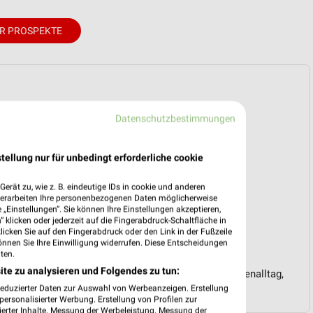
R PROSPEKTE
Datenschutzbestimmungen
tellung nur für unbedingt erforderliche cookie
erät zu, wie z. B. eindeutige IDs in cookie und anderen
verarbeiten Ihre personenbezogenen Daten möglicherweise
„Einstellungen“. Sie können Ihre Einstellungen akzeptieren,
 klicken oder jederzeit auf die Fingerabdruck-Schaltfläche in
klicken Sie auf den Fingerabdruck oder den Link in der Fußzeile
önnen Sie Ihre Einwilligung widerrufen. Diese Entscheidungen
ten.
ite zu analysieren und Folgendes zu tun:
aMarkt Saturn auch clevere Spartipps für den Familienalltag,
Budget nachhaltig zu entlasten.
reduzierter Daten zur Auswahl von Werbeanzeigen. Erstellung
ersonalisierter Werbung. Erstellung von Profilen zur
ierter Inhalte. Messung der Werbeleistung. Messung der