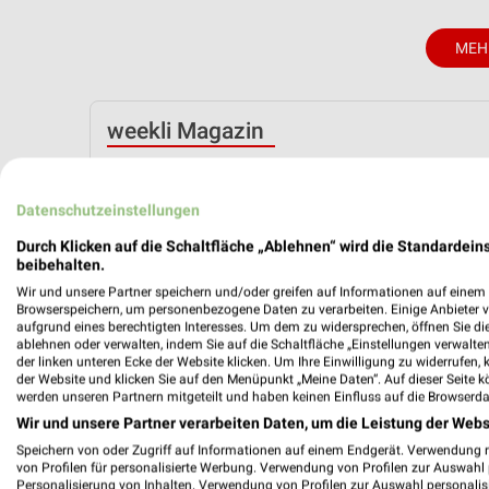
MEH
weekli Magazin
Datenschutzeinstellungen
Durch Klicken auf die Schaltfläche „Ablehnen“ wird die Standardeins
beibehalten.
Wir und unsere Partner speichern und/oder greifen auf Informationen auf einem G
Browserspeichern, um personenbezogene Daten zu verarbeiten. Einige Anbieter 
aufgrund eines berechtigten Interesses. Um dem zu widersprechen, öffnen Sie die 
ablehnen oder verwalten, indem Sie auf die Schaltfläche „Einstellungen verwalten“
Frühlingsdeals mit MediaMarkt Saturn
der linken unteren Ecke der Website klicken. Um Ihre Einwilligung zu widerrufen, 
13.03.2026
der Website und klicken Sie auf den Menüpunkt „Meine Daten“. Auf dieser Seite k
werden unseren Partnern mitgeteilt und haben keinen Einfluss auf die Browserda
Wir und unsere Partner verarbeiten Daten, um die Leistung der Webs
Im
weekli Magazin
erwarten dich neben Infos zu Medi
Ideen zur Haushaltsplanung und einfache Wege, dein 
Speichern von oder Zugriff auf Informationen auf einem Endgerät. Verwendung 
von Profilen für personalisierte Werbung. Verwendung von Profilen zur Auswahl p
Personalisierung von Inhalten. Verwendung von Profilen zur Auswahl personalis