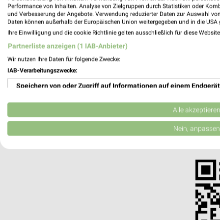
Performance von Inhalten. Analyse von Zielgruppen durch Statistiken oder Kom
und Verbesserung der Angebote. Verwendung reduzierter Daten zur Auswahl von
Daten können außerhalb der Europäischen Union weitergegeben und in die USA 
Ihre Einwilligung und die cookie Richtlinie gelten ausschließlich für diese Websit
Partnerliste anzeigen (1 IAB-Anbieter)
weekli - Pros
Wir nutzen Ihre Daten für folgende Zwecke:
Alle MediaMarkt Saturn Angebote immer griffb
IAB-Verarbeitungszwecke:
Speichern von oder Zugriff auf Informationen auf einem Endgerät
✔
Standortgenau
✔
Folge deinem L
Verwendung reduzierter Daten zur Auswahl von Werbeanzeigen
✔
Push-Benachric
Alle akzeptiere
✔
Einkaufsliste -
Erstellung von Profilen für personalisierte Werbung
Nein, anpassen
Nutze weekli auch mobil –
Verwendung von Profilen zur Auswahl personalisierter Werbung
Erstellung von Profilen zur Personalisierung von Inhalten
Verwendung von Profilen zur Auswahl personalisierter Inhalte
Messung der Werbeleistung