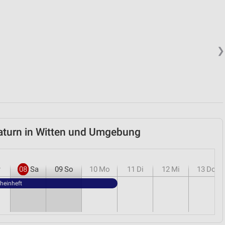
❯
aturn in Witten und Umgebung
r
08
Sa
09
So
10
Mo
11
Di
12
Mi
13
Do
heinheft