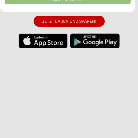
USA gesendet werden.
✔
Einkaufsliste - Einkauf stressfrei planen
Ihre Einwilligung und die cookie Richtlinie gelten ausschließlich für diese
Website/App.
JETZT LADEN UND SPAREN!
Partnerliste anzeigen (1 IAB-Anbieter)
Wir nutzen Ihre Daten für folgende Zwecke:
IAB-Verarbeitungszwecke:
Speichern von oder Zugriff auf Informationen
auf einem Endgerät
Verwendung reduzierter Daten zur Auswahl von
Werbeanzeigen
Erstellung von Profilen für personalisierte
Werbung
Verwendung von Profilen zur Auswahl
personalisierter Werbung
Erstellung von Profilen zur Personalisierung
von Inhalten
Verwendung von Profilen zur Auswahl