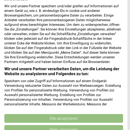
Wir und unsere Partner speichern und/oder greifen auf Informationen auf
einem Gerät zu, wie z. B. eindeutige IDs in cookie und anderen
Browserspeichern, um personenbezogene Daten zu verarbeiten. Einige
Anbieter verarbeiten Ihre personenbezogenen Daten möglicherweise
Jetzt alle "Blumen" Themen entdecken!
aufgrund eines berechtigten Interesses. Um dem zu widersprechen, öffnen
Sie die „Einstellungen“. Sie können Ihre Einstellungen akzeptieren, ablehnen
oder verwalten, indem Sie auf die Schaltfläche „Einstellungen verwalten“
klicken oder jederzeit auf die Fingerabdruck-Schaltfläche in der linken
unteren Ecke der Website klicken. Um Ihre Einwilligung zu widerrufen,
klicken Sie auf den Fingerabdruck oder den Link in der Fußzeile der Website
MEHR PROSPEKTE
und klicken Sie auf den Menüpunkt „Meine Daten“. Auf dieser Seite können
Sie Ihre Einwilligung widerrufen. Diese Entscheidungen werden unseren
Partnern mitgeteilt und haben keinen Einfluss auf die Browserdaten.
Wir und unsere Partner verarbeiten Daten, um die Leistung der
Website zu analysieren und Folgendes zu tun:
Speichern von oder Zugriff auf Informationen auf einem Endgerät.
Verwendung reduzierter Daten zur Auswahl von Werbeanzeigen. Erstellung
weekli - Prospekte & Angebote App
von Profilen für personalisierte Werbung. Verwendung von Profilen zur
Auswahl personalisierter Werbung. Erstellung von Profilen zur
Alle toom Baumarkt Angebote immer griffbereit – mit der
Personalisierung von Inhalten. Verwendung von Profilen zur Auswahl
personalisierter Inhalte. Messung der Werbeleistung. Messung der
kostenlosen weekli App für iOS & Android.
Performance von Inhalten. Analyse von Zielgruppen durch Statistiken oder
Kombinationen von Daten aus verschiedenen Quellen. Entwicklung und
✔
Standortgenaue Angebote
Verbesserung der Angebote. Verwendung reduzierter Daten zur Auswahl
Alle akzeptieren
von Inhalten.
✔
Folge deinem Lieblingshändler
Daten können außerhalb der Europäischen Union weitergegeben und in die
Nein, anpassen
✔
Push-Benachrichtigungen bei neuen Prospekten