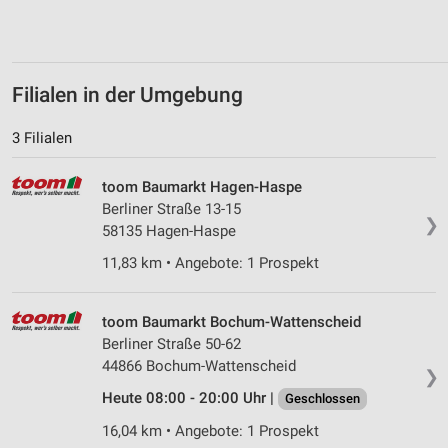
personalisierter Inhalte
Messung der Werbeleistung
Filialen in der Umgebung
Messung der Performance von Inhalten
Analyse von Zielgruppen durch Statistiken oder
3 Filialen
Kombinationen von Daten aus verschiedenen
Quellen
toom Baumarkt Hagen-Haspe
Berliner Straße 13-15
Entwicklung und Verbesserung der Angebote
❯
58135 Hagen-Haspe
Verwendung reduzierter Daten zur Auswahl von
11,83 km • Angebote: 1 Prospekt
Inhalten
IAB-Besonderheiten:
toom Baumarkt Bochum-Wattenscheid
Verwendung genauer Standortdaten
Berliner Straße 50-62
44866 Bochum-Wattenscheid
Geräte anhand von aktiv angeforderten
❯
Informationen identifizieren
Heute 08:00 - 20:00 Uhr |
Geschlossen
Nicht-IAB-Verarbeitungszwecke:
16,04 km • Angebote: 1 Prospekt