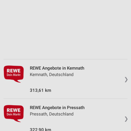
Verwendung reduzierter Daten zur Auswahl von
Inhalten
IAB-Besonderheiten:
Verwendung genauer Standortdaten
Geräte anhand von aktiv angeforderten
Informationen identifizieren
Nicht-IAB-Verarbeitungszwecke:
Notwendig
REWE Angebote in Kemnath
Kemnath, Deutschland
Performance
❯
Funktional
313,61 km
Werbung
REWE Angebote in Pressath
Pressath, Deutschland
❯
322,90 km