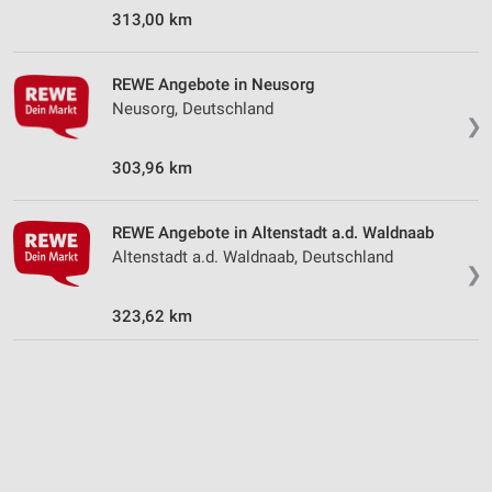
313,00 km
Erstellung von Profilen für personalisierte
Werbung
REWE Angebote in Neusorg
Verwendung von Profilen zur Auswahl
Neusorg, Deutschland
❯
personalisierter Werbung
303,96 km
Erstellung von Profilen zur Personalisierung
von Inhalten
REWE Angebote in Altenstadt a.d. Waldnaab
Verwendung von Profilen zur Auswahl
personalisierter Inhalte
Altenstadt a.d. Waldnaab, Deutschland
❯
Messung der Werbeleistung
323,62 km
Messung der Performance von Inhalten
Analyse von Zielgruppen durch Statistiken oder
Kombinationen von Daten aus verschiedenen
Quellen
Entwicklung und Verbesserung der Angebote