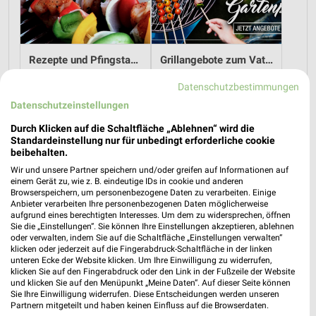
Rezepte und Pfingstangebote bei REWE!
Grillangebote zum Vatertag bei REWE!
21.05.2026
12.05.2026
Datenschutzbestimmungen
Datenschutzeinstellungen
Im
weekli Magazin
erwarten dich neben Infos zu REWE
auch clevere Spartipps für den Familienalltag, Ideen zur
Durch Klicken auf die Schaltfläche „Ablehnen“ wird die
Standardeinstellung nur für unbedingt erforderliche cookie
Haushaltsplanung und einfache Wege, dein Budget
beibehalten.
nachhaltig zu entlasten.
Wir und unsere Partner speichern und/oder greifen auf Informationen auf
einem Gerät zu, wie z. B. eindeutige IDs in cookie und anderen
Browserspeichern, um personenbezogene Daten zu verarbeiten. Einige
Anbieter verarbeiten Ihre personenbezogenen Daten möglicherweise
aufgrund eines berechtigten Interesses. Um dem zu widersprechen, öffnen
Sie die „Einstellungen“. Sie können Ihre Einstellungen akzeptieren, ablehnen
oder verwalten, indem Sie auf die Schaltfläche „Einstellungen verwalten“
klicken oder jederzeit auf die Fingerabdruck-Schaltfläche in der linken
weekli - Prospekte & Angebote App
unteren Ecke der Website klicken. Um Ihre Einwilligung zu widerrufen,
klicken Sie auf den Fingerabdruck oder den Link in der Fußzeile der Website
Alle REWE Angebote immer griffbereit – mit der kostenlosen
und klicken Sie auf den Menüpunkt „Meine Daten“. Auf dieser Seite können
weekli App für iOS & Android.
Sie Ihre Einwilligung widerrufen. Diese Entscheidungen werden unseren
Partnern mitgeteilt und haben keinen Einfluss auf die Browserdaten.