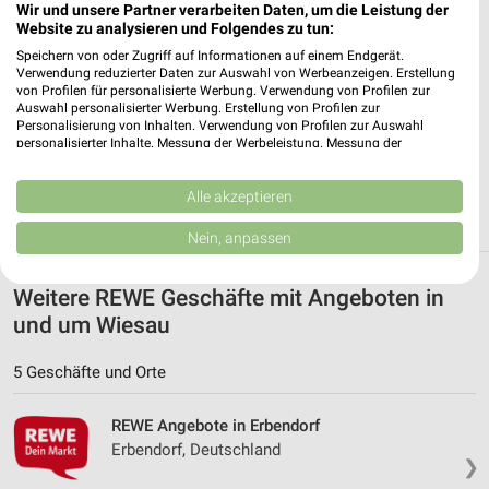
Wir und unsere Partner verarbeiten Daten, um die Leistung der
✔
Standortgenaue Angebote
Website zu analysieren und Folgendes zu tun:
✔
Folge deinem Lieblingshändler
Speichern von oder Zugriff auf Informationen auf einem Endgerät.
✔
Push-Benachrichtigungen bei neuen Prospekten
Verwendung reduzierter Daten zur Auswahl von Werbeanzeigen. Erstellung
✔
Einkaufsliste - Einkauf stressfrei planen
von Profilen für personalisierte Werbung. Verwendung von Profilen zur
Auswahl personalisierter Werbung. Erstellung von Profilen zur
Personalisierung von Inhalten. Verwendung von Profilen zur Auswahl
JETZT LADEN UND SPAREN!
personalisierter Inhalte. Messung der Werbeleistung. Messung der
Performance von Inhalten. Analyse von Zielgruppen durch Statistiken oder
Kombinationen von Daten aus verschiedenen Quellen. Entwicklung und
Verbesserung der Angebote. Verwendung reduzierter Daten zur Auswahl
Alle akzeptieren
von Inhalten.
Daten können außerhalb der Europäischen Union weitergegeben und in die
Nein, anpassen
USA gesendet werden.
Ihre Einwilligung und die cookie Richtlinie gelten ausschließlich für diese
Website/App.
Weitere REWE Geschäfte mit Angeboten in
Partnerliste anzeigen (1 IAB-Anbieter)
und um Wiesau
Wir nutzen Ihre Daten für folgende Zwecke:
5 Geschäfte und Orte
IAB-Verarbeitungszwecke:
Speichern von oder Zugriff auf Informationen
auf einem Endgerät
REWE Angebote in Erbendorf
Erbendorf, Deutschland
❯
Verwendung reduzierter Daten zur Auswahl von
Werbeanzeigen