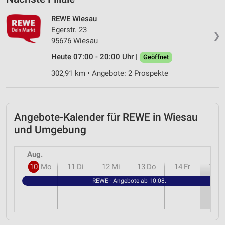
REWE Wiesau
Egerstr. 23
❯
95676 Wiesau
Heute 07:00 - 20:00 Uhr |
Geöffnet
302,91 km • Angebote: 2 Prospekte
Angebote-Kalender für REWE in Wiesau
und Umgebung
Aug.
10
Mo
11
Di
12
Mi
13
Do
14
Fr
15
S
REWE - Angebote ab 10.08.