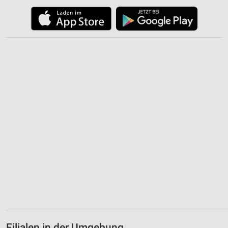
Geräte anhand von aktiv angeforderten
Informationen identifizieren
Nicht-IAB-Verarbeitungszwecke:
Notwendig
Performance
Funktional
Werbung
Filialen in der Umgebung