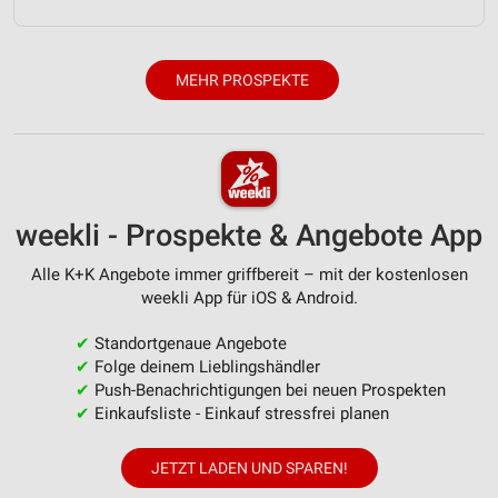
Erstellung von Profilen zur Personalisierung
von Inhalten
MEHR PROSPEKTE
Verwendung von Profilen zur Auswahl
personalisierter Inhalte
Messung der Werbeleistung
Messung der Performance von Inhalten
weekli - Prospekte & Angebote App
Analyse von Zielgruppen durch Statistiken oder
Kombinationen von Daten aus verschiedenen
Alle K+K Angebote immer griffbereit – mit der kostenlosen
Quellen
weekli App für iOS & Android.
Entwicklung und Verbesserung der Angebote
✔
Standortgenaue Angebote
✔
Folge deinem Lieblingshändler
Verwendung reduzierter Daten zur Auswahl von
✔
Push-Benachrichtigungen bei neuen Prospekten
Inhalten
✔
Einkaufsliste - Einkauf stressfrei planen
IAB-Besonderheiten:
Verwendung genauer Standortdaten
JETZT LADEN UND SPAREN!