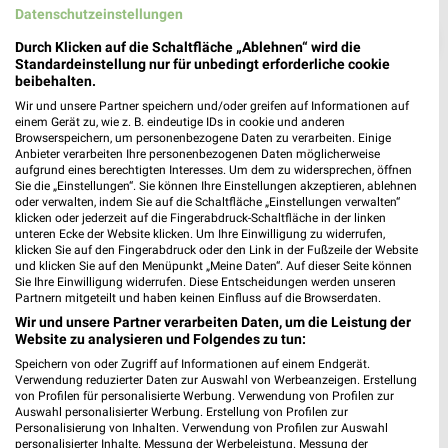
Datenschutzeinstellungen
❯
Durch Klicken auf die Schaltfläche „Ablehnen“ wird die
Standardeinstellung nur für unbedingt erforderliche cookie
beibehalten.
Wir und unsere Partner speichern und/oder greifen auf Informationen auf
einem Gerät zu, wie z. B. eindeutige IDs in cookie und anderen
Browserspeichern, um personenbezogene Daten zu verarbeiten. Einige
Anbieter verarbeiten Ihre personenbezogenen Daten möglicherweise
aufgrund eines berechtigten Interesses. Um dem zu widersprechen, öffnen
Sie die „Einstellungen“. Sie können Ihre Einstellungen akzeptieren, ablehnen
oder verwalten, indem Sie auf die Schaltfläche „Einstellungen verwalten“
klicken oder jederzeit auf die Fingerabdruck-Schaltfläche in der linken
unteren Ecke der Website klicken. Um Ihre Einwilligung zu widerrufen,
klicken Sie auf den Fingerabdruck oder den Link in der Fußzeile der Website
K+K Prospekt für Werne ab Mo. den
und klicken Sie auf den Menüpunkt „Meine Daten“. Auf dieser Seite können
10.08.
Sie Ihre Einwilligung widerrufen. Diese Entscheidungen werden unseren
Partnern mitgeteilt und haben keinen Einfluss auf die Browserdaten.
Gültig von 10. Aug. bis 15. Aug.
Wir und unsere Partner verarbeiten Daten, um die Leistung der
Website zu analysieren und Folgendes zu tun:
📅
Kalendereintrag erstellen
Speichern von oder Zugriff auf Informationen auf einem Endgerät.
Verwendung reduzierter Daten zur Auswahl von Werbeanzeigen. Erstellung
von Profilen für personalisierte Werbung. Verwendung von Profilen zur
Auswahl personalisierter Werbung. Erstellung von Profilen zur
Personalisierung von Inhalten. Verwendung von Profilen zur Auswahl
PROSPEKT BLÄTTERN
personalisierter Inhalte. Messung der Werbeleistung. Messung der