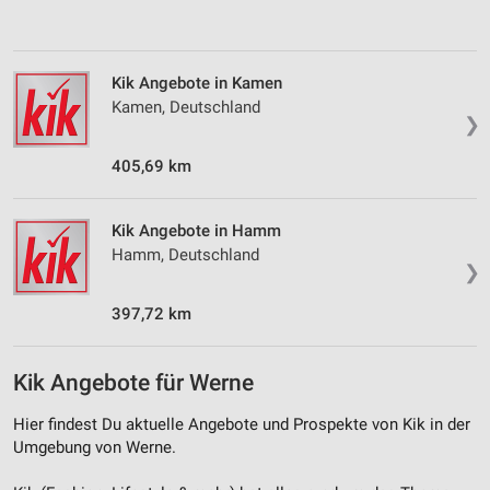
Messung der Performance von Inhalten
Analyse von Zielgruppen durch Statistiken oder
Kombinationen von Daten aus verschiedenen
Kik Angebote in Kamen
Quellen
Kamen, Deutschland
❯
Entwicklung und Verbesserung der Angebote
405,69 km
Verwendung reduzierter Daten zur Auswahl von
Inhalten
Kik Angebote in Hamm
IAB-Besonderheiten:
Hamm, Deutschland
❯
Verwendung genauer Standortdaten
397,72 km
Geräte anhand von aktiv angeforderten
Informationen identifizieren
Nicht-IAB-Verarbeitungszwecke:
Kik Angebote für Werne
Notwendig
Hier findest Du aktuelle Angebote und Prospekte von Kik in der
Umgebung von Werne.
Performance