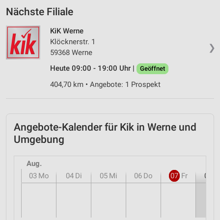
Nächste Filiale
KiK Werne
Klöcknerstr. 1
❯
59368 Werne
Heute 09:00 - 19:00 Uhr |
Geöffnet
404,70 km • Angebote: 1 Prospekt
Angebote-Kalender für Kik in Werne und
Umgebung
Aug.
03
Mo
04
Di
05
Mi
06
Do
07
Fr
08
S