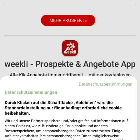
MEHR PROSPEKTE
weekli - Prospekte & Angebote App
Alle Kik Angebote immer griffbereit – mit der kostenlosen
weekli App für iOS & Android.
Datenschutzbestimmungen
Datenschutzeinstellungen
✔
Standortgenaue Angebote
✔
Folge deinem Lieblingshändler
Durch Klicken auf die Schaltfläche „Ablehnen“ wird die
✔
Push-Benachrichtigungen bei neuen Prospekten
Standardeinstellung nur für unbedingt erforderliche cookie
beibehalten.
✔
Einkaufsliste - Einkauf stressfrei planen
Wir und unsere Partner speichern und/oder greifen auf Informationen auf
einem Gerät zu, wie z. B. eindeutige IDs in cookie und anderen
JETZT LADEN UND SPAREN!
Browserspeichern, um personenbezogene Daten zu verarbeiten. Einige
Anbieter verarbeiten Ihre personenbezogenen Daten möglicherweise