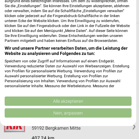
aufgrund eines berechtigten Interesses. Um dem zu widersprechen, öffnen
Sie die „Einstellungen“. Sie können Ihre Einstellungen akzeptieren, ablehnen
oder verwalten, indem Sie auf die Schaltfläche „Einstellungen verwalten“
klicken oder jederzeit auf die Fingerabdruck-Schaltfläche in der linken
unteren Ecke der Website klicken. Um Ihre Einwilligung zu widerrufen,
klicken Sie auf den Fingerabdruck oder den Link in der Fußzeile der Website
und klicken Sie auf den Menüpunkt „Meine Daten“. Auf dieser Seite können
Weitere Kik Geschäfte mit Angeboten in und
Sie Ihre Einwilligung widerrufen. Diese Entscheidungen werden unseren
Partnern mitgeteilt und haben keinen Einfluss auf die Browserdaten.
um Werne
Wir und unsere Partner verarbeiten Daten, um die Leistung der
Website zu analysieren und Folgendes zu tun:
5 Geschäfte und Orte
Speichern von oder Zugriff auf Informationen auf einem Endgerät.
Verwendung reduzierter Daten zur Auswahl von Werbeanzeigen. Erstellung
von Profilen für personalisierte Werbung. Verwendung von Profilen zur
Kik Angebote in Bergkamen Nordberg
Auswahl personalisierter Werbung. Erstellung von Profilen zur
Bergkamen Nordberg, Deutschland
Personalisierung von Inhalten. Verwendung von Profilen zur Auswahl
❯
personalisierter Inhalte. Messung der Werbeleistung. Messung der
Performance von Inhalten. Analyse von Zielgruppen durch Statistiken oder
406,47 km
Kombinationen von Daten aus verschiedenen Quellen. Entwicklung und
Verbesserung der Angebote. Verwendung reduzierter Daten zur Auswahl
Alle akzeptieren
von Inhalten.
Daten können außerhalb der Europäischen Union weitergegeben und in die
Nein, anpassen
KiK
USA gesendet werden.
Töddinghauser Straße 150
Ihre Einwilligung und die cookie Richtlinie gelten ausschließlich für diese
❯
Website/App.
59192 Bergkamen Mitte
Partnerliste anzeigen (1 IAB-Anbieter)
407,24 km