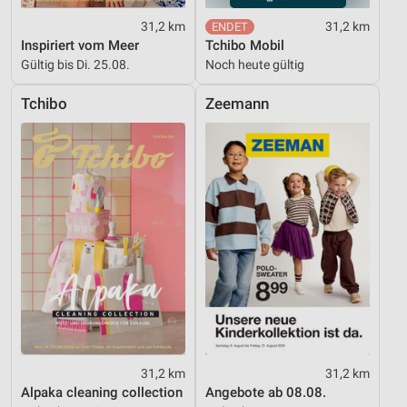
IAB-Besonderheiten:
31,2 km
31,2 km
Inspiriert vom Meer
Tchibo Mobil
Verwendung genauer Standortdaten
Gültig bis Di. 25.08.
Noch heute gültig
Geräte anhand von aktiv angeforderten
Informationen identifizieren
Tchibo
Zeemann
Nicht-IAB-Verarbeitungszwecke:
Notwendig
Performance
Funktional
Werbung
31,2 km
31,2 km
Alpaka cleaning collection
Angebote ab 08.08.