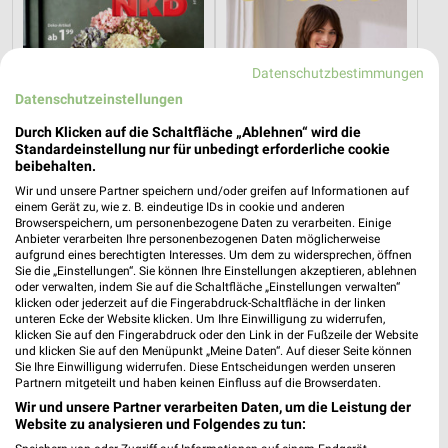
Datenschutzbestimmungen
Datenschutzeinstellungen
Durch Klicken auf die Schaltfläche „Ablehnen“ wird die
Standardeinstellung nur für unbedingt erforderliche cookie
beibehalten.
Wir und unsere Partner speichern und/oder greifen auf Informationen auf
einem Gerät zu, wie z. B. eindeutige IDs in cookie und anderen
Browserspeichern, um personenbezogene Daten zu verarbeiten. Einige
0,1 km
31,2 km
Anbieter verarbeiten Ihre personenbezogenen Daten möglicherweise
Herbstliche Deko-Woche
Voilà, c’est moi
aufgrund eines berechtigten Interesses. Um dem zu widersprechen, öffnen
Gültig bis Di. 01.09.
Gültig ab Mi. 12.08.
Sie die „Einstellungen“. Sie können Ihre Einstellungen akzeptieren, ablehnen
oder verwalten, indem Sie auf die Schaltfläche „Einstellungen verwalten“
klicken oder jederzeit auf die Fingerabdruck-Schaltfläche in der linken
Kik
NKD
unteren Ecke der Website klicken. Um Ihre Einwilligung zu widerrufen,
klicken Sie auf den Fingerabdruck oder den Link in der Fußzeile der Website
und klicken Sie auf den Menüpunkt „Meine Daten“. Auf dieser Seite können
Sie Ihre Einwilligung widerrufen. Diese Entscheidungen werden unseren
Partnern mitgeteilt und haben keinen Einfluss auf die Browserdaten.
Wir und unsere Partner verarbeiten Daten, um die Leistung der
Website zu analysieren und Folgendes zu tun: