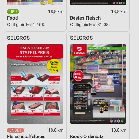
IAB-Besonderheiten:
18,8 km
18,8 km
Verwendung genauer Standortdaten
Food
Bestes Fleisch
Gültig bis Mi. 12.08.
Gültig bis Mo. 31.08.
Geräte anhand von aktiv angeforderten
Informationen identifizieren
SELGROS
SELGROS
Nicht-IAB-Verarbeitungszwecke:
Notwendig
Performance
Funktional
Werbung
18,8 km
18,8 km
Fleischstaffelpreis
Kiosk-Ordersatz