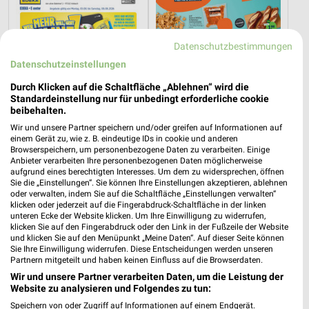
Datenschutzbestimmungen
Datenschutzeinstellungen
Durch Klicken auf die Schaltfläche „Ablehnen“ wird die
Standardeinstellung nur für unbedingt erforderliche cookie
beibehalten.
Wir und unsere Partner speichern und/oder greifen auf Informationen auf
einem Gerät zu, wie z. B. eindeutige IDs in cookie und anderen
Browserspeichern, um personenbezogene Daten zu verarbeiten. Einige
Anbieter verarbeiten Ihre personenbezogenen Daten möglicherweise
0,4 km
6,7 km
aufgrund eines berechtigten Interesses. Um dem zu widersprechen, öffnen
Angebote ab 03.08.
Angebote ab 03.08.
Sie die „Einstellungen“. Sie können Ihre Einstellungen akzeptieren, ablehnen
Noch morgen gültig
Noch morgen gültig
oder verwalten, indem Sie auf die Schaltfläche „Einstellungen verwalten“
klicken oder jederzeit auf die Fingerabdruck-Schaltfläche in der linken
unteren Ecke der Website klicken. Um Ihre Einwilligung zu widerrufen,
Kaufland
EDEKA
klicken Sie auf den Fingerabdruck oder den Link in der Fußzeile der Website
und klicken Sie auf den Menüpunkt „Meine Daten“. Auf dieser Seite können
Sie Ihre Einwilligung widerrufen. Diese Entscheidungen werden unseren
Partnern mitgeteilt und haben keinen Einfluss auf die Browserdaten.
Wir und unsere Partner verarbeiten Daten, um die Leistung der
Website zu analysieren und Folgendes zu tun:
Speichern von oder Zugriff auf Informationen auf einem Endgerät.