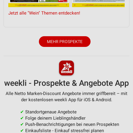
Quellen
Jetzt alle "Wein" Themen entdecken!
Entwicklung und Verbesserung der Angebote
Verwendung reduzierter Daten zur Auswahl von
Inhalten
MEHR PROSPEKTE
IAB-Besonderheiten:
Verwendung genauer Standortdaten
Geräte anhand von aktiv angeforderten
Informationen identifizieren
Nicht-IAB-Verarbeitungszwecke:
weekli - Prospekte & Angebote App
Notwendig
Alle Netto Marken-Discount Angebote immer griffbereit – mit
der kostenlosen weekli App für iOS & Android.
Performance
✔
Standortgenaue Angebote
Funktional
✔
Folge deinem Lieblingshändler
✔
Push-Benachrichtigungen bei neuen Prospekten
Werbung
✔
Einkaufsliste - Einkauf stressfrei planen