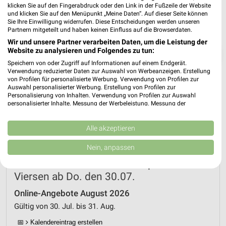
klicken Sie auf den Fingerabdruck oder den Link in der Fußzeile der Website
und klicken Sie auf den Menüpunkt „Meine Daten“. Auf dieser Seite können
Sie Ihre Einwilligung widerrufen. Diese Entscheidungen werden unseren
Partnern mitgeteilt und haben keinen Einfluss auf die Browserdaten.
Wir und unsere Partner verarbeiten Daten, um die Leistung der
Website zu analysieren und Folgendes zu tun:
❯
Speichern von oder Zugriff auf Informationen auf einem Endgerät.
Verwendung reduzierter Daten zur Auswahl von Werbeanzeigen. Erstellung
von Profilen für personalisierte Werbung. Verwendung von Profilen zur
Auswahl personalisierter Werbung. Erstellung von Profilen zur
Personalisierung von Inhalten. Verwendung von Profilen zur Auswahl
personalisierter Inhalte. Messung der Werbeleistung. Messung der
Performance von Inhalten. Analyse von Zielgruppen durch Statistiken oder
Kombinationen von Daten aus verschiedenen Quellen. Entwicklung und
Verbesserung der Angebote. Verwendung reduzierter Daten zur Auswahl
Alle akzeptieren
von Inhalten.
Daten können außerhalb der Europäischen Union weitergegeben und in die
Nein, anpassen
USA gesendet werden.
Netto Marken-Discount Prospekt für
Ihre Einwilligung und die cookie Richtlinie gelten ausschließlich für diese
Website/App.
Viersen ab Do. den 30.07.
Partnerliste anzeigen (1 IAB-Anbieter)
Online-Angebote August 2026
Wir nutzen Ihre Daten für folgende Zwecke:
Gültig von 30. Jul. bis 31. Aug.
IAB-Verarbeitungszwecke:
📅
Kalendereintrag erstellen
Speichern von oder Zugriff auf Informationen