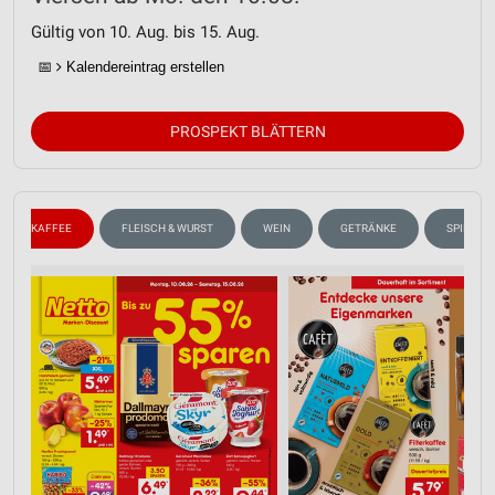
Gültig von 10. Aug. bis 15. Aug.
📅
Kalendereintrag erstellen
PROSPEKT BLÄTTERN
KAFFEE
FLEISCH & WURST
WEIN
GETRÄNKE
SPIRITU