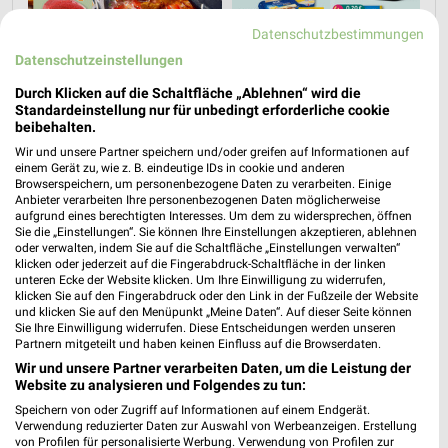
Datenschutzbestimmungen
Datenschutzeinstellungen
Durch Klicken auf die Schaltfläche „Ablehnen“ wird die
Standardeinstellung nur für unbedingt erforderliche cookie
beibehalten.
Wir und unsere Partner speichern und/oder greifen auf Informationen auf
einem Gerät zu, wie z. B. eindeutige IDs in cookie und anderen
Browserspeichern, um personenbezogene Daten zu verarbeiten. Einige
Anbieter verarbeiten Ihre personenbezogenen Daten möglicherweise
aufgrund eines berechtigten Interesses. Um dem zu widersprechen, öffnen
Sie die „Einstellungen“. Sie können Ihre Einstellungen akzeptieren, ablehnen
oder verwalten, indem Sie auf die Schaltfläche „Einstellungen verwalten“
klicken oder jederzeit auf die Fingerabdruck-Schaltfläche in der linken
unteren Ecke der Website klicken. Um Ihre Einwilligung zu widerrufen,
klicken Sie auf den Fingerabdruck oder den Link in der Fußzeile der Website
MEHR PROSPEKTE
und klicken Sie auf den Menüpunkt „Meine Daten“. Auf dieser Seite können
Sie Ihre Einwilligung widerrufen. Diese Entscheidungen werden unseren
Partnern mitgeteilt und haben keinen Einfluss auf die Browserdaten.
Wir und unsere Partner verarbeiten Daten, um die Leistung der
Website zu analysieren und Folgendes zu tun:
Speichern von oder Zugriff auf Informationen auf einem Endgerät.
Verwendung reduzierter Daten zur Auswahl von Werbeanzeigen. Erstellung
weekli - Prospekte & Angebote App
von Profilen für personalisierte Werbung. Verwendung von Profilen zur