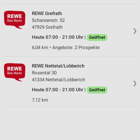
Verwendung genauer Standortdaten
REWE Grefrath
Geräte anhand von aktiv angeforderten
Schanzenstr. 52
Informationen identifizieren
47929 Grefrath
❯
Nicht-IAB-Verarbeitungszwecke:
Heute 07:00 - 21:00 Uhr |
Geöffnet
Notwendig
6,04 km • Angebote: 2 Prospekte
Performance
REWE Nettetal/Lobberich
Funktional
Rosental 30
41334 Nettetal/Lobberich
Werbung
❯
Heute 07:00 - 21:00 Uhr |
Geöffnet
7,12 km