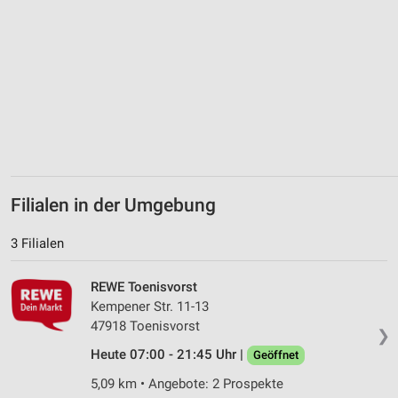
Verwendung von Profilen zur Auswahl
personalisierter Werbung
Erstellung von Profilen zur Personalisierung
von Inhalten
Verwendung von Profilen zur Auswahl
personalisierter Inhalte
Messung der Werbeleistung
Messung der Performance von Inhalten
Filialen in der Umgebung
Analyse von Zielgruppen durch Statistiken oder
3 Filialen
Kombinationen von Daten aus verschiedenen
Quellen
REWE Toenisvorst
Entwicklung und Verbesserung der Angebote
Kempener Str. 11-13
47918 Toenisvorst
❯
Verwendung reduzierter Daten zur Auswahl von
Inhalten
Heute 07:00 - 21:45 Uhr |
Geöffnet
5,09 km • Angebote: 2 Prospekte
IAB-Besonderheiten: