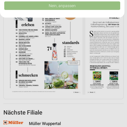
Daten können außerhalb der Europäischen Union weitergegeben und in die
Nein, anpassen
USA gesendet werden.
Ihre Einwilligung und die cookie Richtlinie gelten ausschließlich für diese
Website/App.
Partnerliste anzeigen (1 IAB-Anbieter)
Wir nutzen Ihre Daten für folgende Zwecke:
IAB-Verarbeitungszwecke:
Speichern von oder Zugriff auf Informationen
auf einem Endgerät
Verwendung reduzierter Daten zur Auswahl von
Werbeanzeigen
Erstellung von Profilen für personalisierte
Werbung
Verwendung von Profilen zur Auswahl
personalisierter Werbung
Nächste Filiale
Erstellung von Profilen zur Personalisierung
von Inhalten
Müller Wuppertal