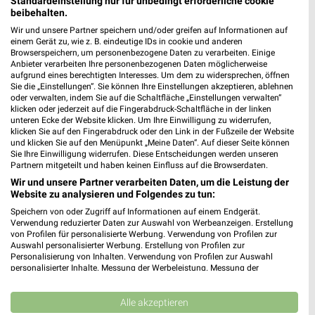
Standardeinstellung nur für unbedingt erforderliche cookie
beibehalten.
Wir und unsere Partner speichern und/oder greifen auf Informationen auf
einem Gerät zu, wie z. B. eindeutige IDs in cookie und anderen
Browserspeichern, um personenbezogene Daten zu verarbeiten. Einige
Anbieter verarbeiten Ihre personenbezogenen Daten möglicherweise
aufgrund eines berechtigten Interesses. Um dem zu widersprechen, öffnen
Sie die „Einstellungen“. Sie können Ihre Einstellungen akzeptieren, ablehnen
Müller Prospekt für Velbert ab Mi. den
oder verwalten, indem Sie auf die Schaltfläche „Einstellungen verwalten“
klicken oder jederzeit auf die Fingerabdruck-Schaltfläche in der linken
01.07.
unteren Ecke der Website klicken. Um Ihre Einwilligung zu widerrufen,
klicken Sie auf den Fingerabdruck oder den Link in der Fußzeile der Website
lifestyle Magazin
und klicken Sie auf den Menüpunkt „Meine Daten“. Auf dieser Seite können
Gültig von 01. Jul. bis 31. Aug.
Sie Ihre Einwilligung widerrufen. Diese Entscheidungen werden unseren
Partnern mitgeteilt und haben keinen Einfluss auf die Browserdaten.
📅
Kalendereintrag erstellen
Wir und unsere Partner verarbeiten Daten, um die Leistung der
Website zu analysieren und Folgendes zu tun:
Speichern von oder Zugriff auf Informationen auf einem Endgerät.
PROSPEKT BLÄTTERN
Verwendung reduzierter Daten zur Auswahl von Werbeanzeigen. Erstellung
von Profilen für personalisierte Werbung. Verwendung von Profilen zur
Auswahl personalisierter Werbung. Erstellung von Profilen zur
Personalisierung von Inhalten. Verwendung von Profilen zur Auswahl
personalisierter Inhalte. Messung der Werbeleistung. Messung der
Performance von Inhalten. Analyse von Zielgruppen durch Statistiken oder
ANGEBOTE ZUR FUSSBALL-WELTMEISTERSCHAFT
SOMMER & SONNE
Kombinationen von Daten aus verschiedenen Quellen. Entwicklung und
Verbesserung der Angebote. Verwendung reduzierter Daten zur Auswahl
Alle akzeptieren
von Inhalten.