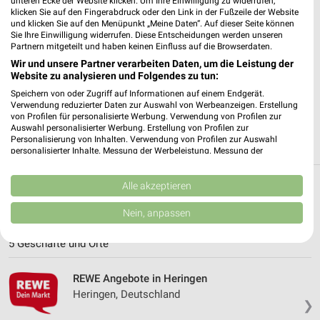
unteren Ecke der Website klicken. Um Ihre Einwilligung zu widerrufen,
✔
Standortgenaue Angebote
klicken Sie auf den Fingerabdruck oder den Link in der Fußzeile der Website
✔
Folge deinem Lieblingshändler
und klicken Sie auf den Menüpunkt „Meine Daten“. Auf dieser Seite können
Sie Ihre Einwilligung widerrufen. Diese Entscheidungen werden unseren
✔
Push-Benachrichtigungen bei neuen Prospekten
Partnern mitgeteilt und haben keinen Einfluss auf die Browserdaten.
✔
Einkaufsliste - Einkauf stressfrei planen
Wir und unsere Partner verarbeiten Daten, um die Leistung der
Website zu analysieren und Folgendes zu tun:
JETZT LADEN UND SPAREN!
Speichern von oder Zugriff auf Informationen auf einem Endgerät.
Verwendung reduzierter Daten zur Auswahl von Werbeanzeigen. Erstellung
von Profilen für personalisierte Werbung. Verwendung von Profilen zur
Auswahl personalisierter Werbung. Erstellung von Profilen zur
Personalisierung von Inhalten. Verwendung von Profilen zur Auswahl
personalisierter Inhalte. Messung der Werbeleistung. Messung der
Performance von Inhalten. Analyse von Zielgruppen durch Statistiken oder
Kombinationen von Daten aus verschiedenen Quellen. Entwicklung und
Verbesserung der Angebote. Verwendung reduzierter Daten zur Auswahl
Alle akzeptieren
Weitere REWE Geschäfte mit Angeboten in
von Inhalten.
Daten können außerhalb der Europäischen Union weitergegeben und in die
und um Vacha
Nein, anpassen
USA gesendet werden.
Ihre Einwilligung und die cookie Richtlinie gelten ausschließlich für diese
5 Geschäfte und Orte
Website/App.
Partnerliste anzeigen (1 IAB-Anbieter)
REWE Angebote in Heringen
Wir nutzen Ihre Daten für folgende Zwecke:
Heringen, Deutschland
IAB-Verarbeitungszwecke:
❯