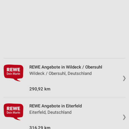
Kombinationen von Daten aus verschiedenen
Quellen
Entwicklung und Verbesserung der Angebote
Verwendung reduzierter Daten zur Auswahl von
Inhalten
IAB-Besonderheiten:
Verwendung genauer Standortdaten
Geräte anhand von aktiv angeforderten
REWE Angebote in Wildeck / Obersuhl
Informationen identifizieren
Wildeck / Obersuhl, Deutschland
❯
Nicht-IAB-Verarbeitungszwecke:
Notwendig
290,92 km
Performance
REWE Angebote in Eiterfeld
Funktional
Eiterfeld, Deutschland
❯
Werbung
316,29 km