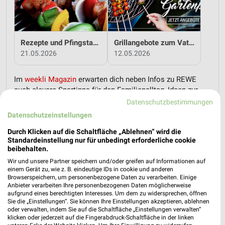
Rezepte und Pfingstangebote bei REWE!
Grillangebote zum Vatertag bei REWE!
21.05.2026
12.05.2026
Im
weekli Magazin
erwarten dich neben Infos zu REWE
auch clevere Spartipps für den Familienalltag, Ideen zur
Haushaltsplanung und einfache Wege, dein Budget
Datenschutzbestimmungen
nachhaltig zu entlasten.
Datenschutzeinstellungen
Durch Klicken auf die Schaltfläche „Ablehnen“ wird die
Standardeinstellung nur für unbedingt erforderliche cookie
beibehalten.
Wir und unsere Partner speichern und/oder greifen auf Informationen auf
einem Gerät zu, wie z. B. eindeutige IDs in cookie und anderen
Browserspeichern, um personenbezogene Daten zu verarbeiten. Einige
weekli - Prospekte & Angebote App
Anbieter verarbeiten Ihre personenbezogenen Daten möglicherweise
aufgrund eines berechtigten Interesses. Um dem zu widersprechen, öffnen
Alle REWE Angebote immer griffbereit – mit der kostenlosen
Sie die „Einstellungen“. Sie können Ihre Einstellungen akzeptieren, ablehnen
weekli App für iOS & Android.
oder verwalten, indem Sie auf die Schaltfläche „Einstellungen verwalten“
klicken oder jederzeit auf die Fingerabdruck-Schaltfläche in der linken