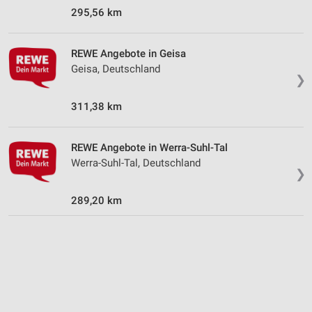
Speichern von oder Zugriff auf Informationen
295,56 km
auf einem Endgerät
Verwendung reduzierter Daten zur Auswahl von
REWE Angebote in Geisa
Werbeanzeigen
Geisa, Deutschland
❯
Erstellung von Profilen für personalisierte
Werbung
311,38 km
Verwendung von Profilen zur Auswahl
personalisierter Werbung
REWE Angebote in Werra-Suhl-Tal
Werra-Suhl-Tal, Deutschland
Erstellung von Profilen zur Personalisierung
❯
von Inhalten
289,20 km
Verwendung von Profilen zur Auswahl
personalisierter Inhalte
Messung der Werbeleistung
Messung der Performance von Inhalten
Analyse von Zielgruppen durch Statistiken oder