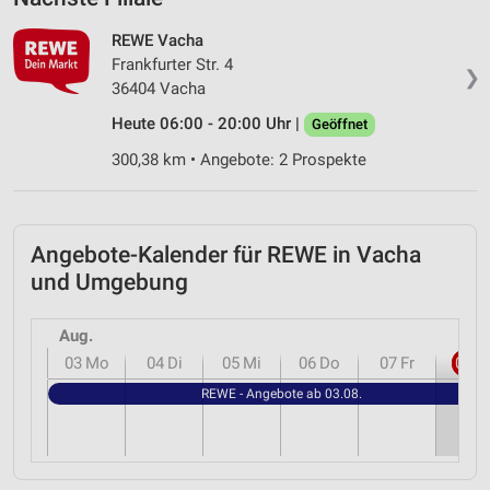
REWE Vacha
Frankfurter Str. 4
❯
36404 Vacha
Heute 06:00 - 20:00 Uhr |
Geöffnet
300,38 km • Angebote: 2 Prospekte
Angebote-Kalender für REWE in Vacha
und Umgebung
Aug.
03
Mo
04
Di
05
Mi
06
Do
07
Fr
08
S
REWE - Angebote ab 03.08.