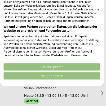
✔
Folge deinem Lieblingshändler
klicken oder jederzeit auf die Fingerabdruck-Schaltfläche in der linken
✔
Push-Benachrichtigungen bei neuen Prospekten
unteren Ecke der Website klicken. Um Ihre Einwilligung zu widerrufen,
klicken Sie auf den Fingerabdruck oder den Link in der Fußzeile der Website
✔
Einkaufsliste - Einkauf stressfrei planen
und klicken Sie auf den Menüpunkt „Meine Daten“. Auf dieser Seite können
Sie Ihre Einwilligung widerrufen. Diese Entscheidungen werden unseren
Partnern mitgeteilt und haben keinen Einfluss auf die Browserdaten.
JETZT LADEN UND SPAREN!
Wir und unsere Partner verarbeiten Daten, um die Leistung der
Website zu analysieren und Folgendes zu tun:
Speichern von oder Zugriff auf Informationen auf einem Endgerät.
Verwendung reduzierter Daten zur Auswahl von Werbeanzeigen. Erstellung
von Profilen für personalisierte Werbung. Verwendung von Profilen zur
Auswahl personalisierter Werbung. Erstellung von Profilen zur
Personalisierung von Inhalten. Verwendung von Profilen zur Auswahl
Filialen in der Umgebung
personalisierter Inhalte. Messung der Werbeleistung. Messung der
Performance von Inhalten. Analyse von Zielgruppen durch Statistiken oder
Kombinationen von Daten aus verschiedenen Quellen. Entwicklung und
3 Filialen
Verbesserung der Angebote. Verwendung reduzierter Daten zur Auswahl
Alle akzeptieren
von Inhalten.
Daten können außerhalb der Europäischen Union weitergegeben und in die
Nein, anpassen
Markgrafen Getränkemarkt Stadtsteinach
USA gesendet werden.
Industriestraße 4
Ihre Einwilligung und die cookie Richtlinie gelten ausschließlich für diese
Website/App.
95346 Stadtsteinach
❯
Partnerliste anzeigen (1 IAB-Anbieter)
Heute 08:30 - 13:00 13:45 - 18:00 Uhr |
Wir nutzen Ihre Daten für folgende Zwecke:
Geöffnet
IAB-Verarbeitungszwecke: