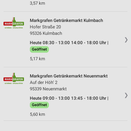
3,57 km
Speichern von oder Zugriff auf Informationen
auf einem Endgerät
Markgrafen Getränkemarkt Kulmbach
Verwendung reduzierter Daten zur Auswahl von
Hofer Straße 20
Werbeanzeigen
95326 Kulmbach
❯
Erstellung von Profilen für personalisierte
Heute 08:30 - 13:00 14:00 - 18:00 Uhr |
Werbung
Geöffnet
5,17 km
Verwendung von Profilen zur Auswahl
personalisierter Werbung
Markgrafen Getränkemarkt Neuenmarkt
Erstellung von Profilen zur Personalisierung
von Inhalten
Auf der Höh’ 2
95339 Neuenmarkt
Verwendung von Profilen zur Auswahl
❯
personalisierter Inhalte
Heute 09:00 - 13:00 13:45 - 18:00 Uhr |
Geöffnet
Messung der Werbeleistung
5,60 km
Messung der Performance von Inhalten