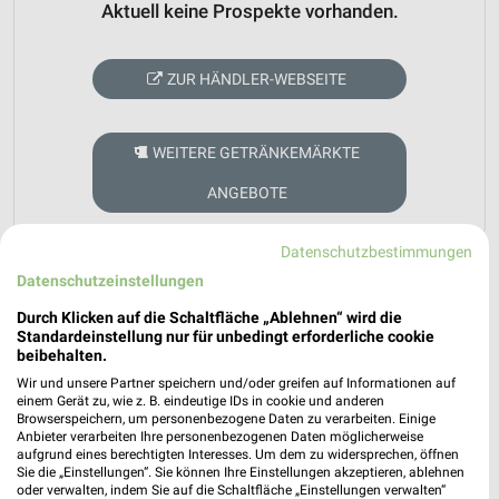
Aktuell keine Prospekte vorhanden.
ZUR HÄNDLER-WEBSEITE
WEITERE GETRÄNKEMÄRKTE
ANGEBOTE
Datenschutzbestimmungen
Datenschutzeinstellungen
Durch Klicken auf die Schaltfläche „Ablehnen“ wird die
Standardeinstellung nur für unbedingt erforderliche cookie
beibehalten.
weekli - Prospekte & Angebote App
Wir und unsere Partner speichern und/oder greifen auf Informationen auf
einem Gerät zu, wie z. B. eindeutige IDs in cookie und anderen
Alle Markgrafen Angebote immer griffbereit – mit der
Browserspeichern, um personenbezogene Daten zu verarbeiten. Einige
kostenlosen weekli App für iOS & Android.
Anbieter verarbeiten Ihre personenbezogenen Daten möglicherweise
aufgrund eines berechtigten Interesses. Um dem zu widersprechen, öffnen
Sie die „Einstellungen“. Sie können Ihre Einstellungen akzeptieren, ablehnen
✔
Standortgenaue Angebote
oder verwalten, indem Sie auf die Schaltfläche „Einstellungen verwalten“