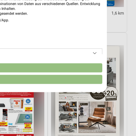
binationen von Daten aus verschiedenen Quellen. Entwicklung
 Inhalten.
1,6 km
1,6 km
gesendet werden.
10.08.
Angebote ab 03.08.
e/App.
10.08.
Gültig bis Sa. 08.08.
rkt
XXXLutz
n