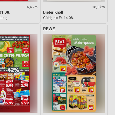
16,4 km
18,1 km
01.08.
Dieter Knoll
von Daten aus verschiedenen
ültig
Gültig bis Fr. 14.08.
REWE
ren