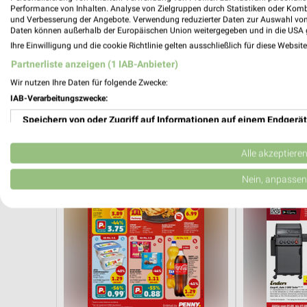
Performance von Inhalten. Analyse von Zielgruppen durch Statistiken oder Kom
und Verbesserung der Angebote. Verwendung reduzierter Daten zur Auswahl von
1,5 km
Daten können außerhalb der Europäischen Union weitergegeben und in die USA 
Sommer Knaller
Angebote ab 
Ihre Einwilligung und die cookie Richtlinie gelten ausschließlich für diese Websit
Gültig bis Sa. 08.08.
Gültig ab Mo. 
Partnerliste anzeigen (1 IAB-Anbieter)
Wir nutzen Ihre Daten für folgende Zwecke:
PENNY
toom Bauma
IAB-Verarbeitungszwecke:
Speichern von oder Zugriff auf Informationen auf einem Endgerät
Verwendung reduzierter Daten zur Auswahl von Werbeanzeigen
Alle akzeptiere
Erstellung von Profilen für personalisierte Werbung
Nein, anpassen
Verwendung von Profilen zur Auswahl personalisierter Werbung
Erstellung von Profilen zur Personalisierung von Inhalten
Verwendung von Profilen zur Auswahl personalisierter Inhalte
Messung der Werbeleistung