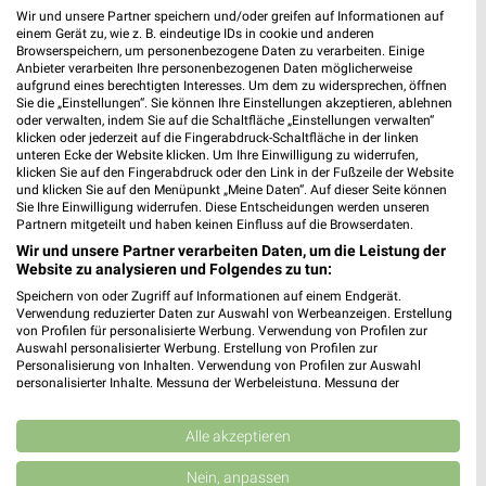
Wir und unsere Partner speichern und/oder greifen auf Informationen auf
einem Gerät zu, wie z. B. eindeutige IDs in cookie und anderen
Browserspeichern, um personenbezogene Daten zu verarbeiten. Einige
Anbieter verarbeiten Ihre personenbezogenen Daten möglicherweise
aufgrund eines berechtigten Interesses. Um dem zu widersprechen, öffnen
Sie die „Einstellungen“. Sie können Ihre Einstellungen akzeptieren, ablehnen
oder verwalten, indem Sie auf die Schaltfläche „Einstellungen verwalten“
weekli - Prospekte & Angebote App
klicken oder jederzeit auf die Fingerabdruck-Schaltfläche in der linken
unteren Ecke der Website klicken. Um Ihre Einwilligung zu widerrufen,
klicken Sie auf den Fingerabdruck oder den Link in der Fußzeile der Website
Alle EDEKA Angebote immer griffbereit – mit der kostenlosen
und klicken Sie auf den Menüpunkt „Meine Daten“. Auf dieser Seite können
weekli App für iOS & Android.
Sie Ihre Einwilligung widerrufen. Diese Entscheidungen werden unseren
Partnern mitgeteilt und haben keinen Einfluss auf die Browserdaten.
Wir und unsere Partner verarbeiten Daten, um die Leistung der
✔
Standortgenaue Angebote
Website zu analysieren und Folgendes zu tun:
✔
Folge deinem Lieblingshändler
✔
Push-Benachrichtigungen bei neuen Prospekten
Speichern von oder Zugriff auf Informationen auf einem Endgerät.
Verwendung reduzierter Daten zur Auswahl von Werbeanzeigen. Erstellung
✔
Einkaufsliste - Einkauf stressfrei planen
von Profilen für personalisierte Werbung. Verwendung von Profilen zur
Auswahl personalisierter Werbung. Erstellung von Profilen zur
Personalisierung von Inhalten. Verwendung von Profilen zur Auswahl
JETZT LADEN UND SPAREN!
personalisierter Inhalte. Messung der Werbeleistung. Messung der
Performance von Inhalten. Analyse von Zielgruppen durch Statistiken oder
Kombinationen von Daten aus verschiedenen Quellen. Entwicklung und
Verbesserung der Angebote. Verwendung reduzierter Daten zur Auswahl
Alle akzeptieren
von Inhalten.
Daten können außerhalb der Europäischen Union weitergegeben und in die
Nein, anpassen