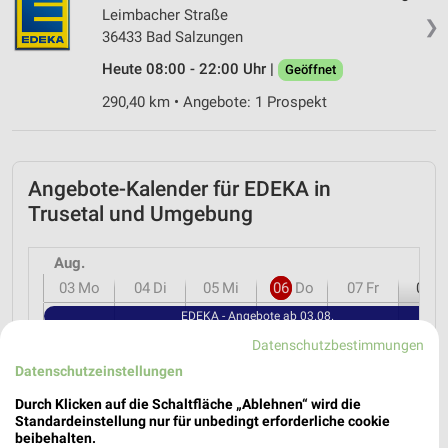
Leimbacher Straße
❯
36433 Bad Salzungen
Heute 08:00 - 22:00 Uhr |
Geöffnet
290,40 km • Angebote: 1 Prospekt
Angebote-Kalender für EDEKA in
Trusetal und Umgebung
Aug.
03
Mo
04
Di
05
Mi
06
Do
07
Fr
08
S
EDEKA - Angebote ab 03.08.
EDEKA - Angebote ab 03.08.
Datenschutzbestimmungen
Datenschutzeinstellungen
Durch Klicken auf die Schaltfläche „Ablehnen“ wird die
Standardeinstellung nur für unbedingt erforderliche cookie
beibehalten.
MEHR PROSPEKTE