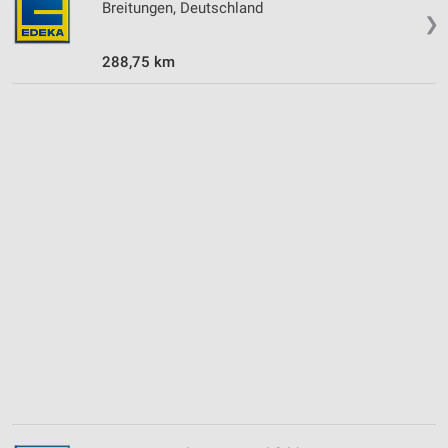
personalisierter Inhalte
Breitungen, Deutschland
❯
Messung der Werbeleistung
288,75 km
Messung der Performance von Inhalten
Analyse von Zielgruppen durch Statistiken oder
Kombinationen von Daten aus verschiedenen
Quellen
Entwicklung und Verbesserung der Angebote
Verwendung reduzierter Daten zur Auswahl von
Inhalten
IAB-Besonderheiten:
Verwendung genauer Standortdaten
Geräte anhand von aktiv angeforderten
Informationen identifizieren
Nicht-IAB-Verarbeitungszwecke:
Notwendig