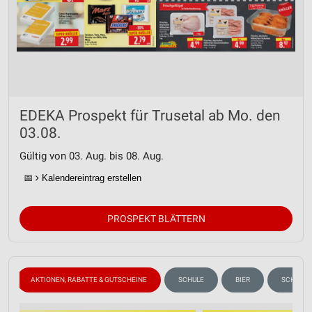
EDEKA Prospekt für Trusetal ab Mo. den
03.08.
Gültig von 03. Aug. bis 08. Aug.
📅
Kalendereintrag erstellen
PROSPEKT BLÄTTERN
AKTIONEN, RABATTE & GUTSCHEINE
SCHULE
BIER
SCHOKOL