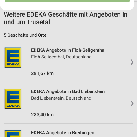
USA gesendet werden.
Ihre Einwilligung und die cookie Richtlinie gelten ausschließlich für diese
Website/App.
Weitere EDEKA Geschäfte mit Angeboten in
Partnerliste anzeigen (1 IAB-Anbieter)
und um Trusetal
Wir nutzen Ihre Daten für folgende Zwecke:
5 Geschäfte und Orte
IAB-Verarbeitungszwecke:
Speichern von oder Zugriff auf Informationen
EDEKA Angebote in Floh-Seligenthal
auf einem Endgerät
Floh-Seligenthal, Deutschland
❯
Verwendung reduzierter Daten zur Auswahl von
Werbeanzeigen
281,67 km
Erstellung von Profilen für personalisierte
Werbung
EDEKA Angebote in Bad Liebenstein
Bad Liebenstein, Deutschland
Verwendung von Profilen zur Auswahl
❯
personalisierter Werbung
283,40 km
Erstellung von Profilen zur Personalisierung
von Inhalten
EDEKA Angebote in Breitungen
Verwendung von Profilen zur Auswahl