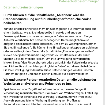
Datenschutzbestimmungen
Heute 08:00 - 20:00 Uhr |
Geöffnet
Datenschutzeinstellungen
558,74 km • Angebote: 6 Prospekte
Durch Klicken auf die Schaltfläche „Ablehnen“ wird die
Standardeinstellung nur für unbedingt erforderliche cookie
beibehalten.
Wir und unsere Partner speichern und/oder greifen auf Informationen auf
einem Gerät zu, wie z. B. eindeutige IDs in cookie und anderen
Browserspeichern, um personenbezogene Daten zu verarbeiten. Einige
Anbieter verarbeiten Ihre personenbezogenen Daten möglicherweise
aufgrund eines berechtigten Interesses. Um dem zu widersprechen, öffnen
Sie die „Einstellungen“. Sie können Ihre Einstellungen akzeptieren, ablehnen
oder verwalten, indem Sie auf die Schaltfläche „Einstellungen verwalten“
klicken oder jederzeit auf die Fingerabdruck-Schaltfläche in der linken
unteren Ecke der Website klicken. Um Ihre Einwilligung zu widerrufen,
klicken Sie auf den Fingerabdruck oder den Link in der Fußzeile der Website
und klicken Sie auf den Menüpunkt „Meine Daten“. Auf dieser Seite können
❯
Sie Ihre Einwilligung widerrufen. Diese Entscheidungen werden unseren
Partnern mitgeteilt und haben keinen Einfluss auf die Browserdaten.
Wir und unsere Partner verarbeiten Daten, um die Leistung der
Website zu analysieren und Folgendes zu tun:
Speichern von oder Zugriff auf Informationen auf einem Endgerät.
Verwendung reduzierter Daten zur Auswahl von Werbeanzeigen. Erstellung
von Profilen für personalisierte Werbung. Verwendung von Profilen zur
Auswahl personalisierter Werbung. Erstellung von Profilen zur
Personalisierung von Inhalten. Verwendung von Profilen zur Auswahl