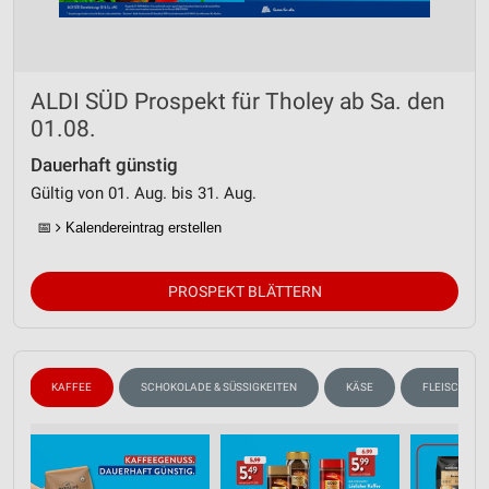
ALDI SÜD Prospekt für Tholey ab Sa. den
01.08.
Dauerhaft günstig
Gültig von 01. Aug. bis 31. Aug.
📅
Kalendereintrag erstellen
PROSPEKT BLÄTTERN
N
KAFFEE
SCHOKOLADE & SÜSSIGKEITEN
KÄSE
FLEISCH & W