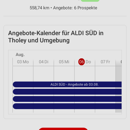
558,74 km • Angebote: 6 Prospekte
Angebote-Kalender für ALDI SÜD in
Tholey und Umgebung
Aug.
03
Mo
04
Di
05
Mi
06
Do
07
Fr
08
S
ALDI SÜD - Angebote ab 03.08.